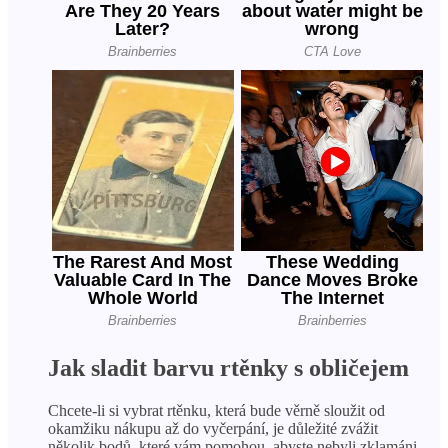
Jak sladit barvu rtěnky s obličejem
Chcete-li si vybrat rtěnku, která bude věrně sloužit od
okamžiku nákupu až do vyčerpání, je důležité zvážit
několik bodů, které vám pomohou, abyste nebyli zklamáni