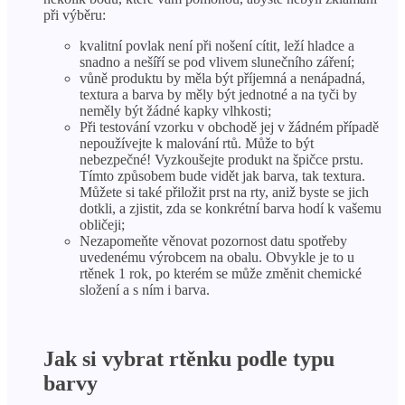
při výběru:
kvalitní povlak není při nošení cítit, leží hladce a
snadno a nešíří se pod vlivem slunečního záření;
vůně produktu by měla být příjemná a nenápadná,
textura a barva by měly být jednotné a na tyči by
neměly být žádné kapky vlhkosti;
Při testování vzorku v obchodě jej v žádném případě
nepoužívejte k malování rtů. Může to být
nebezpečné! Vyzkoušejte produkt na špičce prstu.
Tímto způsobem bude vidět jak barva, tak textura.
Můžete si také přiložit prst na rty, aniž byste se jich
dotkli, a zjistit, zda se konkrétní barva hodí k vašemu
obličeji;
Nezapomeňte věnovat pozornost datu spotřeby
uvedenému výrobcem na obalu. Obvykle je to u
rtěnek 1 rok, po kterém se může změnit chemické
složení a s ním i barva.
Jak si vybrat rtěnku podle typu
barvy