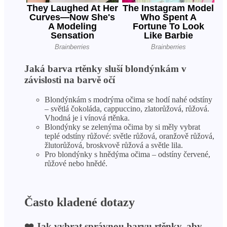
Jaká barva rtěnky sluší blondýnkám v
závislosti na barvě očí
Blondýnkám s modrýma očima se hodí nahé odstíny
– světlá čokoláda, cappuccino, zlatorůžová, růžová.
Vhodná je i vínová rtěnka.
Blondýnky se zelenýma očima by si měly vybrat
teplé odstíny růžové: světle růžová, oranžově růžová,
žlutorůžová, broskvově růžová a světle lila.
Pro blondýnky s hnědýma očima – odstíny červené,
růžové nebo hnědé.
Často kladené dotazy
❤️ Jak vybrat správnou barvu rtěnky, aby