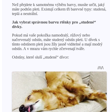
Než přejdete k samotnému výběru barvy, musíte určit, jaký
máte podtón pleti. Existují celkem tři barevné typy: studená,
teplá a neutrální.
Jak vybrat správnou barvu rtěnky pro „studené“
dívky.
Pokud má vaše pokožka namodralý, růžový nebo
načervenalý odstín, máte studený odstín pleti. U dívek s
tímto odstínem pleti jsou žíly jasně viditelné a mají modrý
odstín. A v mrazu vám rychle zčervenají tváře.
Odstíny, které sluší „studené“ dívce: