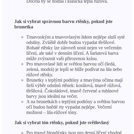
Docela by se hodila i klasická teplá růžová.
Jak si vybrat správnou barvu rtěnky, pokud jste
brunetka
Tmavookým a tmavovlasým lidem nejlépe sluší syté
odstíny. Zvláště dobře budou vypadat třešňové.
Bohaté rtěnky lze zároveň nosit nejen ve večerním
líčení, ale také v denním líčení. A šarlatová barva
může zvýraznit vaši přirozenou krásu.
Pro tmavovlasé lidi se světlou barvou očí (šedá,
zelená, modrá) je lepší se blíže podívat na lila nebo
růžové rtěnky.
Brunetky s teplými podtóny a tmavýma očima mají
širší výběr odstínů rtěnek: korálová, tmavě růžová,
třešňová. Čokoládové, tmavě červené a rubínové
barvy jsou ideální na večer.
A na brunetkách s teplými podtóny a světlou barvou
očí budou hnědé rty vypadat nejlépe. Večerní
možnost – lila-růžové tóny.
Jak si vybrat tón rtěnky, pokud jste světlovlasý
Pro tmavé blondýnky jsou pro denní líčení vhodné