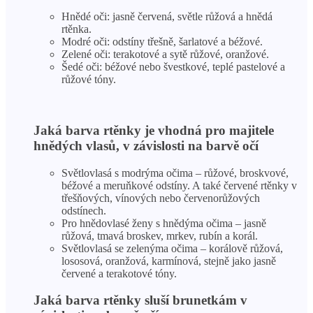
Hnědé oči: jasně červená, světle růžová a hnědá
rtěnka.
Modré oči: odstíny třešně, šarlatové a béžové.
Zelené oči: terakotové a sytě růžové, oranžové.
Šedé oči: béžové nebo švestkové, teplé pastelové a
růžové tóny.
Jaká barva rtěnky je vhodná pro majitele
hnědých vlasů, v závislosti na barvě očí
Světlovlasá s modrýma očima – růžové, broskvové,
béžové a meruňkové odstíny. A také červené rtěnky v
třešňových, vínových nebo červenorůžových
odstínech.
Pro hnědovlasé ženy s hnědýma očima – jasně
růžová, tmavá broskev, mrkev, rubín a korál.
Světlovlasá se zelenýma očima – korálově růžová,
lososová, oranžová, karmínová, stejně jako jasně
červené a terakotové tóny.
Jaká barva rtěnky sluší brunetkám v