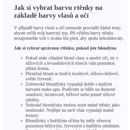
Jak si vybrat barvu rtěnky na
základě barvy vlasů a očí
V případě barvy vlasů a očí nemusíte provádět žádné testy,
abyste určili svůj barevný typ. Při výběru barvy rtěnky
nezapomeňte vzít v úvahu tón pleti, aby spolu nekolidovaly.
Jak si vybrat správnou rtěnku, pokud jste blondýna
Pokud máte chladné blond vlasy a modré oči, rty v
růžových a levandulových tónech vám pomohou
přidat drama.
Pšeničná blond se hodí k korálové, růžovo-béžové,
světle červené.
Zelenooké blondýnky vypadají dobře s teplými
barvami make-upu. Podívejte se blíže na tlumené
oranžové, broskvové, béžové nebo jemně růžové
odstíny.
Šedooké blondýnky mohou nosit stejné rtěnky jako
modrooké. Nejlépe na nich však vypadají matné
textury.
Blondýnky s hnědýma očima by měly věnovat
pozornost béžovým, červeným a hnědým odstínům.