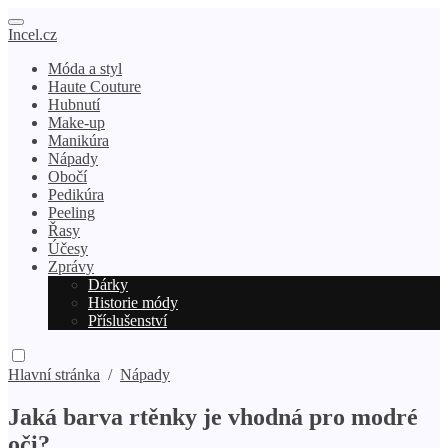
Incel.cz
Móda a styl
Haute Couture
Hubnutí
Make-up
Manikúra
Nápady
Obočí
Pedikúra
Peeling
Řasy
Účesy
Zprávy
Dárky
Historie módy
Příslušenství
Hlavní stránka
/
Nápady
Jaká barva rtěnky je vhodná pro modré
oči?