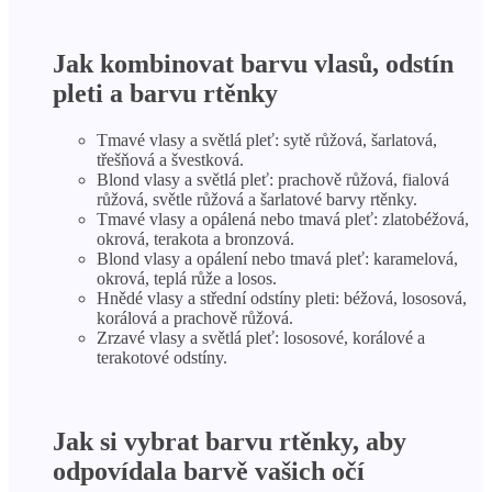
Jak kombinovat barvu vlasů, odstín
pleti a barvu rtěnky
Tmavé vlasy a světlá pleť: sytě růžová, šarlatová,
třešňová a švestková.
Blond vlasy a světlá pleť: prachově růžová, fialová
růžová, světle růžová a šarlatové barvy rtěnky.
Tmavé vlasy a opálená nebo tmavá pleť: zlatobéžová,
okrová, terakota a bronzová.
Blond vlasy a opálení nebo tmavá pleť: karamelová,
okrová, teplá růže a losos.
Hnědé vlasy a střední odstíny pleti: béžová, lososová,
korálová a prachově růžová.
Zrzavé vlasy a světlá pleť: lososové, korálové a
terakotové odstíny.
Jak si vybrat barvu rtěnky, aby
odpovídala barvě vašich očí