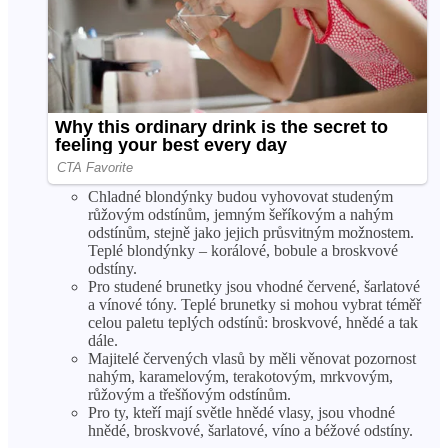
Chladné blondýnky budou vyhovovat studeným
růžovým odstínům, jemným šeříkovým a nahým
odstínům, stejně jako jejich průsvitným možnostem.
Teplé blondýnky – korálové, bobule a broskvové
odstíny.
Pro studené brunetky jsou vhodné červené, šarlatové
a vínové tóny. Teplé brunetky si mohou vybrat téměř
celou paletu teplých odstínů: broskvové, hnědé a tak
dále.
Majitelé červených vlasů by měli věnovat pozornost
nahým, karamelovým, terakotovým, mrkvovým,
růžovým a třešňovým odstínům.
Pro ty, kteří mají světle hnědé vlasy, jsou vhodné
hnědé, broskvové, šarlatové, víno a béžové odstíny.