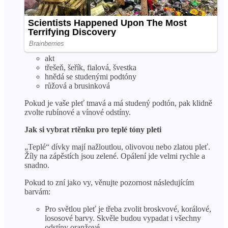
akt
třešeň, šeřík, fialová, švestka
hnědá se studenými podtóny
růžová a brusinková
Pokud je vaše pleť tmavá a má studený podtón, pak klidně
zvolte rubínové a vínové odstíny.
Jak si vybrat rtěnku pro teplé tóny pleti
„Teplé“ dívky mají nažloutlou, olivovou nebo zlatou pleť.
Žíly na zápěstích jsou zelené. Opálení jde velmi rychle a
snadno.
Pokud to zní jako vy, věnujte pozornost následujícím
barvám:
Pro světlou pleť je třeba zvolit broskvové, korálové,
lososové barvy. Skvěle budou vypadat i všechny
odstíny oranžové.