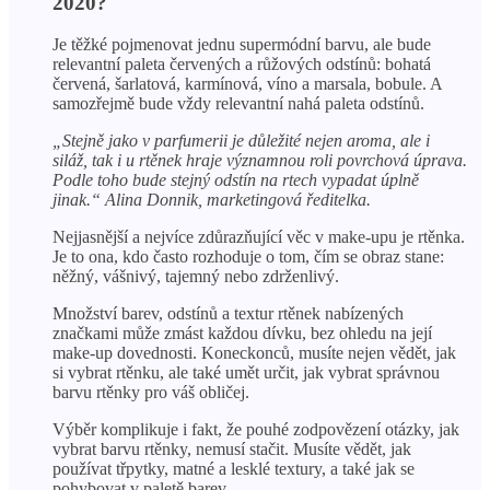
2020?
Je těžké pojmenovat jednu supermódní barvu, ale bude
relevantní paleta červených a růžových odstínů: bohatá
červená, šarlatová, karmínová, víno a marsala, bobule. A
samozřejmě bude vždy relevantní nahá paleta odstínů.
„Stejně jako v parfumerii je důležité nejen aroma, ale i
siláž, tak i u rtěnek hraje významnou roli povrchová úprava.
Podle toho bude stejný odstín na rtech vypadat úplně
jinak.“ Alina Donnik, marketingová ředitelka.
Nejjasnější a nejvíce zdůrazňující věc v make-upu je rtěnka.
Je to ona, kdo často rozhoduje o tom, čím se obraz stane:
něžný, vášnivý, tajemný nebo zdrženlivý.
Množství barev, odstínů a textur rtěnek nabízených
značkami může zmást každou dívku, bez ohledu na její
make-up dovednosti. Koneckonců, musíte nejen vědět, jak
si vybrat rtěnku, ale také umět určit, jak vybrat správnou
barvu rtěnky pro váš obličej.
Výběr komplikuje i fakt, že pouhé zodpovězení otázky, jak
vybrat barvu rtěnky, nemusí stačit. Musíte vědět, jak
používat třpytky, matné a lesklé textury, a také jak se
pohybovat v paletě barev.