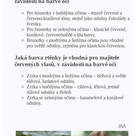
závislosti na barvě očí
Pro brunetky s hnědýma očima – tmavě červené a
červeno-korálové tóny, stejně jako odstíny čokolády a
švestky.
Pro brunetky se zelenýma očima – klasické červené,
korálové, červenohnědé a lila barvy.
Brunetky s modrýma a šedýma očima jsou vhodné
pro světlé odstíny, zejména pro klasickou červenou.
Jaká barva rtěnky je vhodná pro majitele
červených vlasů, v závislosti na barvě očí
Zrzka s modrýma a šedýma očima – béžová a světle
růžová, šarlatové odstíny.
Zrzka s hnědýma očima – cihlová, tělová, jemně
růžové odstíny a třešeň.
Zrzka se zelenýma očima – karamelové a korálové
odstíny.