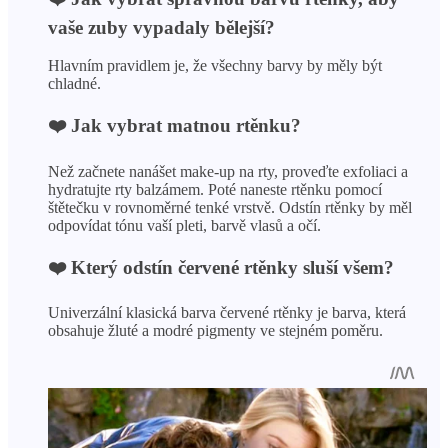
vaše zuby vypadaly bělejší?
Hlavním pravidlem je, že všechny barvy by měly být
chladné.
❤️ Jak vybrat matnou rtěnku?
Než začnete nanášet make-up na rty, proveďte exfoliaci a
hydratujte rty balzámem. Poté naneste rtěnku pomocí
štětečku v rovnoměrné tenké vrstvě. Odstín rtěnky by měl
odpovídat tónu vaší pleti, barvě vlasů a očí.
❤️ Který odstín červené rtěnky sluší všem?
Univerzální klasická barva červené rtěnky je barva, která
obsahuje žluté a modré pigmenty ve stejném poměru.