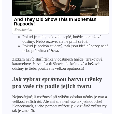
Pokud je teplo, pak volte teplé, hnědé a oranžové
odstíny. Nebo růžové, ale ne příliš světlé.
Pokud je podtón studený, pak jsou ideální barvy nahá
nebo průsvitná růžová.
Zrzkám navíc sluší rtěnka v odstínech hnědé, terakotové,
karamelové, červené a třešňové, ale krémové a béžové
odstíny je třeba používat s velkou opatrností!
Jak vybrat správnou barvu rtěnky
pro vaše rty podle jejich tvaru
Nejnezřejmější možností při výběru odstínu rtěnky je tvar a
velikost vašich rtů. Ale ani zde není vše tak jednoduché!
Koneckonců, s jeho pomocí můžete jak vizuálně zvětšit rty,
tak je zmenšit.