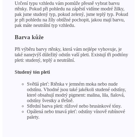
Určení typu vzhledu vám pomůže přesně vybrat barvu
rtěnky. Pokud při pohledu na zápěstí vidíme modré žilky,
pak jsme studený typ, pokud zelený, jsme teplý typ. Pokud
je při pohledu na žíly obtížné pochopit, jakou mají barvu,
pak máte neutrální typ vzhledu.
Barva kůže
Při výběru barvy rtěnky, která vám nejlépe vyhovuje, je
také nanejvýš důležitý odstín vaší pleti. Existují tři podtóny
pleti: studený, teplý a neutrální.
Studený tón pleti
Světlá pleť: Rtěnka v jemném moka nebo nude
odstínu. Vhodné jsou také jakékoli studené odstíny,
které obsahují modrý pigment: malina, lila, fialová,
odstíny švestky a třešně.
Střední barva pleti: růžové nebo brusinkové tóny.
Opálená nebo tmavá pleť: odstíny vínově rubínové
palety.