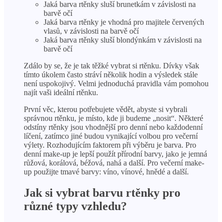
Jaká barva rtěnky sluší brunetkám v závislosti na
barvě očí
Jaká barva rtěnky je vhodná pro majitele červených
vlasů, v závislosti na barvě očí
Jaká barva rtěnky sluší blondýnkám v závislosti na
barvě očí
Zdálo by se, že je tak těžké vybrat si rtěnku. Dívky však
tímto úkolem často stráví několik hodin a výsledek stále
není uspokojivý. Velmi jednoduchá pravidla vám pomohou
najít vaši ideální rtěnku.
První věc, kterou potřebujete vědět, abyste si vybrali
správnou rtěnku, je místo, kde ji budeme „nosit“. Některé
odstíny rtěnky jsou vhodnější pro denní nebo každodenní
líčení, zatímco jiné budou vynikající volbou pro večerní
výlety. Rozhodujícím faktorem při výběru je barva. Pro
denní make-up je lepší použít přírodní barvy, jako je jemná
růžová, korálová, béžová, nahá a další. Pro večerní make-
up použijte tmavé barvy: víno, vínové, hnědé a další.
Jak si vybrat barvu rtěnky pro
různé typy vzhledu?