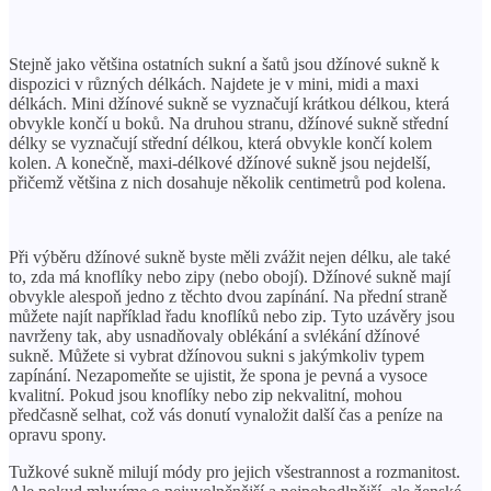
Stejně jako většina ostatních sukní a šatů jsou džínové sukně k
dispozici v různých délkách. Najdete je v mini, midi a maxi
délkách. Mini džínové sukně se vyznačují krátkou délkou, která
obvykle končí u boků. Na druhou stranu, džínové sukně střední
délky se vyznačují střední délkou, která obvykle končí kolem
kolen. A konečně, maxi-délkové džínové sukně jsou nejdelší,
přičemž většina z nich dosahuje několik centimetrů pod kolena.
Při výběru džínové sukně byste měli zvážit nejen délku, ale také
to, zda má knoflíky nebo zipy (nebo obojí). Džínové sukně mají
obvykle alespoň jedno z těchto dvou zapínání. Na přední straně
můžete najít například řadu knoflíků nebo zip. Tyto uzávěry jsou
navrženy tak, aby usnadňovaly oblékání a svlékání džínové
sukně. Můžete si vybrat džínovou sukni s jakýmkoliv typem
zapínání. Nezapomeňte se ujistit, že spona je pevná a vysoce
kvalitní. Pokud jsou knoflíky nebo zip nekvalitní, mohou
předčasně selhat, což vás donutí vynaložit další čas a peníze na
opravu spony.
Tužkové sukně milují módy pro jejich všestrannost a rozmanitost.