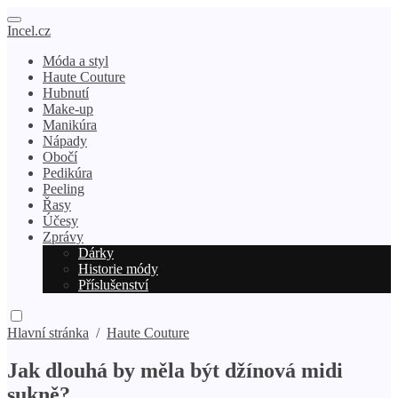
Incel.cz
Móda a styl
Haute Couture
Hubnutí
Make-up
Manikúra
Nápady
Obočí
Pedikúra
Peeling
Řasy
Účesy
Zprávy
Dárky
Historie módy
Příslušenství
Hlavní stránka
/
Haute Couture
Jak dlouhá by měla být džínová midi
sukně?