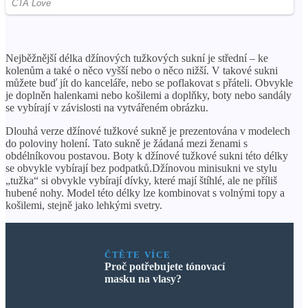
Nejběžnější délka džínových tužkových sukní je střední – ke
kolenům a také o něco vyšší nebo o něco nižší. V takové sukni
můžete buď jít do kanceláře, nebo se poflakovat s přáteli. Obvykle
je doplněn halenkami nebo košilemi a doplňky, boty nebo sandály
se vybírají v závislosti na vytvářeném obrázku.
Dlouhá verze džínové tužkové sukně je prezentována v modelech
do poloviny holení. Tato sukně je žádaná mezi ženami s
obdélníkovou postavou. Boty k džínové tužkové sukni této délky
se obvykle vybírají bez podpatků.Džínovou minisukni ve stylu
„tužka“ si obvykle vybírají dívky, které mají štíhlé, ale ne příliš
hubené nohy. Model této délky lze kombinovat s volnými topy a
košilemi, stejně jako lehkými svetry.
ČTĚTE VÍCE
Proč potřebujete tónovací
masku na vlasy?