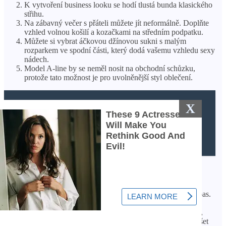
K vytvoření business looku se hodí tlustá bunda klasického
střihu.
Na zábavný večer s přáteli můžete jít neformálně. Doplňte
vzhled volnou košilí a kozačkami na středním podpatku.
Můžete si vybrat áčkovou džínovou sukni s malým
rozparkem ve spodní části, který dodá vašemu vzhledu sexy
nádech.
Model A-line by se neměl nosit na obchodní schůzku,
protože tato možnost je pro uvolněnější styl oblečení.
X
ČTĚTE VÍCE
Jak natáčet vlasy tyčovými
natáčkami?
Závěr
Návrháři doporučují podívat se blíže na midi délku a vysoký pas.
Takové džínové sukně lze považovat za univerzální možnost,
kterou lze modernizovat tak, aby vyhovovala formátu události,
osobním preferencím ve stylu a dress code. Midi styl bude slušet