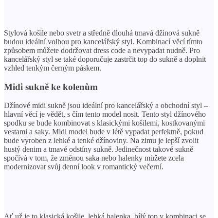
Stylová košile nebo svetr a středně dlouhá tmavá džínová sukně
budou ideální volbou pro kancelářský styl. Kombinací věcí tímto
způsobem můžete dodržovat dress code a nevypadat nudně. Pro
kancelářský styl se také doporučuje zastrčit top do sukně a doplnit
vzhled tenkým černým páskem.
Midi sukně ke kolenům
Džínové midi sukně jsou ideální pro kancelářský a obchodní styl –
hlavní věcí je vědět, s čím tento model nosit. Tento styl džínového
spodku se bude kombinovat s klasickými košilemi, kostkovanými
vestami a saky. Midi model bude v létě vypadat perfektně, pokud
bude vyroben z lehké a tenké džínoviny. Na zimu je lepší zvolit
hustý denim a tmavé odstíny sukně. Jedinečnost takové sukně
spočívá v tom, že změnou saka nebo halenky můžete zcela
modernizovat svůj denní look v romantický večerní.
Ať už je to klasická košile, lehká halenka, bílý top v kombinaci se