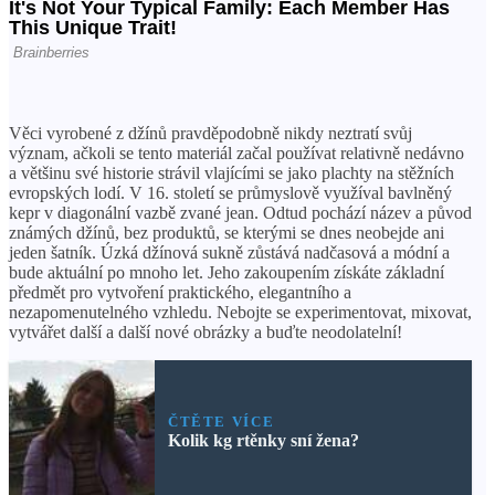
Věci vyrobené z džínů pravděpodobně nikdy neztratí svůj
význam, ačkoli se tento materiál začal používat relativně nedávno
a většinu své historie strávil vlajícími se jako plachty na stěžních
evropských lodí. V 16. století se průmyslově využíval bavlněný
kepr v diagonální vazbě zvané jean. Odtud pochází název a původ
známých džínů, bez produktů, se kterými se dnes neobejde ani
jeden šatník. Úzká džínová sukně zůstává nadčasová a módní a
bude aktuální po mnoho let. Jeho zakoupením získáte základní
předmět pro vytvoření praktického, elegantního a
nezapomenutelného vzhledu. Nebojte se experimentovat, mixovat,
vytvářet další a další nové obrázky a buďte neodolatelní!
ČTĚTE VÍCE
Kolik kg rtěnky sní žena?