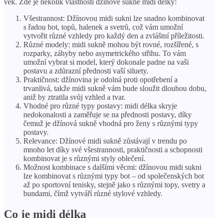
věk. Zde je několik vlastností džínové sukně midi délky:
Všestrannost: Džínovou midi sukni lze snadno kombinovat
s řadou bot, topů, halenek a svetrů, což vám umožní
vytvořit různé vzhledy pro každý den a zvláštní příležitosti.
Různé modely: midi sukně mohou být rovné, rozšířené, s
rozparky, záhyby nebo asymetrického střihu. To vám
umožní vybrat si model, který dokonale padne na vaši
postavu a zdůrazní přednosti vaší siluety.
Praktičnost: džínovina je odolná proti opotřebení a
trvanlivá, takže midi sukně vám bude sloužit dlouhou dobu,
aniž by ztratila svůj vzhled a tvar.
Vhodné pro různé typy postavy: midi délka skryje
nedokonalosti a zaměřuje se na přednosti postavy, díky
čemuž je džínová sukně vhodná pro ženy s různými typy
postavy.
Relevance: Džínové midi sukně zůstávají v trendu po
mnoho let díky své všestrannosti, praktičnosti a schopnosti
kombinovat je s různými styly oblečení.
Možnost kombinace s dalšími věcmi: džínovou midi sukni
lze kombinovat s různými typy bot – od společenských bot
až po sportovní tenisky, stejně jako s různými topy, svetry a
bundami, čímž vytváří různé stylové vzhledy.
Co je midi délka