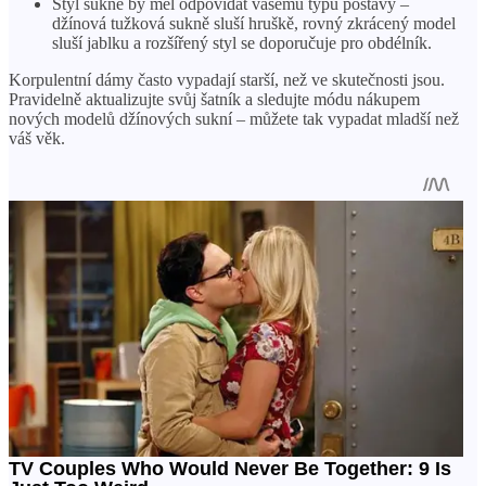
Styl sukně by měl odpovídat vašemu typu postavy –
džínová tužková sukně sluší hruškě, rovný zkrácený model
sluší jablku a rozšířený styl se doporučuje pro obdélník.
Korpulentní dámy často vypadají starší, než ve skutečnosti jsou.
Pravidelně aktualizujte svůj šatník a sledujte módu nákupem
nových modelů džínových sukní – můžete tak vypadat mladší než
váš věk.