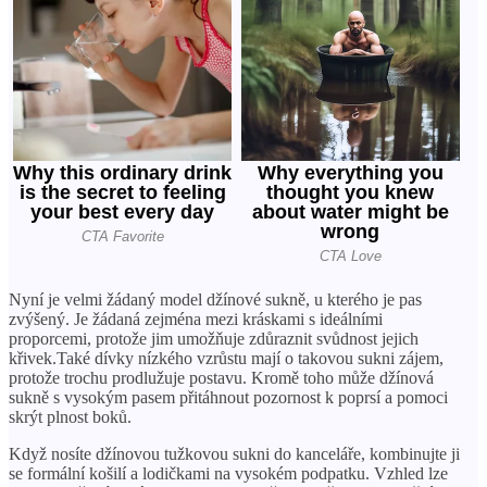
Nyní je velmi žádaný model džínové sukně, u kterého je pas
zvýšený. Je žádaná zejména mezi kráskami s ideálními
proporcemi, protože jim umožňuje zdůraznit svůdnost jejich
křivek.Také dívky nízkého vzrůstu mají o takovou sukni zájem,
protože trochu prodlužuje postavu. Kromě toho může džínová
sukně s vysokým pasem přitáhnout pozornost k poprsí a pomoci
skrýt plnost boků.
Když nosíte džínovou tužkovou sukni do kanceláře, kombinujte ji
se formální košilí a lodičkami na vysokém podpatku. Vzhled lze