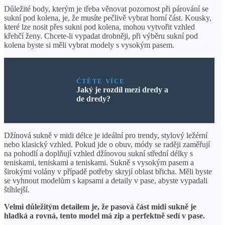
Důležité body, kterým je třeba věnovat pozornost při párování se
sukní pod kolena, je, že musíte pečlivě vybrat horní část. Kousky,
které lze nosit přes sukni pod kolena, mohou vytvořit vzhled
křehčí ženy. Chcete-li vypadat drobněji, při výběru sukní pod
kolena byste si měli vybrat modely s vysokým pasem.
ČTĚTE VÍCE
Jaký je rozdíl mezi dredy a
de dredy?
Džínová sukně v midi délce je ideální pro trendy, stylový ležérní
nebo klasický vzhled. Pokud jde o obuv, módy se raději zaměřují
na pohodlí a doplňují vzhled džínovou sukní střední délky s
teniskami, teniskami a teniskami. Sukně s vysokým pasem a
širokými volány v případě potřeby skryjí oblast břicha. Měli byste
se vyhnout modelům s kapsami a detaily v pase, abyste vypadali
štíhlejší.
Velmi důležitým detailem je, že pasová část midi sukně je
hladká a rovná, tento model má zip a perfektně sedí v pase.