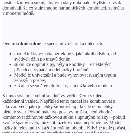
nosit s džínovou sukní, aby vypadaly dokonale. Stylisté se však
domnívají, že existuje mnoho harmonických kombinací, zejména
v moderní módě.
Denim
sukně sukně
je speciální v několika ohledech:
model tužky vypadá perfektně v jakémkoli odstínu, od
světlých džín po tmavý denim;
sukni lze doplnit zipy, nýty a knoflíky – v některých
případech vypadá model tužky brutálně;
Model je univerzální a bude vyhovovat různým typům
ženských postav;
zužující se směrem dolů je rysem tužkového modelu.
S tímto stylem je velmi snadné vytvořit ležérní vzhled a
každodenní vzhled. Například tento model lze kombinovat s
takovou věcí, jako je lehký šifonový top, košile nebo lehký
pletený svetr. Pokud máte typ postavy hruška, není vhodné
kombinovat džínovou tužkovou sukni s upnutými roláky – pokud
zvolíte špatný svetr, může obrázek vypadat nepřiměřeně. Model
tužky je relevantní v každém ročním období. Když je teplé počasí,