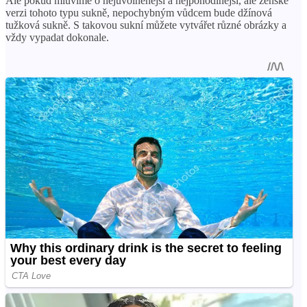
Ale pokud mluvíme o nejuvolněnější a nejpohodlnější, ale ženské
verzi tohoto typu sukně, nepochybným vůdcem bude džínová
tužková sukně. S takovou sukní můžete vytvářet různé obrázky a
vždy vypadat dokonale.