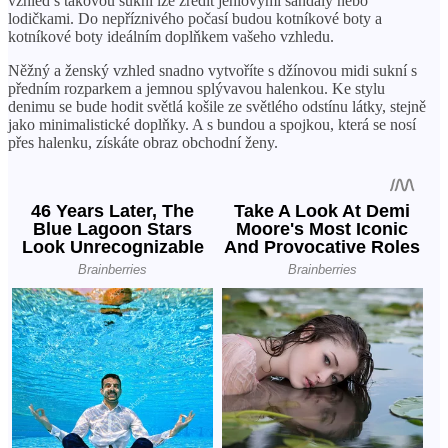
vzhled s takovou sukní lze zředit jehlovými sandály nebo
lodičkami. Do nepříznivého počasí budou kotníkové boty a
kotníkové boty ideálním doplňkem vašeho vzhledu.
Něžný a ženský vzhled snadno vytvoříte s džínovou midi sukní s
předním rozparkem a jemnou splývavou halenkou. Ke stylu
denimu se bude hodit světlá košile ze světlého odstínu látky, stejně
jako minimalistické doplňky. A s bundou a spojkou, která se nosí
přes halenku, získáte obraz obchodní ženy.