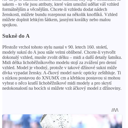
sakem – to vše jsou atributy, které vám umožní udělat váš vzhled
formálnějším a věcnějším. Chcete-li vzhledu dodat nádech
ženskosti, můžete bundu rozepnout na několik knoflíků. Vzhled
můžete doplnit lehkým šátkem, jasnými korálky nebo malou
spojkou.
Sukně do A
Přestože vrchol tohoto stylu nastal v 90. letech 160. století,
modely sukní do A jsou stále velmi oblíbené. Chcete-li vytvořit
dokonalý vzhled, musíte zvolit délku – midi a další detaily šatníku.
Midi délka lichoběžníkového modelu stojí za zvážení pro denní
vzhled. Model je vhodný, protože v takové džínové sukni může
dívka vypadat žensky. A-čkový model navíc opticky zeštíhluje. Ti
s nízkou postavou do XNUMX cm a křehkou postavou si mohou
vybrat o něco kratší lichoběžníkové midi modely a pro skrytí
nedokonalostí na bocích si můžete vzít áčkový model z džínoviny.