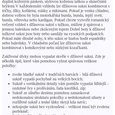
doplnit koženým páskem, stylovou koženou taškou a slunečními
brýlemi.V každodenním vzhledu lze džínovou sukni kombinovat s
tričky, tílky, košilemi, roláky a mikinami. Pokud je venku chladno,
dobrou volbou by byla motorkářská bunda, bunda, teplý svetr,
bunda, větrovka nebo kardigan. Pokud chcete vytvořit romantický
večerní vzhled s džínovou sukní s tužkou, můžete ji spárovat s
jemnou halenkou nebo zkráceným topem Dobré boty k džínové
tužkové sukni jsou boty nebo sandály na vysokých podpatcích.
Pokud máte dlouhé nohy, k této sukni se budou hodit espadrilky
nebo balerínky. V chladném počasí lze džínovou sukni
kombinovat s kotníkovými nebo nízkými kozačkami.
Zakřivené dívky mohou vypadat skvěle v džínové sukni. Zde je
několik tipů, které vám pomohou vybrat správnou velikost
položky:
zvolte hladké sukně v tradičních barvách – bílá džínová
sukně vypadá pochybně na velkých bocích;
Sukně s vertikálními detaily vám pomůže vypadat štíhlejší –
ozdobné švy s prošíváním, řada knoflíků, zip;
Sukně ze silného denimu pomohou zamaskovat
nedokonalou strukturu pokožky a nedokonalosti siluety a
rozšířené sukně z tenké látky skryjí kila navíc;
nekupujte sukni bez vyzkoušení – velikost musí být zvolena
perfektně;