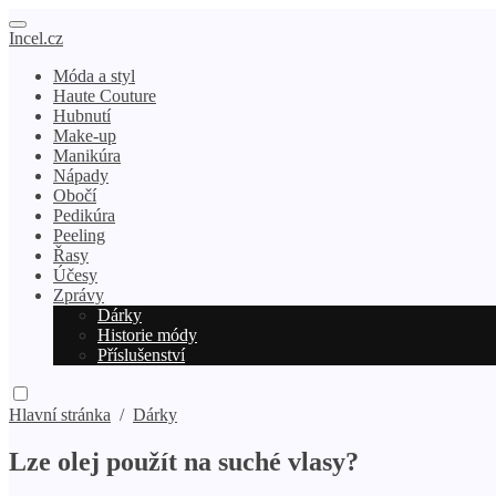
Incel.cz
Móda a styl
Haute Couture
Hubnutí
Make-up
Manikúra
Nápady
Obočí
Pedikúra
Peeling
Řasy
Účesy
Zprávy
Dárky
Historie módy
Příslušenství
Hlavní stránka
/
Dárky
Lze olej použít na suché vlasy?