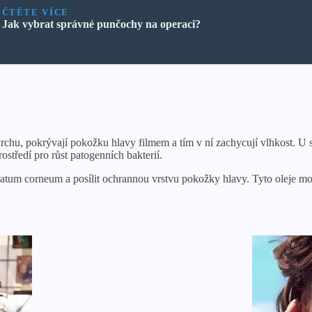
ČTĚTE VÍCE
Jak vybrat správné punčochy na operaci?
ovrchu, pokrývají pokožku hlavy filmem a tím v ní zachycují vlhkost. U 
středí pro růst patogenních bakterií.
tratum corneum a posílit ochrannou vrstvu pokožky hlavy. Tyto oleje 