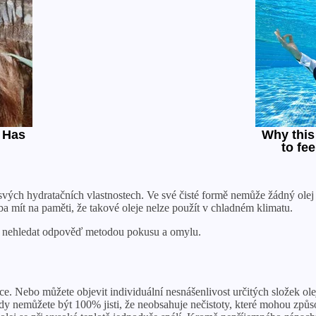
ých hydratačních vlastnostech. Ve své čisté formě nemůže žádný olej h
eba mít na paměti, že takové oleje nelze použít v chladném klimatu.
a a nehledat odpověď metodou pokusu a omylu.
e. Nebo můžete objevit individuální nesnášenlivost určitých složek ole
y nemůžete být 100% jisti, že neobsahuje nečistoty, které mohou způso