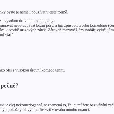
imky byste je neměli používat v čisté formě.
je s vysokou úrovní komedogenity.
inovat nebo ucpávat kožní póry, a tím způsobit tvorbu komedonů (čern
ívá k tvorbě mazových zátek. Zároveň mazové žlázy nadále vylučují maz
ní vlasů.
jako olej s vysokou úrovní komedogenity.
ezpečné?
d je olej nekomedogenní, neznamená to, že jej můžete bez váhání začít
nát typ pokožky hlavy; musíte vzít v úvahu mnoho nuancí.