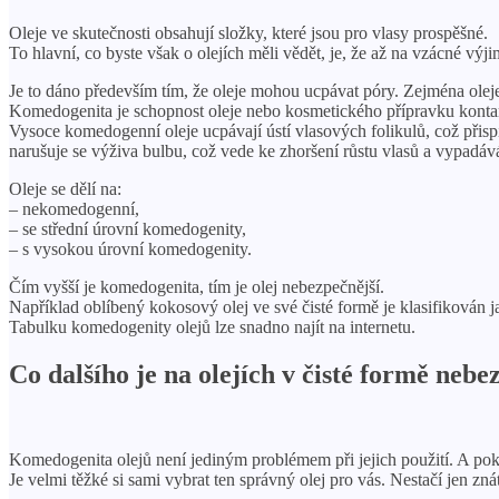
Oleje ve skutečnosti obsahují složky, které jsou pro vlasy prospěšné.
To hlavní, co byste však o olejích měli vědět, je, že až na vzácné výj
Je to dáno především tím, že oleje mohou ucpávat póry. Zejména ole
Komedogenita je schopnost oleje nebo kosmetického přípravku kontam
Vysoce komedogenní oleje ucpávají ústí vlasových folikulů, což přisp
narušuje se výživa bulbu, což vede ke zhoršení růstu vlasů a vypadává
Oleje se dělí na:
– nekomedogenní,
– se střední úrovní komedogenity,
– s vysokou úrovní komedogenity.
Čím vyšší je komedogenita, tím je olej nebezpečnější.
Například oblíbený kokosový olej ve své čisté formě je klasifikován 
Tabulku komedogenity olejů lze snadno najít na internetu.
Co dalšího je na olejích v čisté formě neb
Komedogenita olejů není jediným problémem při jejich použití. A poku
Je velmi těžké si sami vybrat ten správný olej pro vás. Nestačí jen z