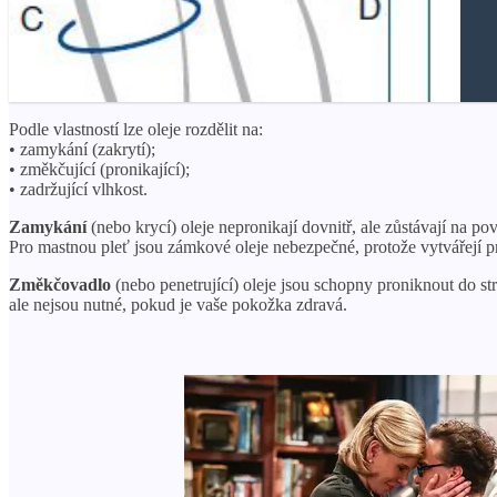
Podle vlastností lze oleje rozdělit na:
• zamykání (zakrytí);
• změkčující (pronikající);
• zadržující vlhkost.
Zamykání
(nebo krycí) oleje nepronikají dovnitř, ale zůstávají na p
Pro mastnou pleť jsou zámkové oleje nebezpečné, protože vytvářejí pro
Změkčovadlo
(nebo penetrující) oleje jsou schopny proniknout do s
ale nejsou nutné, pokud je vaše pokožka zdravá.