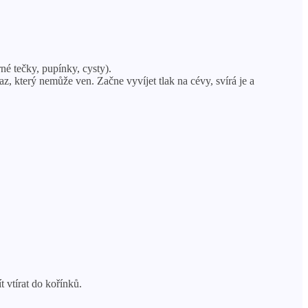
é tečky, pupínky, cysty).
, který nemůže ven. Začne vyvíjet tlak na cévy, svírá je a
 vtírat do kořínků.