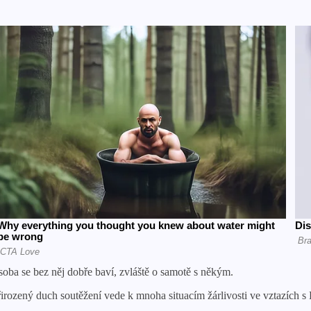
oba se bez něj dobře baví, zvláště o samotě s někým.
irozený duch soutěžení vede k mnoha situacím žárlivosti ve vztazích s