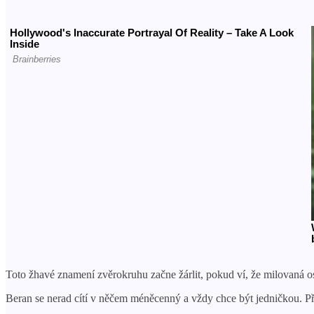
Toto žhavé znamení zvěrokruhu začne žárlit, pokud ví, že milovaná os
Beran se nerad cítí v něčem méněcenný a vždy chce být jedničkou. Př