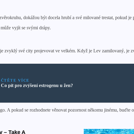
zvěrokruhu, dokážou být docela hrubí a své milované trestat, pokud je
může vyjít se svými drápy.
 a je zvyklý své city projevovat ve velkém. Když je Lev zamilovaný, je
ČTĚTE VÍCE
Co pít pro zvýšení estrogenu u žen?
ego. A pokud se rozhodnete věnovat pozornost někomu jinému, buďte o