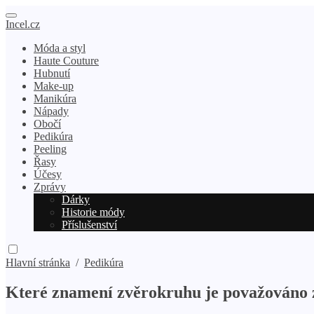
Incel.cz
Móda a styl
Haute Couture
Hubnutí
Make-up
Manikúra
Nápady
Obočí
Pedikúra
Peeling
Řasy
Účesy
Zprávy
Dárky
Historie módy
Příslušenství
Hlavní stránka
/
Pedikúra
Které znamení zvěrokruhu je považováno z