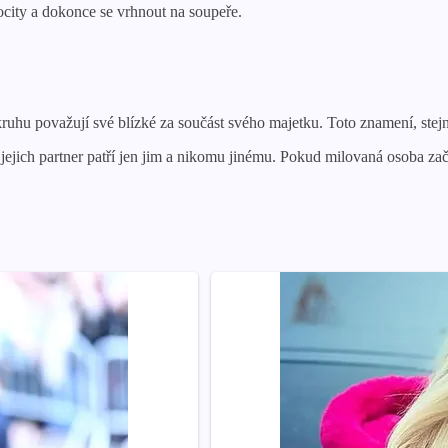
city a dokonce se vrhnout na soupeře.
hu považují své blízké za součást svého majetku. Toto znamení, stejně j
k jejich partner patří jen jim a nikomu jinému. Pokud milovaná osoba 