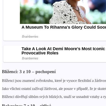
Blíženci: 3 z 10 – pochopení
Blíženci jsou znamení zvěrokruhu, které je vysoce flexibilní a žárli
Jako všichni ostatní zažívají žárlivost, ale pouze v případě, že je sku
Blíženci důvěřují slibům svých blízkých, snaží se usnadnit vztahy a ry
Rakovina: 7 z 10 – citlivá