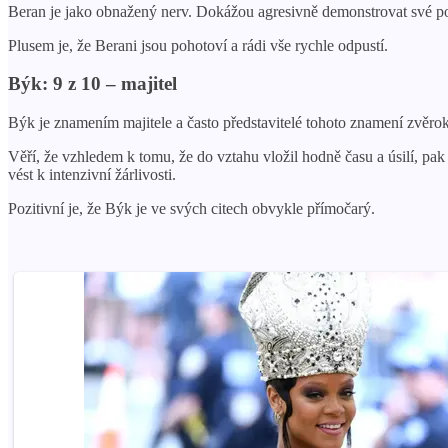
Beran je jako obnažený nerv. Dokážou agresivně demonstrovat své po
Plusem je, že Berani jsou pohotoví a rádi vše rychle odpustí.
Býk: 9 z 10 – majitel
Býk je znamením majitele a často představitelé tohoto znamení zvěrokru
Věří, že vzhledem k tomu, že do vztahu vložil hodně času a úsilí, pa
vést k intenzivní žárlivosti.
Pozitivní je, že Býk je ve svých citech obvykle přímočarý.