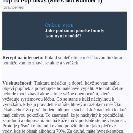
ČTĚTE VÍCE
Jaké podzimní pánské bundy
jsou nyní v módě?
Recept na internetu:
Pokud si pleť otřete měsíčkovou tinkturou,
pomůže vám to zbavit se akné a vyrážek
Ve skutečnosti:
Tinktura měsíčku je dobrá, když se vám náhle
objeví pupínek a potřebujete ho naléhavě vypálit. Ale bohužel se
nebude moci zbavit akné – to je vážné onemocnění, které
vyžaduje systémovou léčbu. Co se stane s kůží náchylnou k
vyrážkám, když ji pravidelně otíráte lihovým roztokem měsíčku
lékařského? Za prvé, budete mít pocit sucha. Lidé náchylní k akné
mají citlivou pokožku. To znamená, že je náchylný k podráždění,
zarudnutí a olupování. Suchá kůže má v podstatě stejné vlastnosti.
Proto je přísně kontraindikováno použití tinktur jako pleťové
vody, kde je obsah alkoholu 70%. Za druhé, máte hyperkeratózu,