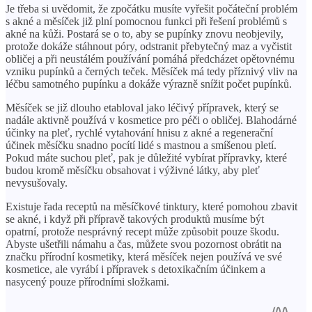
Je třeba si uvědomit, že zpočátku musíte vyřešit počáteční problém
s akné a měsíček již plní pomocnou funkci při řešení problémů s
akné na kůži. Postará se o to, aby se pupínky znovu neobjevily,
protože dokáže stáhnout póry, odstranit přebytečný maz a vyčistit
obličej a při neustálém používání pomáhá předcházet opětovnému
vzniku pupínků a černých teček. Měsíček má tedy příznivý vliv na
léčbu samotného pupínku a dokáže výrazně snížit počet pupínků.
Měsíček se již dlouho etabloval jako léčivý přípravek, který se
nadále aktivně používá v kosmetice pro péči o obličej. Blahodárné
účinky na pleť, rychlé vytahování hnisu z akné a regenerační
účinek měsíčku snadno pocítí lidé s mastnou a smíšenou pletí.
Pokud máte suchou pleť, pak je důležité vybírat přípravky, které
budou kromě měsíčku obsahovat i výživné látky, aby pleť
nevysušovaly.
Existuje řada receptů na měsíčkové tinktury, které pomohou zbavit
se akné, i když při přípravě takových produktů musíme být
opatrní, protože nesprávný recept může způsobit pouze škodu.
Abyste ušetřili námahu a čas, můžete svou pozornost obrátit na
značku přírodní kosmetiky, která měsíček nejen používá ve své
kosmetice, ale vyrábí i přípravek s detoxikačním účinkem a
nasycený pouze přírodními složkami.