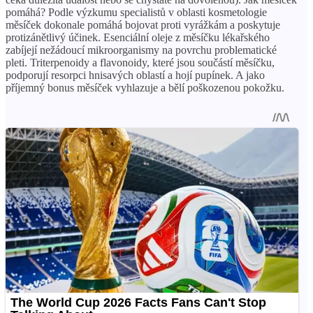
pomáhá? Podle výzkumu specialistů v oblasti kosmetologie
měsíček dokonale pomáhá bojovat proti vyrážkám a poskytuje
protizánětlivý účinek. Esenciální oleje z měsíčku lékařského
zabíjejí nežádoucí mikroorganismy na povrchu problematické
pleti. Triterpenoidy a flavonoidy, které jsou součástí měsíčku,
podporují resorpci hnisavých oblastí a hojí pupínek. A jako
příjemný bonus měsíček vyhlazuje a bělí poškozenou pokožku.