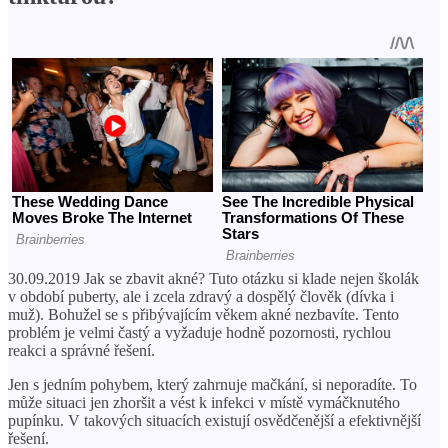
30.09.2019 Jak se zbavit akné? Tuto otázku si klade nejen školák
v období puberty, ale i zcela zdravý a dospělý člověk (dívka i
muž). Bohužel se s přibývajícím věkem akné nezbavíte. Tento
problém je velmi častý a vyžaduje hodně pozornosti, rychlou
reakci a správné řešení.
Jen s jedním pohybem, který zahrnuje mačkání, si neporadíte. To
může situaci jen zhoršit a vést k infekci v místě vymáčknutého
pupínku. V takových situacích existují osvědčenější a efektivnější
řešení.