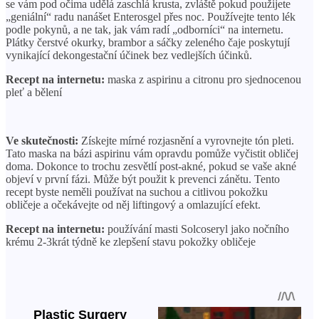
se vám pod očima udělá zaschlá krusta, zvláště pokud použijete
„geniální“ radu nanášet Enterosgel přes noc. Používejte tento lék
podle pokynů, a ne tak, jak vám radí „odborníci“ na internetu.
Plátky čerstvé okurky, brambor a sáčky zeleného čaje poskytují
vynikající dekongestační účinek bez vedlejších účinků.
Recept na internetu:
maska ​​z aspirinu a citronu pro sjednocenou
pleť a bělení
Ve skutečnosti:
Získejte mírné rozjasnění a vyrovnejte tón pleti.
Tato maska ​​na bázi aspirinu vám opravdu pomůže vyčistit obličej
doma. Dokonce to trochu zesvětlí post-akné, pokud se vaše akné
objeví v první fázi. Může být použit k prevenci zánětu. Tento
recept byste neměli používat na suchou a citlivou pokožku
obličeje a očekávejte od něj liftingový a omlazující efekt.
Recept na internetu:
používání masti Solcoseryl jako nočního
krému 2-3krát týdně ke zlepšení stavu pokožky obličeje