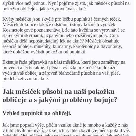
slyšeli více než jednou. Nyní pojďme zjistit, jak měsíček působí na
pokožku obličeje a jak se vyrovnává s akné.
Květy měsíčku jsou skvělé pro léčbu pupínků i černých teček.
Měsíček dokonce dokáže odstranit i stopy kožních vyrážek.
Kosmetologové poznamenávají, že tato květina se vyrovnává se
stařeckými skvrnami, ucpanými nebo rozšířenými póry. Co z
měsíčku dělá nepostradatelný lék na akné? Měsíček obsahuje
esenciální oleje, minerály, kumariny, karotenoidy a flavonoidy,
které dokážou vyčistit pokožku od pupínků.
Existuje řada přípravků na bázi měsíčku, které jsou zaměřeny na
prevenci a léčbu akné. I pěna s výtažkem z měsíčku dokáže
vyčistit váš obličej a zároveň blahodárně působit na vaši pleť,
předcházet vzniku akné.
Jak měsíček působí na naši pokožku
obličeje a s jakými problémy bojuje?
Vzhled pupínků na obličeji.
Jak jsme popsali výše, příčin vzniku akné je mnoho a každý z nás
v tuto chvíli přemýšlí, jak se jich rychle zbavit (zejména pokud vás
čeká důležitá událost nebo se chystáte na dovolenou). Jak měsíček