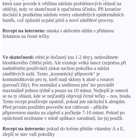
která zase povede k většímu nárůstu problémových oblastí na
obličeji, tedy ve skutečnosti k opačnému účinku. Při keratóze
dochází k prudkému nárůstu vrstvy odumřelých epidermálních
buněk, což způsobí ucpání pórů a nové zánětlivé procesy.
Recept na internetu:
maska ​​s aktivním uhlím s přidanou
želatinou na černé tečky
Ve skutečnosti:
efekt je dočasný (na 1-2 dny), nedosáhnete
hloubkového čištění pórů. Ale existuje velká šance (zejména při
nadměrném používání) získat suchou pokožku a nárůst
zánětlivých uzlů. Tento „kosmetický přípravek“ je
kontraindikován pro ty, kteří mají sklony k akné a rosacei
(pavoučí žíly). Pro normální a smíšenou pleť lze provádět
maximálně jednou týdně a pouze na 10 minut. Nejlepší je omezit
se na ty oblasti, kde se nejčastěji objevují černé tečky – nos, brada.
Tento recept používejte opatrně, pokud jste náchylní k alergiím.
Před prvním použitím proveďte test citlivosti – přiložte
připravenou masku na zápěstí a počkejte 7-10 minut. Pokud po
opláchnutí nezůstane v místě aplikace zarudnutí, lze jej použít.
Recept na internetu:
pokud do krému přidáte vitamíny A a E,
zlepší se stav vaší pokožky