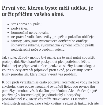
První věc, kterou byste měli udělat, je
určit příčinu vašeho akné.
stres doma a v práci;
podvýživa;
hormonální nerovnováha;
nesprávná volba kosmetiky pro péči o pokožku obličeje;
faktory, jako jsou: systematické dotýkání se obličeje
špinavýma rukama, systematická výměna ložního prádla,
nedostatečná péče o osobní hygienu.
Jak vidíte, důvody mohou být různé, ale to není nutné spouštět,
proto je důležité okamžitě poskytnout pleti potřebnou léčbu.
Pokud nejste připraveni utrácet peníze za služby kosmetologa a
koupit si celý arzenál přípravků proti akné, pak existuje jeden
levný přírodní lék, který může vyřešit váš problém.
K boji proti vyrážkám se často používají kosmetické vody na bázi
alkoholu, které pouze negativně ovlivňují lipidovou rovnováhu
pokožky a mohou vést k dalším problémům. Ale měsíček (hojně
používaný v kosmetologii) je jednoduchý a bezpečný
protizánětlivý lék, který vás může zbavit akné. O léčivých
vlastnostech měsíčku, čaje z této květiny a různých tinkturách jste