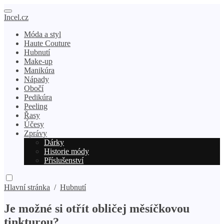
Incel.cz
Móda a styl
Haute Couture
Hubnutí
Make-up
Manikúra
Nápady
Obočí
Pedikúra
Peeling
Řasy
Účesy
Zprávy
Dárky
Historie módy
Příslušenství
Hlavní stránka
/
Hubnutí
Je možné si otřít obličej měsíčkovou
tinkturou?