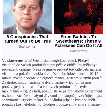
Ve skutečnosti:
můžete dostat alergickou reakci. Přidávání
vitamínů do vašich produktů denní péče o obličej by mělo být
prováděno opatrně. Nejprve musíte provést test citlivosti: naneste
vitamín na pokožku v oblasti zápěstí nebo lokte a nechte 10-15
minut. Pokud nedojde k alergické reakci, lze tento vitamín použít.
Za druhé, nikdy nemíchejte dva vitamíny v jednom krému –
používejte je samostatně a v kurzech (minimálně – týden,
maximálně – tři). Za třetí, pokud jste se již pro takový experiment
rozhodli, začněte s malými dávkami a postupně je zvyšujte, abyste
se vyhnuli alergické reakci. V ideálním případě byste se měli
poradit s kosmetologem o vhodnosti používání krémů s vitamíny.