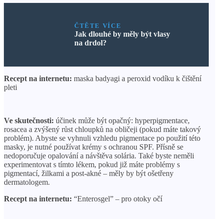
ČTĚTE VÍCE
Jak dlouhé by měly být vlasy
na drdol?
Recept na internetu:
maska ​​badyagi a peroxid vodíku k čištění
pleti
Ve skutečnosti:
účinek může být opačný: hyperpigmentace,
rosacea a zvýšený růst chloupků na obličeji (pokud máte takový
problém). Abyste se vyhnuli vzhledu pigmentace po použití této
masky, je nutné používat krémy s ochranou SPF. Přísně se
nedoporučuje opalování a návštěva solária. Také byste neměli
experimentovat s tímto lékem, pokud již máte problémy s
pigmentací, žilkami a post-akné – měly by být ošetřeny
dermatologem.
Recept na internetu:
“Enterosgel” – pro otoky očí