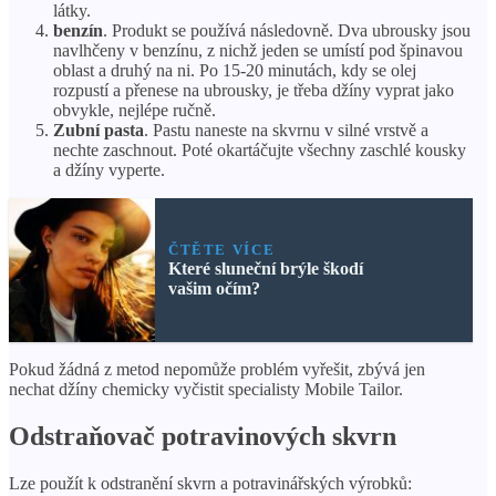
látky.
benzín
. Produkt se používá následovně. Dva ubrousky jsou
navlhčeny v benzínu, z nichž jeden se umístí pod špinavou
oblast a druhý na ni. Po 15-20 minutách, kdy se olej
rozpustí a přenese na ubrousky, je třeba džíny vyprat jako
obvykle, nejlépe ručně.
Zubní pasta
. Pastu naneste na skvrnu v silné vrstvě a
nechte zaschnout. Poté okartáčujte všechny zaschlé kousky
a džíny vyperte.
ČTĚTE VÍCE
Které sluneční brýle škodí
vašim očím?
Pokud žádná z metod nepomůže problém vyřešit, zbývá jen
nechat džíny chemicky vyčistit specialisty Mobile Tailor.
Odstraňovač potravinových skvrn
Lze použít k odstranění skvrn a potravinářských výrobků: