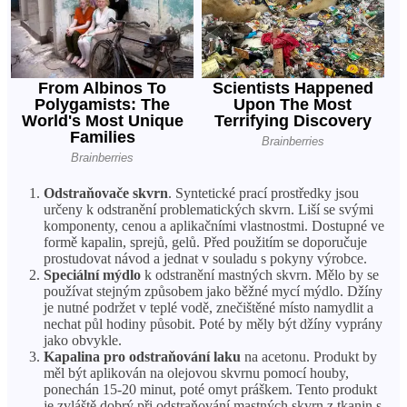
Odstraňovače skvrn
. Syntetické prací prostředky jsou
určeny k odstranění problematických skvrn. Liší se svými
komponenty, cenou a aplikačními vlastnostmi. Dostupné ve
formě kapalin, sprejů, gelů. Před použitím se doporučuje
prostudovat návod a jednat v souladu s pokyny výrobce.
Speciální mýdlo
k odstranění mastných skvrn. Mělo by se
používat stejným způsobem jako běžné mycí mýdlo. Džíny
je nutné podržet v teplé vodě, znečištěné místo namydlit a
nechat půl hodiny působit. Poté by měly být džíny vyprány
jako obvykle.
Kapalina pro odstraňování laku
na acetonu. Produkt by
měl být aplikován na olejovou skvrnu pomocí houby,
ponechán 15-20 minut, poté omyt práškem. Tento produkt
je zvláště dobrý při odstraňování mastných skvrn z tkanin s