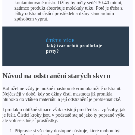
kontaminované místo. Džíny by měly sedět 30-40 minut,
zatímco produkt absorbuje molekuly tuku. Poté je třeba z
látky odstranit čistící prostředek a džíny standardním
způsobem vyprat.
ČTĚTE VÍCE
Jaký tvar nehtů prodlužuje
prsty?
Návod na odstranění starých skvrn
Bohužel ne vždy je možné mastnou skvrnu okamžitě odstranit.
Nejčastěji v době, kdy se džíny čistí, mastnota již pronikla
hluboko do vláken materiálu a její odstranění je problematické.
I pro takto obtížné situace však existují prostředky a způsoby, jak
je řešit. Čistící kroky jsou v podstatě stejné jako ty popsané výše,
ale volí se silnější prostředky.
Připravte si všechny dostupné nástroje, které mohou být