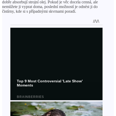
dobře absorbují strojní olej. Pokud je věc docela cenná, ale
nemůžete ji vyprat doma, poslední možností je odnést ji do
čistírny, kde si s případnými skvrnami poradí.