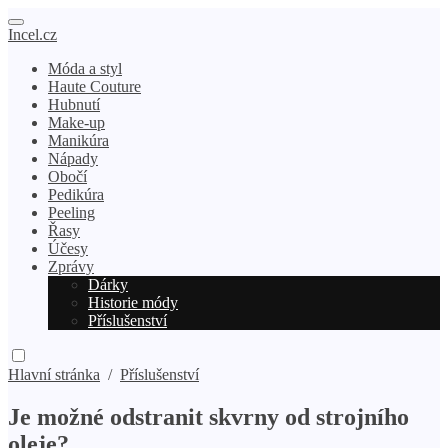
Incel.cz
Móda a styl
Haute Couture
Hubnutí
Make-up
Manikúra
Nápady
Obočí
Pedikúra
Peeling
Řasy
Účesy
Zprávy
Dárky
Historie módy
Příslušenství
Hlavní stránka
/
Příslušenství
Je možné odstranit skvrny od strojního
oleje?