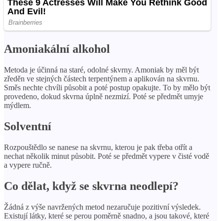
Amoniakální alkohol
Metoda je účinná na staré, odolné skvrny. Amoniak by měl být
zředěn ve stejných částech terpentýnem a aplikován na skvrnu.
Směs nechte chvíli působit a poté postup opakujte. To by mělo být
provedeno, dokud skvrna úplně nezmizí. Poté se předmět umyje
mýdlem.
Solventní
Rozpouštědlo se nanese na skvrnu, kterou je pak třeba otřít a
nechat několik minut působit. Poté se předmět vypere v čisté vodě
a vypere ručně.
Co dělat, když se skvrna neodlepí?
Žádná z výše navržených metod nezaručuje pozitivní výsledek.
Existují látky, které se perou poměrně snadno, a jsou takové, které