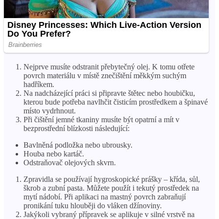
Nejprve musíte odstranit přebytečný olej. K tomu otřete
povrch materiálu v místě znečištění měkkým suchým
hadříkem.
Na nadcházející práci si připravte štětec nebo houbičku,
kterou bude potřeba navlhčit čisticím prostředkem a špinavé
místo vydrhnout.
Při čištění jemné tkaniny musíte být opatrní a mít v
bezprostřední blízkosti následující:
Bavlněná podložka nebo ubrousky.
Houba nebo kartáč.
Odstraňovač olejových skvrn.
Zpravidla se používají hygroskopické prášky – křída, sůl,
škrob a zubní pasta. Můžete použít i tekutý prostředek na
mytí nádobí. Při aplikaci na mastný povrch zabraňují
pronikání tuku hlouběji do vláken džínoviny.
Jakýkoli vybraný přípravek se aplikuje v silné vrstvě na