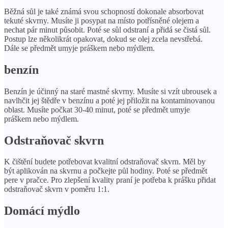
Běžná sůl je také známá svou schopností dokonale absorbovat
tekuté skvrny. Musíte ji posypat na místo potřísněné olejem a
nechat pár minut působit. Poté se sůl odstraní a přidá se čistá sůl.
Postup lze několikrát opakovat, dokud se olej zcela nevstřebá.
Dále se předmět umyje práškem nebo mýdlem.
benzín
Benzín je účinný na staré mastné skvrny. Musíte si vzít ubrousek a
navlhčit jej štědře v benzínu a poté jej přiložit na kontaminovanou
oblast. Musíte počkat 30-40 minut, poté se předmět umyje
práškem nebo mýdlem.
Odstraňovač skvrn
K čištění budete potřebovat kvalitní odstraňovač skvrn. Měl by
být aplikován na skvrnu a počkejte půl hodiny. Poté se předmět
pere v pračce. Pro zlepšení kvality praní je potřeba k prášku přidat
odstraňovač skvrn v poměru 1:1.
Domácí mýdlo