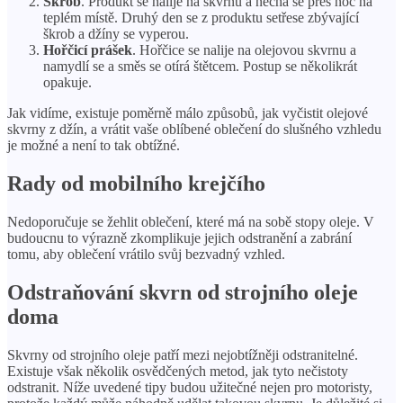
Škrob
. Produkt se nalije na skvrnu a nechá se přes noc na
teplém místě. Druhý den se z produktu setřese zbývající
škrob a džíny se vyperou.
Hořčicí prášek
. Hořčice se nalije na olejovou skvrnu a
namydlí se a směs se otírá štětcem. Postup se několikrát
opakuje.
Jak vidíme, existuje poměrně málo způsobů, jak vyčistit olejové
skvrny z džín, a vrátit vaše oblíbené oblečení do slušného vzhledu
je možné a není to tak obtížné.
Rady od mobilního krejčího
Nedoporučuje se žehlit oblečení, které má na sobě stopy oleje. V
budoucnu to výrazně zkomplikuje jejich odstranění a zabrání
tomu, aby oblečení vrátilo svůj bezvadný vzhled.
Odstraňování skvrn od strojního oleje
doma
Skvrny od strojního oleje patří mezi nejobtížněji odstranitelné.
Existuje však několik osvědčených metod, jak tyto nečistoty
odstranit. Níže uvedené tipy budou užitečné nejen pro motoristy,