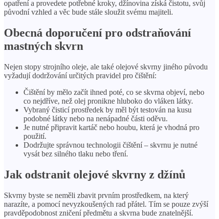
opatření a provedete potřebné kroky, džínovina získá čistotu, svůj
původní vzhled a věc bude stále sloužit svému majiteli.
Obecná doporučení pro odstraňování
mastných skvrn
Nejen stopy strojního oleje, ale také olejové skvrny jiného původu
vyžadují dodržování určitých pravidel pro čištění:
Čištění by mělo začít ihned poté, co se skvrna objeví, nebo
co nejdříve, než olej pronikne hluboko do vláken látky.
Vybraný čisticí prostředek by měl být testován na kusu
podobné látky nebo na nenápadné části oděvu.
Je nutné připravit kartáč nebo houbu, která je vhodná pro
použití.
Dodržujte správnou technologii čištění – skvrnu je nutné
vysát bez silného tlaku nebo tření.
Jak odstranit olejové skvrny z džínů
Skvrny byste se neměli zbavit prvním prostředkem, na který
narazíte, a pomocí nevyzkoušených rad přátel. Tím se pouze zvýší
pravděpodobnost zničení předmětu a skvrna bude znatelnější.