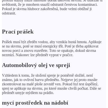
protože každý může náhodně udělat takovou skvrnu. Je důležité si
uvědomit, že je mnohem snazší odstranit čerstvou kontaminaci.
Pokud je skvrna hluboce zakořeněná, bude velmi obtížné ji
odstranit.
Prací prášek
Prášek musí být zředěn vodou, aby vznikla hustá hmota. Aplikuje
se na skvrnu, poté se musí energicky třít. Poté je třeba aplikovat
novou porci a znovu rozetřete. Toto se opakuje, dokud skvrna
nezmizí. Nakonec lze předmět vyprat v pračce.
Automobilový olej ve spreji
Vzhledem k tomu, že složení spreje je poměrně složité, není
známo, jak to ovlivní barvu předmětu. Nejprve jej proto musíte
zkontrolovat na malé ploše zevnitř ven. Pokud byl test úspěšný,
sprej se aplikuje na skvrnu, po které musíte chvíli počkat. Dále se
předmět umyje mýdlem na prádlo.
mycí prostředek na nádobí