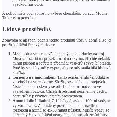
vysokou hustotou.
A pokud máte pochybnosti o výběru chemikálií, poradci Mobile
Tailor vám pomohou.
Lidové prostředky
Zpravidla je alespoň jeden z těchto produktů vždy v domě a lze jej
použít k čištění čerstvých skvrn:
Мел
. Jedná se o cenově dostupný a jednoduchý nástroj.
Musí se rozdrtit na prášek a nalít na skvrnu. Nechte několik
minut působit a setřete z předmětu veškerý zbývající prášek.
Poté by se džíny měly vyprat, aby se odstranila bílá křídová
značka.
Terpentýn s amoniakem
. Tento poměrně silný produkt je
vhodný i na staré skvrny. Složky se smíchají ve stejných
částech a oblast skvrny se otře houbou namočenou ve
výsledném roztoku. Chcete-li odstranit nepříjemné pachy,
perte džíny jakýmkoli pracím prostředkem.
Amoniakální alkohol
. Z 1 lžičky čpavku a 100 ml vody se
vytvoří roztok. Znečištěný povrch kalhot se navlhčí
roztokem a nechá se 45-50 minut působit. Musíte vědět, že
neředěný čpavek čištění neurychlí, ale naopak změní barvu