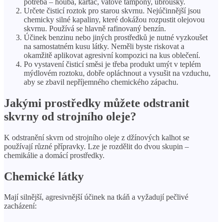
potřeba – houba, kartáč, vatové tampony, ubrousky.
Určete čisticí roztok pro starou skvrnu. Nejúčinnější jsou
chemicky silné kapaliny, které dokážou rozpustit olejovou
skvrnu. Používá se hlavně rafinovaný benzín.
Účinek benzinu nebo jiných prostředků je nutné vyzkoušet
na samostatném kusu látky. Neměli byste riskovat a
okamžitě aplikovat agresivní kompozici na kus oblečení.
Po vystavení čisticí směsi je třeba produkt umýt v teplém
mýdlovém roztoku, dobře opláchnout a vysušit na vzduchu,
aby se zbavil nepříjemného chemického zápachu.
Jakými prostředky můžete odstranit
skvrny od strojního oleje?
K odstranění skvrn od strojního oleje z džínových kalhot se
používají různé přípravky. Lze je rozdělit do dvou skupin –
chemikálie a domácí prostředky.
Chemické látky
Mají silnější, agresivnější účinek na tkáň a vyžadují pečlivé
zacházení: