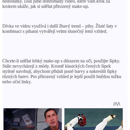
nedostatky. Dali jsme dohromady video, které vám krok za
krokem ukáže, jak si udělat přirozený make-up.
Dívka ve videu využívá i další žhavý trend – pihy. Žluté šaty v
kombinaci s pihami vytvářejí velmi slunečný letní vzhled.
Chcete-li udělat lehký make-up s důrazem na oči, použijte šipky.
Stále nevycházejí z módy. Kromě klasických černých šipek
stylisté navrhují, abychom přidali jasné barvy a nakreslili šipky
různých barev. Pro přirozený vzhled je lepší použít hnědou tužku
nebo oční linky.