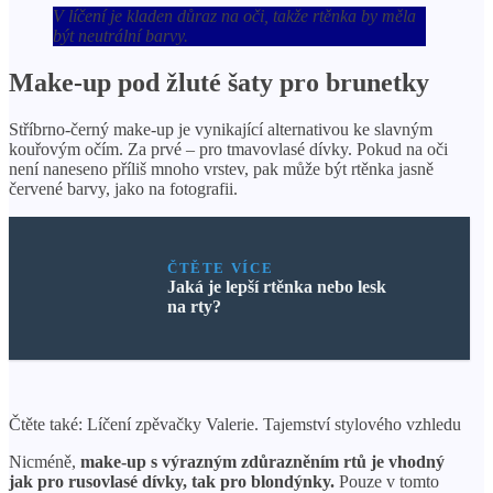
X
V líčení je kladen důraz na oči, takže rtěnka by měla
být neutrální barvy.
Make-up pod žluté šaty pro brunetky
Stříbrno-černý make-up je vynikající alternativou ke slavným
kouřovým očím. Za prvé – pro tmavovlasé dívky. Pokud na oči
není naneseno příliš mnoho vrstev, pak může být rtěnka jasně
červené barvy, jako na fotografii.
ČTĚTE VÍCE
Jaká je lepší rtěnka nebo lesk
na rty?
Čtěte také: Líčení zpěvačky Valerie. Tajemství stylového vzhledu
Nicméně,
make-up s výrazným zdůrazněním rtů je vhodný
jak pro rusovlasé dívky, tak pro blondýnky.
Pouze v tomto