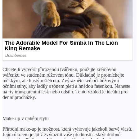
Chcete-li vytvořit přirozenou tvářenku, použijte krémovou
tvářenku ve studeném růžovém tónu. Důkladně je promíchejte
měkkým, ale hustým štětcem. Zvýrazněte své oči béžovými
očními stíny, aby ladily s tónem pleti a hnědou řasenkou. Naneste
na rty transparentní lesk nebo odstín. Tento vzhled je ideální pro
denní procházky.
Make-up v nahém stylu
Přírodní make-up je možnost, která vyhovuje jakékoli barvě vlasů.
Jejím úkolem je totiž zvýraznit vaše přednosti a skrýt drobné