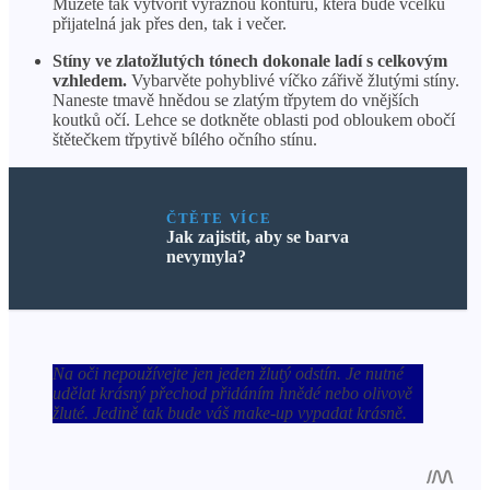
Můžete tak vytvořit výraznou konturu, která bude vcelku
přijatelná jak přes den, tak i večer.
Stíny ve zlatožlutých tónech dokonale ladí s celkovým
vzhledem.
Vybarvěte pohyblivé víčko zářivě žlutými stíny.
Naneste tmavě hnědou se zlatým třpytem do vnějších
koutků očí. Lehce se dotkněte oblasti pod obloukem obočí
štětečkem třpytivě bílého očního stínu.
ČTĚTE VÍCE
Jak zajistit, aby se barva
nevymyla?
Na oči nepoužívejte jen jeden žlutý odstín. Je nutné
udělat krásný přechod přidáním hnědé nebo olivově
žluté. Jedině tak bude váš make-up vypadat krásně.