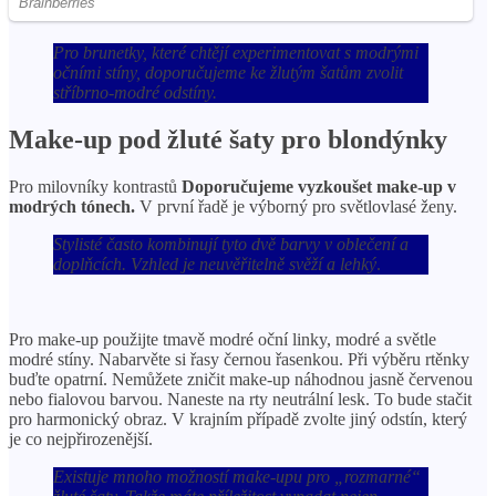
Pro brunetky, které chtějí experimentovat s modrými
očními stíny, doporučujeme ke žlutým šatům zvolit
stříbrno-modré odstíny.
Make-up pod žluté šaty pro blondýnky
Pro milovníky kontrastů
Doporučujeme vyzkoušet make-up v
modrých tónech.
V první řadě je výborný pro světlovlasé ženy.
Stylisté často kombinují tyto dvě barvy v oblečení a
doplňcích. Vzhled je neuvěřitelně svěží a lehký
.
Pro make-up použijte tmavě modré oční linky, modré a světle
modré stíny. Nabarvěte si řasy černou řasenkou. Při výběru rtěnky
buďte opatrní. Nemůžete zničit make-up náhodnou jasně červenou
nebo fialovou barvou. Naneste na rty neutrální lesk. To bude stačit
pro harmonický obraz. V krajním případě zvolte jiný odstín, který
je co nejpřirozenější.
Existuje mnoho možností make-upu pro „rozmarné“