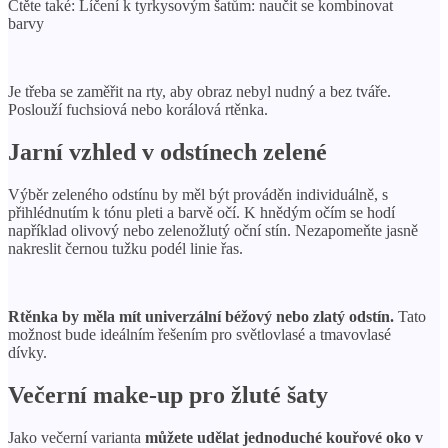
Čtěte také: Líčení k tyrkysovým šatům: naučit se kombinovat
barvy
Je třeba se zaměřit na rty, aby obraz nebyl nudný a bez tváře.
Poslouží fuchsiová nebo korálová rtěnka.
Jarní vzhled v odstínech zelené
Výběr zeleného odstínu by měl být prováděn individuálně, s
přihlédnutím k tónu pleti a barvě očí. K hnědým očím se hodí
například olivový nebo zelenožlutý oční stín. Nezapomeňte jasně
nakreslit černou tužku podél linie řas.
Rtěnka by měla mít univerzální béžový nebo zlatý odstín.
Tato
možnost bude ideálním řešením pro světlovlasé a tmavovlasé
dívky.
Večerní make-up pro žluté šaty
Jako večerní varianta
můžete udělat jednoduché kouřové oko v