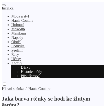
Incel.cz
Móda a styl
Haute Couture
Hubnutí
Make-up
Manikúra
Nápady
Obočí
Pedikúra
Peeling
Řasy
Účesy
Zprávy
Dárky
Historie módy
Příslušenství
Hlavní stránka
/
Haute Couture
Jaká barva rtěnky se hodí ke žlutým
šatům?