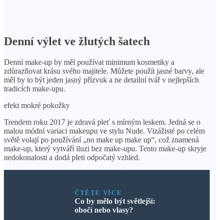
Denní výlet ve žlutých šatech
Denní make-up by měl používat minimum kosmetiky a
zdůrazňovat krásu svého majitele. Můžete použít jasné barvy, ale
měl by to být jeden jasný přízvuk a ne detailní tvář v nejlepších
tradicích make-upu.
efekt mokré pokožky
Trendem roku 2017 je zdravá pleť s mírným leskem. Jedná se o
malou módní variaci makeupu ve stylu Nude. Vizážisté po celém
světě volají po používání „no make up make up“, což znamená
make-up, který vytváří iluzi bez make-upu. Tento make-up skryje
nedokonalosti a dodá pleti odpočatý vzhled.
ČTĚTE VÍCE
Co by mělo být světlejší:
obočí nebo vlasy?