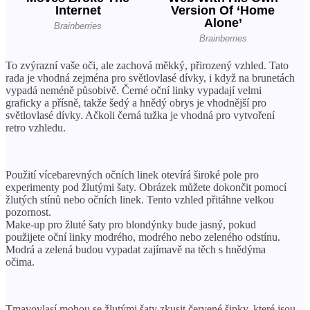
To zvýrazní vaše oči, ale zachová měkký, přirozený vzhled. Tato
rada je vhodná zejména pro světlovlasé dívky, i když na brunetách
vypadá neméně působivě. Černé oční linky vypadají velmi
graficky a přísně, takže šedý a hnědý obrys je vhodnější pro
světlovlasé dívky. Ačkoli černá tužka je vhodná pro vytvoření
retro vzhledu.
Použití vícebarevných očních linek otevírá široké pole pro
experimenty pod žlutými šaty. Obrázek můžete dokončit pomocí
žlutých stínů nebo očních linek. Tento vzhled přitáhne velkou
pozornost.
Make-up pro žluté šaty pro blondýnky bude jasný, pokud
použijete oční linky modrého, modrého nebo zeleného odstínu.
Modrá a zelená budou vypadat zajímavě na těch s hnědýma
očima.
Tmavovlasí mohou se žlutými šaty zkusit červené šipky, které jsou