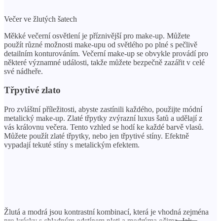
Večer ve žlutých šatech
Měkké večerní osvětlení je příznivější pro make-up. Můžete
použít různé možnosti make-upu od světlého po plné s pečlivě
detailním konturováním. Večerní make-up se obvykle provádí pro
některé významné události, takže můžete bezpečně zazářit v celé
své nádheře.
Třpytivé zlato
Pro zvláštní příležitosti, abyste zastínili každého, použijte módní
metalický make-up. Zlaté třpytky zvýrazní luxus šatů a udělají z
vás královnu večera. Tento vzhled se hodí ke každé barvě vlasů.
Můžete použít zlaté třpytky, nebo jen třpytivé stíny. Efektně
vypadají tekuté stíny s metalickým efektem.
Žlutá a modrá jsou kontrastní kombinací, která je vhodná zejména
pro krásky s chladným odstínem pleti a modrýma očima. Jak