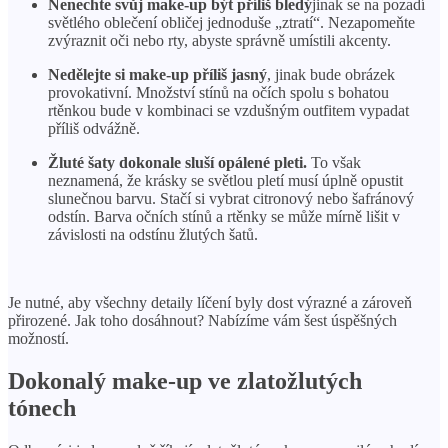
Nenechte svůj make-up být příliš bledý
jinak se na pozadí
světlého oblečení obličej jednoduše „ztratí“. Nezapomeňte
zvýraznit oči nebo rty, abyste správně umístili akcenty.
Nedělejte si make-up příliš jasný
, jinak bude obrázek
provokativní. Množství stínů na očích spolu s bohatou
rtěnkou bude v kombinaci se vzdušným outfitem vypadat
příliš odvážně.
Žluté šaty dokonale sluší opálené pleti.
To však
neznamená, že krásky se světlou pletí musí úplně opustit
slunečnou barvu. Stačí si vybrat citronový nebo šafránový
odstín. Barva očních stínů a rtěnky se může mírně lišit v
závislosti na odstínu žlutých šatů.
Je nutné, aby všechny detaily líčení byly dost výrazné a zároveň
přirozené. Jak toho dosáhnout? Nabízíme vám šest úspěšných
možností.
Dokonalý make-up ve zlatožlutých
tónech