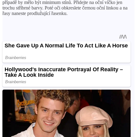
případě by mělo být minimum stínů. Přidejte na oční víčko jen
trochu stříbrné barvy. Poté oči obkreslete černou oční linkou a na
řasy naneste prodlužující řasenku.