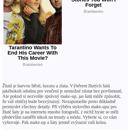
Žlutá je barvou štěstí, luxusu a zlata. Výběrem žlutých šatů
jakéhokoli odstínu pro venčení je nemožné zůstat bez povšimnutí.
Ale pokud si nezvolíte správný make-up, jas šatů může způsobit,
že váš obličej bude bezvýrazný. Nezapomeňte proto důkladně
promyslet všechny detaily. Při výběru stylového make-upu pro
žluté šaty je na internetu mnoho fotografií, z nichž byste se měli
především zaměřit nikoli na trendy a módu. Vyberte si, co vám
vyhovuje. Pak make-up a šaty jemně zvýrazní vaši krásu.