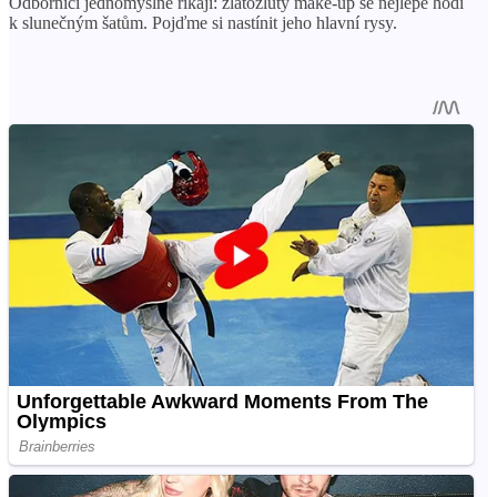
Odborníci jednomyslně říkají: zlatožlutý make-up se nejlépe hodí
k slunečným šatům. Pojďme si nastínit jeho hlavní rysy.