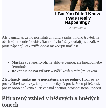
Ale pamatujte, že hojnost zlatých stínů a příliš mnoho třpytek na
očích vám neudělá dobře. Samotné žluté šaty dodají jas a záři. A
příliš nápadný lesk může dodat make-upu umělost.
Maskara
Je lepší zvolit ne uhlově černou, ale hnědou nebo
černohnědou.
Dokonalá barva rtěnky
– svěží korál s mírným leskem.
Zlatohnědý make-up je nejčastější, ale ne jediný.
Hodí se jak
pro světlovlasé dívky, tak pro brunetky. A pro každou příležitost:
pro každodenní vzhled, slavnostní hostinu, promoci nebo koncert.
Přirozený vzhled v béžových a hnědých
tónech