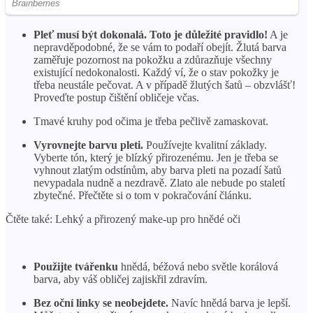
Pleť musí být dokonalá. Toto je důležité pravidlo!
A je
nepravděpodobné, že se vám to podaří obejít. Žlutá barva
zaměřuje pozornost na pokožku a zdůrazňuje všechny
existující nedokonalosti. Každý ví, že o stav pokožky je
třeba neustále pečovat. A v případě žlutých šatů – obzvlášť!
Proveďte postup čištění obličeje včas.
Tmavé kruhy pod očima je třeba pečlivě zamaskovat.
Vyrovnejte barvu pleti.
Používejte kvalitní základy.
Vyberte tón, který je blízký přirozenému. Jen je třeba se
vyhnout zlatým odstínům, aby barva pleti na pozadí šatů
nevypadala nudně a nezdravě. Zlato ale nebude po staletí
zbytečné. Přečtěte si o tom v pokračování článku.
Čtěte také: Lehký a přirozený make-up pro hnědé oči
Použijte tvářenku
hnědá, béžová nebo světle korálová
barva, aby váš obličej zajiskřil zdravím.
Bez oční linky se neobejdete.
Navíc hnědá barva je lepší.