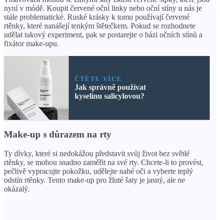
nyní v módě. Koupit červené oční linky nebo oční stíny u nás je
stále problematické. Ruské krásky k tomu používají červené
rtěnky, které nanášejí tenkým štětečkem. Pokud se rozhodnete
udělat takový experiment, pak se postarejte o bázi očních stínů a
fixátor make-upu.
ČTĚTE VÍCE
Jak správně používat
kyselinu salicylovou?
Make-up s důrazem na rty
Ty dívky, které si nedokážou představit svůj život bez světlé
rtěnky, se mohou snadno zaměřit na své rty. Chcete-li to provést,
pečlivě vypracujte pokožku, udělejte nahé oči a vyberte teplý
odstín rtěnky. Tento make-up pro žluté šaty je jasný, ale ne
okázalý.