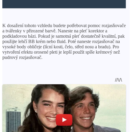
K dosažení tohoto vzhledu budete potřebovat pomoc rozjasňovače
a tvářenky v přirozené barvě. Naneste na pleť korektor a
podkladovou bázi. Pokud je samotná pleť dostatečně kvalitní, pak
použijte lehčí BB krém nebo fluid. Poté naneste rozjasňovač na
vysoké body obličeje (lícní kosti, čelo, střed nosu a bradu). Pro
vytvoření efektu orosené pleti je lepší použít spíše krémový než
pudrový rozjasňovač.