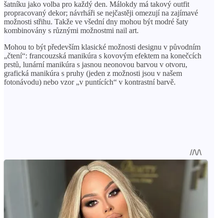
šatníku jako volba pro každý den. Málokdy má takový outfit
propracovaný dekor; návrháři se nejčastěji omezují na zajímavé
možnosti střihu. Takže ve všední dny mohou být modré šaty
kombinovány s různými možnostmi nail art.
Mohou to být především klasické možnosti designu v původním
„čtení“: francouzská manikúra s kovovým efektem na konečcích
prstů, lunární manikúra s jasnou neonovou barvou v otvoru,
grafická manikúra s pruhy (jeden z možnosti jsou v našem
fotonávodu) nebo vzor „v puntících“ v kontrastní barvě.