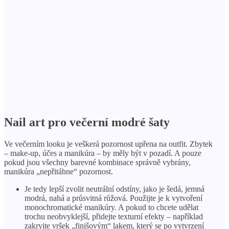
Nail art pro večerní modré šaty
Ve večerním looku je veškerá pozornost upřena na outfit. Zbytek
– make-up, účes a manikúra – by měly být v pozadí. A pouze
pokud jsou všechny barevné kombinace správně vybrány,
manikúra „nepřitáhne“ pozornost.
Je tedy lepší zvolit neutrální odstíny, jako je šedá, jemná
modrá, nahá a průsvitná růžová. Použijte je k vytvoření
monochromatické manikúry. A pokud to chcete udělat
trochu neobvyklejší, přidejte texturní efekty – například
zakryjte vršek „finišovým“ lakem, který se po vytvrzení