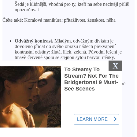
Šedá je klidnější, vhodná pro ty, kteří na sebe nechtějí příliš
upozorňovat.
Čtěte také: Korálová manikúra: přitažlivost, ženskost, něha
Odvážný kontrast.
Mladým, odvážným dívkám je
dovoleno přidat do svého obrazu nádech překvapení –
kontrastní odstíny: žlutá, lilek, zelená. Původní řešení je
tmavě červené spolu se stejnou sytou barvou rtěnky.
X
Ušlechtilost kovů.
Stříbrná barva je dobrá společnost k
modré. Třpytky jsou vhodné v jakékoli podobě: obyčejné
potažení fólií, doplněk k francouzské nebo měsíční
manikúře, vzory na talíři, malé třpytky na horní části
základny, zdobení modrého nebo černého pozadí. Zlaté
třpytky fungují také dobře, zejména v kombinaci s
podobnými doplňky.
Výběr designu: 7 naléhavých otázek