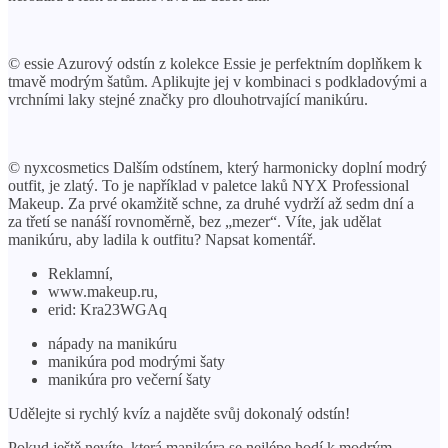
© essie Azurový odstín z kolekce Essie je perfektním doplňkem k
tmavě modrým šatům. Aplikujte jej v kombinaci s podkladovými a
vrchními laky stejné značky pro dlouhotrvající manikúru.
© nyxcosmetics Dalším odstínem, který harmonicky doplní modrý
outfit, je zlatý. To je například v paletce laků NYX Professional
Makeup. Za prvé okamžitě schne, za druhé vydrží až sedm dní a
za třetí se nanáší rovnoměrně, bez „mezer“. Víte, jak udělat
manikúru, aby ladila k outfitu? Napsat komentář.
Reklamní,
www.makeup.ru,
erid: Kra23WGAq
nápady na manikúru
manikúra pod modrými šaty
manikúra pro večerní šaty
Udělejte si rychlý kvíz a najděte svůj dokonalý odstín!
Pokud ještě nevíte, která manikúra se nejlépe hodí k modrým