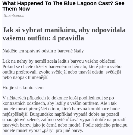
Jak si vybrat manikúru, aby odpovídala
vašemu outfitu: 4 pravidla
Najděte ten správný odstín z barevné škály
Lak na nehty by neměl zcela ladit s barvou vašeho oblečení.
Pokud se chcete držet v barevném schématu, které jste u svého
outfitu preferovali, zvolte světlejší nebo tmavší odstín, světlejší
nebo naopak tlumenější.
Hrajte si s kontrastem
V některých případech je dokonce lepší poohlédnout se po
kontrastních odstínech, aby ladily s vaším outfitem. Ale i tak
budete muset přemýšlet o tom, která barevná kombinace bude
nejúspěšnější. Burgundsko například vypadá dobře na pozadí
smaragdově zelené, zatímco sytě růžová vypadá dobře na pozadí
tmavých barev, jako je černá nebo modrá. Podle stejného principu
budete muset vybrat „páry“ pro jiné barvy.