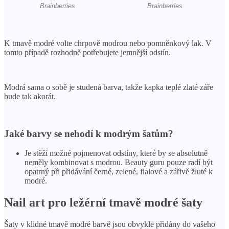
K tmavě modré volte chrpově modrou nebo pomněnkový lak. V
tomto případě rozhodně potřebujete jemnější odstín.
Modrá sama o sobě je studená barva, takže kapka teplé zlaté záře
bude tak akorát.
Jaké barvy se nehodí k modrým šatům?
Je stěží možné pojmenovat odstíny, které by se absolutně
neměly kombinovat s modrou. Beauty guru pouze radí být
opatrný při přidávání černé, zelené, fialové a zářivě žluté k
modré.
Nail art pro ležérní tmavě modré šaty
Šaty v klidné tmavě modré barvě jsou obvykle přidány do vašeho