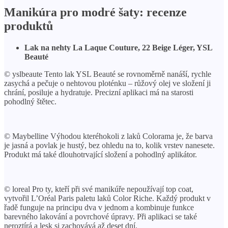
Manikúra pro modré šaty: recenze
produktů
Lak na nehty La Laque Couture, 22 Beige Léger, YSL
Beauté
© yslbeaute Tento lak YSL Beauté se rovnoměrně nanáší, rychle
zasychá a pečuje o nehtovou ploténku – růžový olej ve složení ji
chrání, posiluje a hydratuje. Precizní aplikaci má na starosti
pohodlný štětec.
© Maybelline Výhodou kteréhokoli z laků Colorama je, že barva
je jasná a povlak je hustý, bez ohledu na to, kolik vrstev nanesete.
Produkt má také dlouhotrvající složení a pohodlný aplikátor.
© loreal Pro ty, kteří při své manikúře nepoužívají top coat,
vytvořil L’Oréal Paris paletu laků Color Riche. Každý produkt v
řadě funguje na principu dva v jednom a kombinuje funkce
barevného lakování a povrchové úpravy. Při aplikaci se také
neroztírá a lesk si zachovává až deset dní.