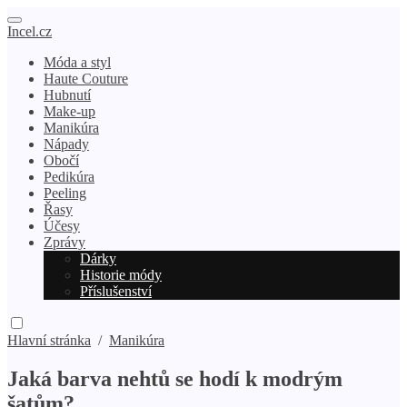
Incel.cz
Móda a styl
Haute Couture
Hubnutí
Make-up
Manikúra
Nápady
Obočí
Pedikúra
Peeling
Řasy
Účesy
Zprávy
Dárky
Historie módy
Příslušenství
Hlavní stránka
/
Manikúra
Jaká barva nehtů se hodí k modrým
šatům?