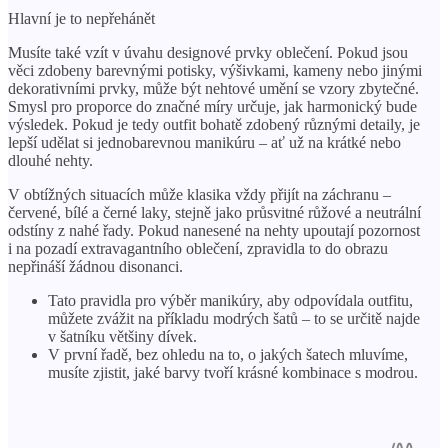
Hlavní je to nepřehánět
Musíte také vzít v úvahu designové prvky oblečení. Pokud jsou
věci zdobeny barevnými potisky, výšivkami, kameny nebo jinými
dekorativními prvky, může být nehtové umění se vzory zbytečné.
Smysl pro proporce do značné míry určuje, jak harmonický bude
výsledek. Pokud je tedy outfit bohatě zdobený různými detaily, je
lepší udělat si jednobarevnou manikúru – ať už na krátké nebo
dlouhé nehty.
V obtížných situacích může klasika vždy přijít na záchranu –
červené, bílé a černé laky, stejně jako průsvitné růžové a neutrální
odstíny z nahé řady. Pokud nanesené na nehty upoutají pozornost
i na pozadí extravagantního oblečení, zpravidla to do obrazu
nepřináší žádnou disonanci.
Tato pravidla pro výběr manikúry, aby odpovídala outfitu,
můžete zvážit na příkladu modrých šatů – to se určitě najde
v šatníku většiny dívek.
V první řadě, bez ohledu na to, o jakých šatech mluvíme,
musíte zjistit, jaké barvy tvoří krásné kombinace s modrou.