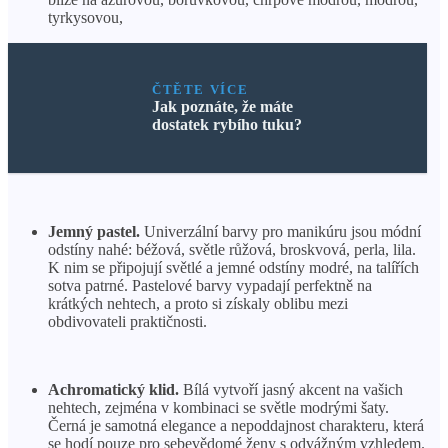
tyrkysovou,
ČTĚTE VÍCE
Jak poznáte, že máte
dostatek rybího tuku?
Jemný pastel.
Univerzální barvy pro manikúru jsou módní
odstíny nahé: béžová, světle růžová, broskvová, perla, lila.
K nim se připojují světlé a jemné odstíny modré, na talířích
sotva patrné. Pastelové barvy vypadají perfektně na
krátkých nehtech, a proto si získaly oblibu mezi
obdivovateli praktičnosti.
Achromatický klid.
Bílá vytvoří jasný akcent na vašich
nehtech, zejména v kombinaci se světle modrými šaty.
Černá je samotná elegance a nepoddajnost charakteru, která
se hodí pouze pro sebevědomé ženy s odvážným vzhledem.