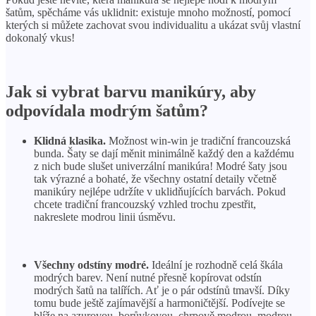
šatům, spěcháme vás uklidnit: existuje mnoho možností, pomocí
kterých si můžete zachovat svou individualitu a ukázat svůj vlastní
dokonalý vkus!
Jak si vybrat barvu manikúry, aby
odpovídala modrým šatům?
Klidná klasika.
Možnost win-win je tradiční francouzská
bunda. Šaty se dají měnit minimálně každý den a každému
z nich bude slušet univerzální manikúra! Modré šaty jsou
tak výrazné a bohaté, že všechny ostatní detaily včetně
manikúry nejlépe udržíte v uklidňujících barvách. Pokud
chcete tradiční francouzský vzhled trochu zpestřit,
nakreslete modrou linii úsměvu.
Všechny odstíny modré.
Ideální je rozhodně celá škála
modrých barev. Není nutné přesně kopírovat odstín
modrých šatů na talířích. Ať je o pár odstínů tmavší. Díky
tomu bude ještě zajímavější a harmoničtější. Podívejte se
blíže na azurovou, borůvkovou, chrpově modrou, modrou,