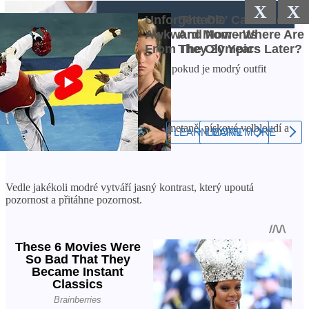
X
X
Na nehty bude vypadat nejvýhodněji, pokud je modrý outfit
skutečně jasný.
Umírněné odstíny modré se hodí ke smetaně, pískové velbloudí a
kávě.
Vedle jakékoli modré vytváří jasný kontrast, který upoutá
pozornost a přitáhne pozornost.