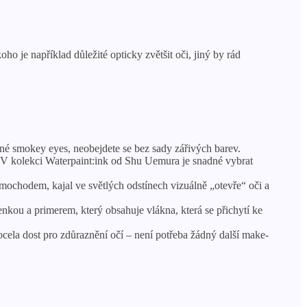
 je například důležité opticky zvětšit oči, jiný by rád
vné smokey eyes, neobejdete se bez sady zářivých barev.
é. V kolekci Waterpaint:ink od Shu Uemura je snadné vybrat
imochodem, kajal ve světlých odstínech vizuálně „otevře“ oči a
nkou a primerem, který obsahuje vlákna, která se přichytí ke
ela dost pro zdůraznění očí – není potřeba žádný další make-