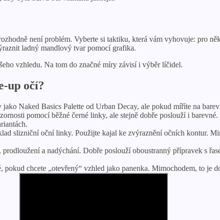
hodně není problém. Vyberte si taktiku, která vám vyhovuje: pro někoho
ýraznit ladný mandlový tvar pomocí grafika.
eho vzhledu. Na tom do značné míry závisí i výběr líčidel.
e-up očí?
ny jako Naked Basics Palette od Urban Decay, ale pokud míříte na bare
zornosti pomocí běžné černé linky, ale stejně dobře poslouží i barevn
riantách.
ad slizniční oční linky. Použijte kajal ke zvýraznění očních kontur. M
 prodloužení a nadýchání. Dobře poslouží oboustranný přípravek s řase
é, pokud chcete „otevřený“ vzhled jako panenka. Mimochodem, to je doc