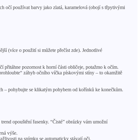
h očí používat barvy jako zlatá, karamelová (obojí s třpytivými
í (více o použití si můžete přečíst zde). Jednotlivé
 přitáhne pozornost k horní části obličeje, potažmo k očím.
, „prohloubte“ záhyb očního víčka pískovými stíny – to okamžitě
tvách – pohybujte se klikatým pohybem od kořínků ke konečkům.
 trend opouštění řasenky. “Čisté” obrázky vám umožní
ená výše.
tažlivosti na snímku se automaticky stávají oči.