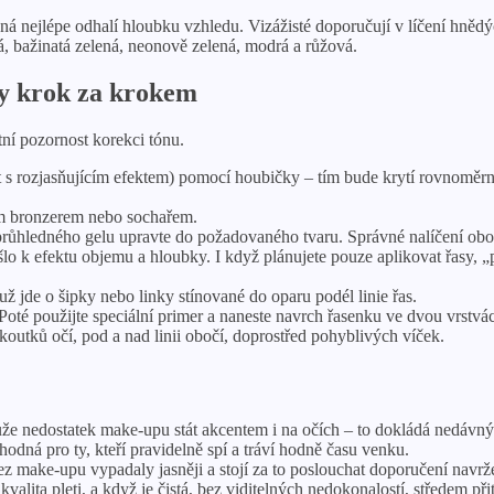
 nejlépe odhalí hloubku vzhledu. Vizážisté doporučují v líčení hnědýc
á, bažinatá zelená, neonově zelená, modrá a růžová.
ny krok za krokem
tní pozornost korekci tónu.
 s rozjasňujícím efektem) pomocí houbičky – tím bude krytí rovnoměrnějš
ým bronzerem nebo sochařem.
průhledného gelu upravte do požadovaného tvaru. Správné nalíčení obočí
 došlo k efektu objemu a hloubky. I když plánujete pouze aplikovat řasy
ž jde o šipky nebo linky stínované do oparu podél linie řas.
. Poté použijte speciální primer a naneste navrch řasenku ve dvou vrs
outků očí, pod a nad linii obočí, doprostřed pohyblivých víček.
že nedostatek make-upu stát akcentem i na očích – to dokládá nedávný
dná pro ty, kteří pravidelně spí a tráví hodně času venku.
ez make-upu vypadaly jasněji a stojí za to poslouchat doporučení navrž
kvalita pleti, a když je čistá, bez viditelných nedokonalostí, středem při