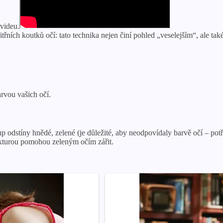
 videu.
ích koutků očí: tato technika nejen činí pohled „veselejším“, ale také
rvou vašich očí.
p odstíny hnědé, zelené (je důležité, aby neodpovídaly barvě očí – potř
texturou pomohou zeleným očím zářit.