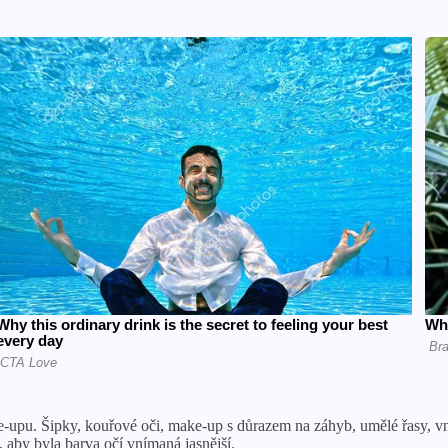
e-upu. Šipky, kouřové oči, make-up s důrazem na záhyb, umělé řasy, vnit
, aby byla barva očí vnímaná jasnější.