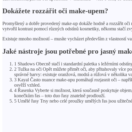
Dokážete rozzářit oči make-upem?
Promyšlený a dobře provedený make-up dokáže hodně a rozzářit oči roz
vytvořil kontrast pomocí různých odstínů kosmetiky, někomu stačí zv
Existuje mnoho možností – musíte vycházet především z vlastností vaš
Jaké nástroje jsou potřebné pro jasný mak
1 Shadows Obecně stačí i standardní paletka s ležérními odstí
2 Tužka na oči Opět můžete přimět oči, aby přitahovaly více po
správné barvy: existuje oranžová, modrá a růžová v několika va
3 Kayal Často nuance make-upu pomáhají rozjasnit oči – napříkl
osvěží vzhled.
4 Řasenka Vyberte si možnost, která současně poskytuje objem,
konečkům řas – toto duo řasy znatelně prodlouží.
5 Umělé řasy Trsy nebo celé proužky umělých řas jsou užitečn