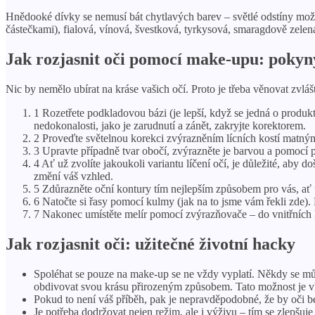
Hnědooké dívky se nemusí bát chytlavých barev – světlé odstíny možná
částečkami), fialová, vínová, švestková, tyrkysová, smaragdově zelen
Jak rozjasnit oči pomocí make-upu: poky
Nic by nemělo ubírat na kráse vašich očí. Proto je třeba věnovat zvláš
1 Rozetřete podkladovou bázi (je lepší, když se jedná o produkt
nedokonalosti, jako je zarudnutí a zánět, zakryjte korektorem.
2 Proveďte světelnou korekci zvýrazněním lícních kostí matn
3 Upravte případně tvar obočí, zvýrazněte je barvou a pomocí 
4 Ať už zvolíte jakoukoli variantu líčení očí, je důležité, aby
změní váš vzhled.
5 Zdůrazněte oční kontury tím nejlepším způsobem pro vás, ať u
6 Natočte si řasy pomocí kulmy (jak na to jsme vám řekli zde)
7 Nakonec umístěte melír pomocí zvýrazňovače – do vnitřních k
Jak rozjasnit oči: užitečné životní hacky
Spoléhat se pouze na make-up se ne vždy vyplatí. Někdy se mů
obdivovat svou krásu přirozeným způsobem. Tato možnost je vho
Pokud to není váš příběh, pak je nepravděpodobné, že by oči b
Je potřeba dodržovat nejen režim, ale i výživu – tím se zlepšuje 