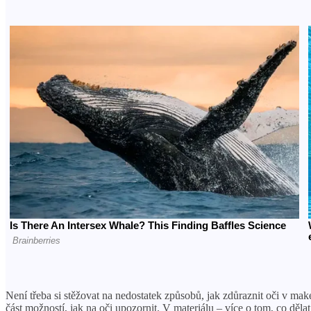
Není třeba si stěžovat na nedostatek způsobů, jak zdůraznit oči v mak
část možností, jak na oči upozornit. V materiálu – více o tom, co dělat