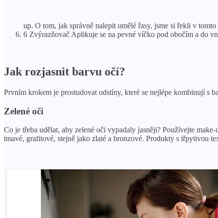
up. O tom, jak správně nalepit umělé řasy, jsme si řekli v tomto
6 Zvýrazňovač Aplikuje se na pevné víčko pod obočím a do vnitřn
Jak rozjasnit barvu očí?
Prvním krokem je prostudovat odstíny, které se nejlépe kombinují s ba
Zelené oči
Co je třeba udělat, aby zelené oči vypadaly jasněji? Používejte make-u
tmavé, grafitové, stejně jako zlaté a bronzové. Produkty s třpytivou 