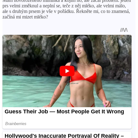
Mám novorozeného miminka a kojím ho, ale začal problém: jeden
prs velmi změknul a neplní se, teče z něj mléko, ale velmi málo,
ale s druhým prsem je vše v pořádku. Řekněte mi, co to znamená,
začíná mi mizet mléko?