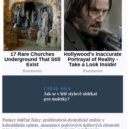
ČTĚTE VÍCE
Jak se v létě stylově oblékat
pro moletky?
Punkce mléčné žlázy: proliferativní-dystrofické změny v
kuboidálním epitelu, akumulace pojivových tkáňových elementů