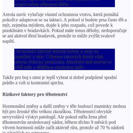
nesprávnému připojení dítěte.
Areola navíc vylučuje vlastní ochrannou vrstvu, která pomáhá
pokožce adaptovat se na laktaci. A pokud si budete prsa často třít a
mýt, zejména mýdlem, dojde k jeho rozpadu, což povede k
prasklinám v bradavkách. Pokud máte tonus dělohy, nedoporučuje
se ani aktivní tření bradavek, protože to může zvýšit svalové
napětí.
Obchodníci aktivně inzerují krémy a oleje na
praskliny a strie. Účinnost takových fondů však
nebyla vědecky prokázána. Množství strií souvisí ve
větší míře s dědičnou elasticitou kůže.
Takže pro boj s nimi je lepší vybrat si dobré podpůrné spodní
prádlo a vzít si kontrastní sprchu.
Rizikové faktory pro těhotenství
Hormonální změny a další změny v těle budoucí maminky mohou
být pro ženské tělo velkou zkouškou. Těhotenství obvykle
nevyvolává výskyt patologií. Ale pokud měla žena před
těhotenstvím nesledovaný nádor, během těchto 9 měsíců pod
vlivem hormonů může začít aktivně růst, protože až 70 % nádorů
je závislých na estrogenu.