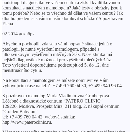
podstoupit diagnostiku ve vašem centru a získat kvalifikovanou
konzultaci s náctiletým mamologem? Jaké testy a obrázky jsou k
tomu potřeba? Nebo se to všechno dá dělat ve vašem centru? Jak
dlouho předem si s vámi musím domluvit schůzku? S pozdravem
Elena.
02 2014 декабря
Abychom pochopili, zda se u vámi popsané situace jedná o
patologii, je nutné vyšetření mamologem, případně s
ultrazvukovým vyšetřením mléčných žláz. Naše klinika má
nejširší diagnostické možnosti pro vyšetření mléčných žláz.
Toto vyšetření doporučujeme podstoupit od 5. do 12. dne
menstruačního cyklu.
Na konzultaci s mamologem se můžete domluvit ve Vám
vyhovujícím čase na tel. č. +7 499 760 04 30, +7 499 940 96 04.
S pozdravem mamolog Maria Vladimirovna Grinbergová.
Léčebné a diagnostické centrum “PATERO CLINIC”
129226, Moskva, Prospekt Mira, 211 bldg. 2, nákupní centrum
“Golden Babylon”
tel: +7 499 760 04 42, webová stránka:
http://www.pateroclinic.ru.