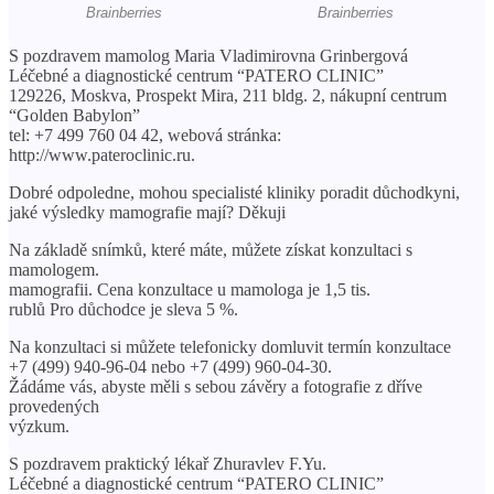
S pozdravem mamolog Maria Vladimirovna Grinbergová
Léčebné a diagnostické centrum “PATERO CLINIC”
129226, Moskva, Prospekt Mira, 211 bldg. 2, nákupní centrum
“Golden Babylon”
tel: +7 499 760 04 42, webová stránka:
http://www.pateroclinic.ru.
Dobré odpoledne, mohou specialisté kliniky poradit důchodkyni,
jaké výsledky mamografie mají? Děkuji
Na základě snímků, které máte, můžete získat konzultaci s
mamologem.
mamografii. Cena konzultace u mamologa je 1,5 tis.
rublů Pro důchodce je sleva 5 %.
Na konzultaci si můžete telefonicky domluvit termín konzultace
+7 (499) 940-96-04 nebo +7 (499) 960-04-30.
Žádáme vás, abyste měli s sebou závěry a fotografie z dříve
provedených
výzkum.
S pozdravem praktický lékař Zhuravlev F.Yu.
Léčebné a diagnostické centrum “PATERO CLINIC”