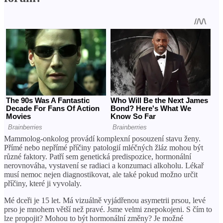
Mammolog-onkolog provádí komplexní posouzení stavu ženy.
Přímé nebo nepřímé příčiny patologií mléčných žláz mohou být
různé faktory. Patří sem genetická predispozice, hormonální
nerovnováha, vystavení se radiaci a konzumaci alkoholu. Lékař
musí nemoc nejen diagnostikovat, ale také pokud možno určit
příčiny, které ji vyvolaly.
Mé dceři je 15 let. Má vizuálně vyjádřenou asymetrii prsou, levé
prso je mnohem větší než pravé. Jsme velmi znepokojeni. S čím to
lze propojit? Mohou to být hormonální změny? Je možné