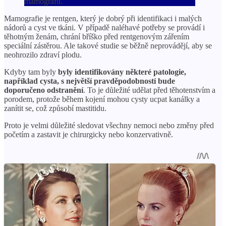
mamografu.
Mamografie je rentgen, který je dobrý při identifikaci i malých
nádorů a cyst ve tkáni. V případě naléhavé potřeby se provádí i
těhotným ženám, chrání bříško před rentgenovým zářením
speciální zástěrou. Ale takové studie se běžně neprovádějí, aby se
neohrozilo zdraví plodu.
Kdyby tam byly
byly identifikovány některé patologie,
například cysta, s největší pravděpodobností bude
doporučeno odstranění
. To je důležité udělat před těhotenstvím a
porodem, protože během kojení mohou cysty ucpat kanálky a
zanítit se, což způsobí mastitidu.
Proto je velmi důležité sledovat všechny nemoci nebo změny před
početím a zastavit je chirurgicky nebo konzervativně.