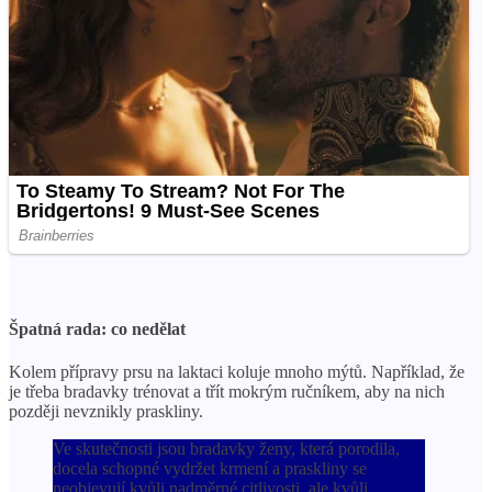
Špatná rada: co nedělat
Kolem přípravy prsu na laktaci koluje mnoho mýtů. Například, že
je třeba bradavky trénovat a třít mokrým ručníkem, aby na nich
později nevznikly praskliny.
Ve skutečnosti jsou bradavky ženy, která porodila,
docela schopné vydržet krmení a praskliny se
neobjevují kvůli nadměrné citlivosti, ale kvůli