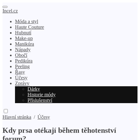
Incel.cz
Móda a styl
Haute Couture
Hubnutí
Make-up
Manikúra
Nápady
Obočí
Pedikúra
Peeling
Řasy
Účesy
Zprávy
Dárky
Historie módy
Příslušenství
Hlavní stránka
/
Účesy
Kdy prsa otékají během těhotenství
forum?