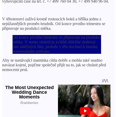
vyhovujícím čase na tel. č. +7 499 760 04 30, +7 499 940 96 04.
V těhotenství zažívá kromě rostoucích boků a bříška jednu z
nejúžasnějších proměn hrudník. Od konce prvního trimestru se
připravuje na produkci mléka.
Od konce prvního trimestru se připravuje na produkci
mléka. V tomto období je zvláště důležité sledovat
stav mléčných žláz, protože v těle dochází k mnoha
hormonálním změnám.
Aby se nastávající maminka cítila dobře a mohla také snadno
navázat kojení, pojďme společně přijít na to, jak se chránit před
nemocemi prsů.