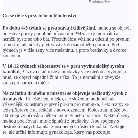
Co se děje s prsy během těhotenství
Po dobu 4-5 týdnů se prsa stávají citlivějšími
, mohou se objevit
bolestivé pocity podobné příznakům PMS. To je normální a
neměli byste se toho bát. Přecitlivělost většinou odezní po prvním
trimestru, ale někdy přetrvává až do samotného porodu. Po 6
týdnech je v těle ženy více melaninu, a proto bradavky a dvorce
ztmavnou.
V 10-12 týdnech těhotenství se v prsu vyvine složitý systém
kanálků
, žlázová tkáň roste a bradavky více otečou a vyboulí, na
hrudi se objeví nápadná žilní síťka. To je normální a obvykle
zmizí po narození dítěte.
Na začátku druhého trimestru se objevuje nažloutlý výtok z
bradavek
. To ještě není mléko, ale složením podobné, ale
výživnější kolostrum je první příkrm pro miminka. Tělo matky se
tedy připravuje na setkání s novorozencem. Kolostrum může být
aktivněji vylučováno během intimity nebo po sprše. Některé ženy
mohou pociťovat i mírné špinění z bradavky. Jsou spojeny s
destrukcí malých kapilár způsobených růstem kanálků. Nebojte
se, ale určitě informujte gynekologa, který vás pozoruje