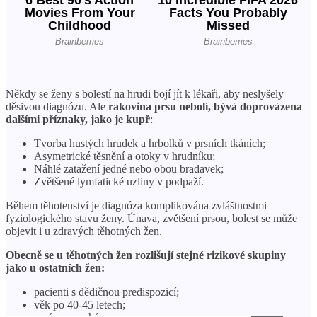
Někdy se ženy s bolestí na hrudi bojí jít k lékaři, aby neslyšely
děsivou diagnózu. Ale
rakovina prsu nebolí, bývá doprovázena
dalšími příznaky, jako je kupř
:
Tvorba hustých hrudek a hrbolků v prsních tkáních;
Asymetrické těsnění a otoky v hrudníku;
Náhlé zatažení jedné nebo obou bradavek;
Zvětšené lymfatické uzliny v podpaží.
Během těhotenství je diagnóza komplikována zvláštnostmi
fyziologického stavu ženy. Únava, zvětšení prsou, bolest se může
objevit i u zdravých těhotných žen.
Obecně se u těhotných žen rozlišují stejné rizikové skupiny
jako u ostatních žen:
pacienti s dědičnou predispozicí;
věk po 40-45 letech;