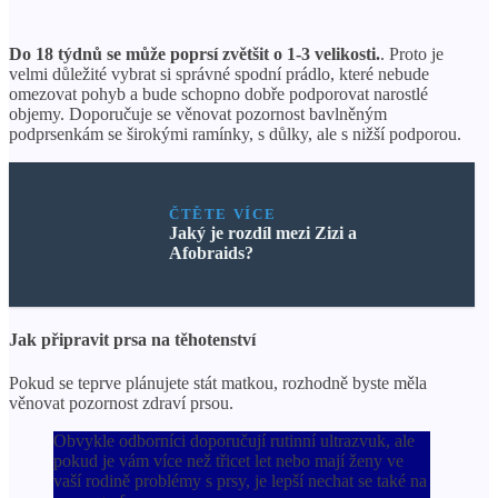
Do 18 týdnů se může poprsí zvětšit o 1-3 velikosti.
. Proto je
velmi důležité vybrat si správné spodní prádlo, které nebude
omezovat pohyb a bude schopno dobře podporovat narostlé
objemy. Doporučuje se věnovat pozornost bavlněným
podprsenkám se širokými ramínky, s důlky, ale s nižší podporou.
ČTĚTE VÍCE
Jaký je rozdíl mezi Zizi a
Afobraids?
Jak připravit prsa na těhotenství
Pokud se teprve plánujete stát matkou, rozhodně byste měla
věnovat pozornost zdraví prsou.
Obvykle odborníci doporučují rutinní ultrazvuk, ale
pokud je vám více než třicet let nebo mají ženy ve
vaší rodině problémy s prsy, je lepší nechat se také na