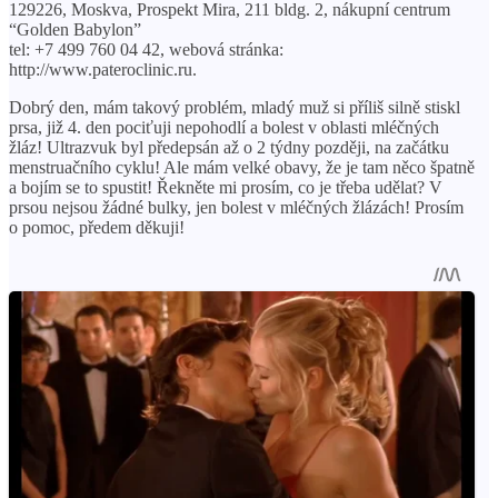
129226, Moskva, Prospekt Mira, 211 bldg. 2, nákupní centrum
“Golden Babylon”
tel: +7 499 760 04 42, webová stránka:
http://www.pateroclinic.ru.
Dobrý den, mám takový problém, mladý muž si příliš silně stiskl
prsa, již 4. den pociťuji nepohodlí a bolest v oblasti mléčných
žláz! Ultrazvuk byl předepsán až o 2 týdny později, na začátku
menstruačního cyklu! Ale mám velké obavy, že je tam něco špatně
a bojím se to spustit! Řekněte mi prosím, co je třeba udělat? V
prsou nejsou žádné bulky, jen bolest v mléčných žlázách! Prosím
o pomoc, předem děkuji!