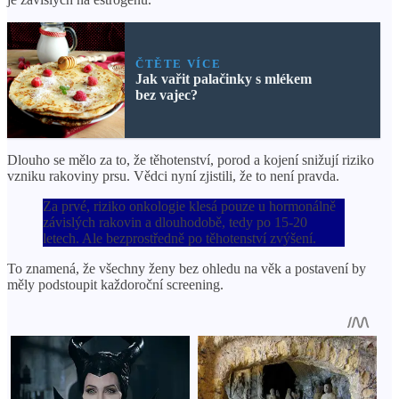
ČTĚTE VÍCE
Jak vařit palačinky s mlékem
bez vajec?
Dlouho se mělo za to, že těhotenství, porod a kojení snižují riziko
vzniku rakoviny prsu. Vědci nyní zjistili, že to není pravda.
Za prvé, riziko onkologie klesá pouze u hormonálně
závislých rakovin a dlouhodobě, tedy po 15-20
letech. Ale bezprostředně po těhotenství zvýšení.
To znamená, že všechny ženy bez ohledu na věk a postavení by
měly podstoupit každoroční screening.