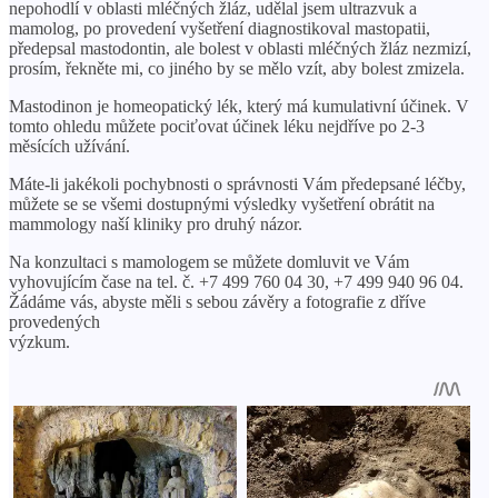
nepohodlí v oblasti mléčných žláz, udělal jsem ultrazvuk a
mamolog, po provedení vyšetření diagnostikoval mastopatii,
předepsal mastodontin, ale bolest v oblasti mléčných žláz nezmizí,
prosím, řekněte mi, co jiného by se mělo vzít, aby bolest zmizela.
Mastodinon je homeopatický lék, který má kumulativní účinek. V
tomto ohledu můžete pociťovat účinek léku nejdříve po 2-3
měsících užívání.
Máte-li jakékoli pochybnosti o správnosti Vám předepsané léčby,
můžete se se všemi dostupnými výsledky vyšetření obrátit na
mammology naší kliniky pro druhý názor.
Na konzultaci s mamologem se můžete domluvit ve Vám
vyhovujícím čase na tel. č. +7 499 760 04 30, +7 499 940 96 04.
Žádáme vás, abyste měli s sebou závěry a fotografie z dříve
provedených
výzkum.