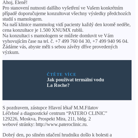
Ahoj, Eleně!
Pro stanovení nutnosti dalšího vyšetření ve Vašem konkrétním
případě doporučujeme konzultovat všechny výsledky předchozích
studií s mamologem.
Na naší klinice mammolog vidí pacienty každý den kromě neděle,
cena konzultace je 1.500 XNUMX rublů.
Na konzultaci s mamologem se můžete domluvit ve Vám
vyhovujícím čase na tel. č. +7 499 760 04 30, +7 499 940 96 04.
Žádáme vás, abyste měli s sebou závěry dříve provedených
výzkum.
ČTĚTE VÍCE
Jak používat termální vodu
La Roche?
S pozdravem, zástupce Hlavní lékař M.M.Filatov
Léčebné a diagnostické centrum “PATERO CLINIC”
129226, Moskva, Prospekt Mira, 211, bldg. 2
webové stránky: http://www.pateroclinic.ru.
Dobrý den, po silném stlačení hrudníku došlo k bolesti a