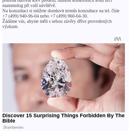
potřeba darovat krev předem, nutnost konkrétních testů určí
mammolog při vaší návštěvě.
Na konzultaci si můžete domluvit termín konzultace na tel. čísle
+7 (499) 940-96-04 nebo +7 (499) 960-04-30.
Žádáme vás, abyste měli s sebou závěry dříve provedených
výzkum.