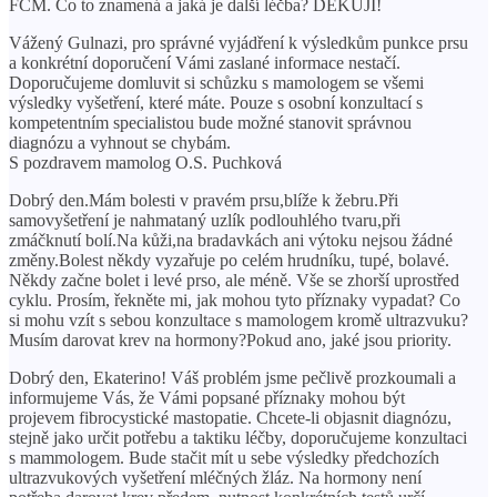
FCM. Co to znamená a jaká je další léčba? DĚKUJI!
Vážený Gulnazi, pro správné vyjádření k výsledkům punkce prsu
a konkrétní doporučení Vámi zaslané informace nestačí.
Doporučujeme domluvit si schůzku s mamologem se všemi
výsledky vyšetření, které máte. Pouze s osobní konzultací s
kompetentním specialistou bude možné stanovit správnou
diagnózu a vyhnout se chybám.
S pozdravem mamolog O.S. Puchková
Dobrý den.Mám bolesti v pravém prsu,blíže k žebru.Při
samovyšetření je nahmataný uzlík podlouhlého tvaru,při
zmáčknutí bolí.Na kůži,na bradavkách ani výtoku nejsou žádné
změny.Bolest někdy vyzařuje po celém hrudníku, tupé, bolavé.
Někdy začne bolet i levé prso, ale méně. Vše se zhorší uprostřed
cyklu. Prosím, řekněte mi, jak mohou tyto příznaky vypadat? Co
si mohu vzít s sebou konzultace s mamologem kromě ultrazvuku?
Musím darovat krev na hormony?Pokud ano, jaké jsou priority.
Dobrý den, Ekaterino! Váš problém jsme pečlivě prozkoumali a
informujeme Vás, že Vámi popsané příznaky mohou být
projevem fibrocystické mastopatie. Chcete-li objasnit diagnózu,
stejně jako určit potřebu a taktiku léčby, doporučujeme konzultaci
s mammologem. Bude stačit mít u sebe výsledky předchozích
ultrazvukových vyšetření mléčných žláz. Na hormony není