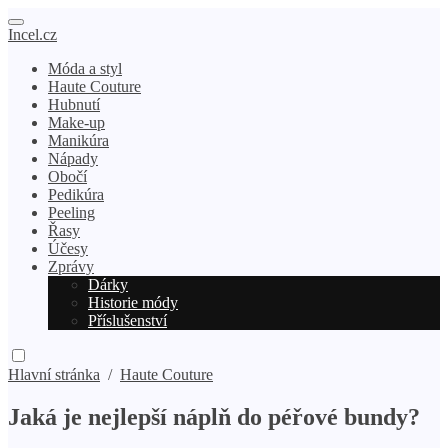
Incel.cz
Móda a styl
Haute Couture
Hubnutí
Make-up
Manikúra
Nápady
Obočí
Pedikúra
Peeling
Řasy
Účesy
Zprávy
Dárky
Historie módy
Příslušenství
Hlavní stránka
/
Haute Couture
Jaká je nejlepší náplň do péřové bundy?