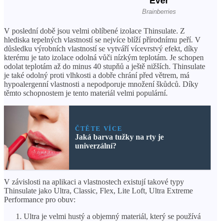
V poslední době jsou velmi oblíbené izolace Thinsulate. Z
hlediska tepelných vlastností se nejvíce blíží přírodnímu peří. V
důsledku výrobních vlastností se vytváří vícevrstvý efekt, díky
kterému je tato izolace odolná vůči nízkým teplotám. Je schopen
odolat teplotám až do minus 40 stupňů a ještě nižších. Thinsulate
je také odolný proti vlhkosti a dobře chrání před větrem, má
hypoalergenní vlastnosti a nepodporuje množení škůdců. Díky
těmto schopnostem je tento materiál velmi populární.
ČTĚTE VÍCE
Jaká barva tužky na rty je
univerzální?
V závislosti na aplikaci a vlastnostech existují takové typy
Thinsulate jako Ultra, Classic, Flex, Lite Loft, Ultra Extreme
Performance pro obuv:
Ultra je velmi hustý a objemný materiál, který se používá