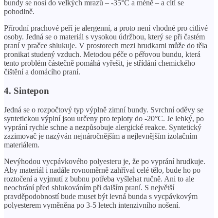
bundy se nosí do velkých mrazů – -35°C a méně – a cítí se
pohodlně.
Přírodní prachové peří je alergenní, a proto není vhodné pro citlivé
osoby. Jedná se o materiál s vysokou údržbou, který se při častém
praní v pračce shlukuje. V prostorech mezi hrudkami může do těla
pronikat studený vzduch. Metodou péče o péřovou bundu, která
tento problém částečně pomáhá vyřešit, je střídání chemického
čištění a domácího praní.
4. Sintepon
Jedná se o rozpočtový typ výplně zimní bundy. Svrchní oděvy se
syntetickou výplní jsou určeny pro teploty do -20°C. Je lehký, po
vyprání rychle schne a nezpůsobuje alergické reakce. Syntetický
zazimovač je nazýván nejnáročnějším a nejlevnějším izolačním
materiálem.
Nevýhodou vycpávkového polyesteru je, že po vyprání hrudkuje.
Aby materiál i nadále rovnoměrně zahříval celé tělo, bude ho po
roztočení a vyjmutí z bubnu potřeba vyšlehat ručně. Ani to ale
neochrání před shlukováním při dalším praní. S největší
pravděpodobností bude muset být levná bunda s vycpávkovým
polyesterem vyměněna po 3-5 letech intenzivního nošení.