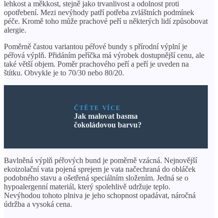
lehkost a měkkost, stejně jako trvanlivost a odolnost proti
opotřebení. Mezi nevýhody patří potřeba zvláštních podmínek
péče. Kromě toho může prachové peří u některých lidí způsobovat
alergie.
Poměrně častou variantou péřové bundy s přírodní výplní je
péřová výplň. Přidáním peříčka má výrobek dostupnější cenu, ale
také větší objem. Poměr prachového peří a peří je uveden na
štítku. Obvykle je to 70/30 nebo 80/20.
ČTĚTE VÍCE
Jak malovat basma
čokoládovou barvu?
Bavlněná výplň péřových bund je poměrně vzácná. Nejnovější
ekoizolační vata pojená sprejem je vata načechraná do obláček
podobného stavu a ošetřená speciálním složením. Jedná se o
hypoalergenní materiál, který spolehlivě udržuje teplo.
Nevýhodou tohoto plniva je jeho schopnost opadávat, náročná
údržba a vysoká cena.