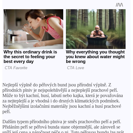
Nejlepší výplně do péřových bund jsou přírodní výplně. Z
přírodních plniv je nejspolehlivější a nejteplejší prachové peří.
Může to být kachní, husí, labutí nebo kajka, která je považována
za nejteplejší a je vhodná i do drsných klimatických podmínek.
Nejběžnějšími izolačními materiály jsou kachní a husí prachové
peří.
Dalším typem přírodního plniva je směs prachového peří a peří.
Přidáním peří se péřová bunda stane objemnější, ale zároveň se
sníží její cena a náročnost péče o ni. Tuto péřovou bundu lze prát