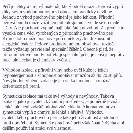
Peří je lehký a hřejivý materiál, který odolá mrazu. Péřová výplň
díky svým vodoodpudivým vlastnostem prakticky nevlhne.
Jednou z výhod prachového plnění je jeho lehkost. Přírodní
péřová bunda může vážit jen půl kilogramu a vejde se do malé
tašky. Ale prachové výplně mají také řadu nevýhod. Za prvé je to
vysoká cena věcí vyrobených z přírodního prachového peří.
Kromě toho může prachové peří u některých lidí způsobit
alergické reakce. Péřové produkty mohou obsahovat roztoče,
takže vyžadují pravidelné speciální čištění. Obecně platí, že
přírodní péřové bundy potřebují speciální péči, je lepší je neprát v
ruce, ale nechat je chemicky vyčistit.
Výhodou izolací z přírodní vlny nebo ovčí kůže je jejich
hypoalergennost a schopnost odolávat mrazům až do 20 stupňů.
Nevýhodou vlněné izolace je její velká hmotnost a možná
deformace při praní.
Syntetická izolace má také své výhody a nevýhody. Taková
izolace, jako je syntetický zimní prostředek, je poměrně levná a
lehká, ale není zvláště odolná vůči chladu. Alternativní nová
syntetická výplň z chmýří je lehká a hřejivá. Výhodou
syntetického prachového peří je také jeho životnost a odolnost
proti opotřebení. Syntetické prachové peří však špatně dýchá a při
delším používání ztrácí své vlastnosti.