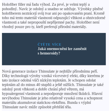
Holofiber filler má řadu výhod. Za prvé, je velmi teplý a
pohodlný. Navíc je odolný a snadno se udržuje. Výrobky plněné
holofiberem neztrácejí svůj tvar ani po opakovaném praní. Kromě
toho má tento materiál vlastnosti odpuzující vlhkost a ohnivzdorné
vlastnosti a také nepropouští nepříjemné pachy. Holofiber není
vhodný pouze pro ty, kteří preferují přírodní materiály.
ČTĚTE VÍCE
Jaká onemocnění lze zaměnit
s hemoroidy?
Nová generace izolace Thinsulate je nejblíže přírodnímu peří.
Díky technologii výroby vzniká vícevrstvý efekt, díky kterému je
tato izolace odolná vůči nízkým teplotám. Je schopen odolat
teplotám až do minus 40 stupňů a ještě nižších. Thinsulate je také
odolný proti vlhkosti a dobře chrání před větrem, má
hypoalergenní vlastnosti a nepodporuje množení škůdců. Hlavní
nevýhodou Thinsulate je jeho relativně vysoká cena a schopnost
materiálu akumulovat statickou elektřinu. Bunda s výplní
Thinsulate navíc může způsobit přehřátí těla.