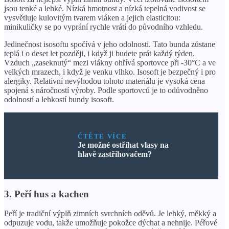
jsou tenké a lehké. Nízká hmotnost a nízká tepelná vodivost se
vysvětluje kulovitým tvarem vláken a jejich elasticitou:
minikuličky se po vyprání rychle vrátí do původního vzhledu.
Jedinečnost isosoftu spočívá v jeho odolnosti. Tato bunda zůstane
teplá i o deset let později, i když ji budete prát každý týden.
Vzduch „zaseknutý“ mezi vlákny ohřívá sportovce při -30°C a ve
velkých mrazech, i když je venku vlhko. Isosoft je bezpečný i pro
alergiky. Relativní nevýhodou tohoto materiálu je vysoká cena
spojená s náročností výroby. Podle sportovců je to odůvodněno
odolností a lehkostí bundy isosoft.
ČTĚTE VÍCE
Je možné ostříhat vlasy na
hlavě zastřihovačem?
3. Peří hus a kachen
Peří je tradiční výplň zimních svrchních oděvů. Je lehký, měkký a
odpuzuje vodu, takže umožňuje pokožce dýchat a nehnije. Péřové