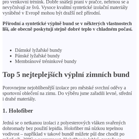
pro venkovní trénink. Dobře snášejí praní v pračce, nehrnou se a
nevyčnívají ze švů. Vysoce kvalitní syntetické izolační materiály
vyráběné v Evropě mohou být dražší než přírodní.
Přírodní a syntetické výplně bund se v některých vlastnostech
liší, ale obecně poskytují stejně dobré teplo v chladném počasí.
Dámské lyžařské bundy
Pánské lyžařské bundy
Membránové tréninkové bundy
Top 5 nejteplejších výplní zimních bund
Porovnejme nejoblíbenější izolace pro městské svrchní oděvy a
sportovní oblečení na zimu. Do výběru jsme zařadili levné, střední
i drahé materiály.
1. Holofiber
Jedná se o netkanou izolaci z polyesterových vláken svařených
dohromady bez použití lepidla. Holofiber má nízkou tepelnou
vodivost – například v takové bundě můžete půl dne chodit po