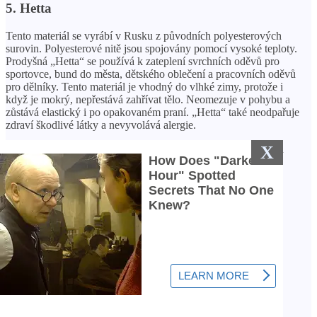
5. Hetta
Tento materiál se vyrábí v Rusku z původních polyesterových
surovin. Polyesterové nitě jsou spojovány pomocí vysoké teploty.
Prodyšná „Hetta“ se používá k zateplení svrchních oděvů pro
sportovce, bund do města, dětského oblečení a pracovních oděvů
pro dělníky. Tento materiál je vhodný do vlhké zimy, protože i
když je mokrý, nepřestává zahřívat tělo. Neomezuje v pohybu a
zůstává elastický i po opakovaném praní. „Hetta“ také neodpařuje
zdraví škodlivé látky a nevyvolává alergie.
X
Výroba Hetta se nachází v Rusku. Proto jsou bundy s takovou
výplní levnější než analogy izolované dováženým isosoftem.