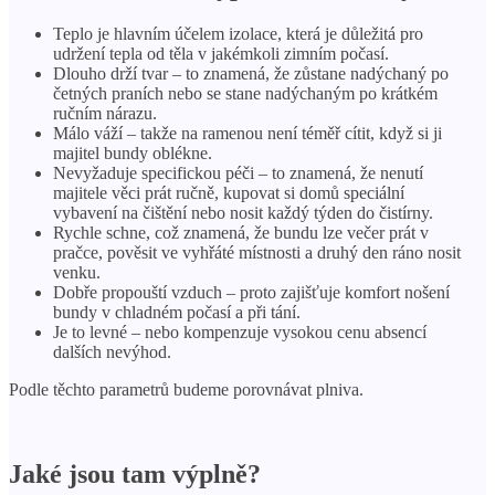
Teplo je hlavním účelem izolace, která je důležitá pro
udržení tepla od těla v jakémkoli zimním počasí.
Dlouho drží tvar – to znamená, že zůstane nadýchaný po
četných praních nebo se stane nadýchaným po krátkém
ručním nárazu.
Málo váží – takže na ramenou není téměř cítit, když si ji
majitel bundy oblékne.
Nevyžaduje specifickou péči – to znamená, že nenutí
majitele věci prát ručně, kupovat si domů speciální
vybavení na čištění nebo nosit každý týden do čistírny.
Rychle schne, což znamená, že bundu lze večer prát v
pračce, pověsit ve vyhřáté místnosti a druhý den ráno nosit
venku.
Dobře propouští vzduch – proto zajišťuje komfort nošení
bundy v chladném počasí a při tání.
Je to levné – nebo kompenzuje vysokou cenu absencí
dalších nevýhod.
Podle těchto parametrů budeme porovnávat plniva.
Jaké jsou tam výplně?