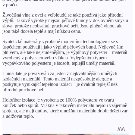
v pračce
Živočišná vlna z ovcí a velbloudů se také používá jako přírodní
výplň. Takové výrobky nejsou péřové bundy v doslovném smyslu
slova, protože neobsahují prachové peří. Jsou plněné vlnou, ale
jsou také docela teplé a mají nízkou cenu.
Syntetické materiály vyrobené moderními technologiemi se s
úspěchem používají i jako výplně péřových bund. Nejlevnějším
plnivem, ale také nejstudenějším, je výplňový polyester – materiál
vyrobený z polyesterového vlákna. Vylepšeným typem
vycpávkového polyesteru je isosoft, teplejší umělý materiál.
Thinsulate je považován za jeden z nejkvalitnějších umělých
izolačních materiálů. Tento materiál nezpůsobuje alergie a
poskytuje vynikající tepelnou izolaci – je dvakrát teplejší než
přírodní prachové peří.
Holofiber izolace je vyrobena ze 100% polyesteru ve tvaru
kuliček nebo spirál. Vlákna v takovém materiálu nejsou vzájemně
spojena, ale mají dutiny, které umožňují materiálu dobře držet tvar
a udržovat teplo.