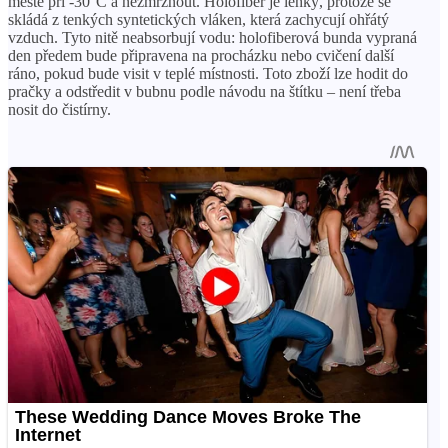
městě při -30°C a nezmrznout. Holofiber je lehký, protože se
skládá z tenkých syntetických vláken, která zachycují ohřátý
vzduch. Tyto nitě neabsorbují vodu: holofiberová bunda vypraná
den předem bude připravena na procházku nebo cvičení další
ráno, pokud bude visit v teplé místnosti. Toto zboží lze hodit do
pračky a odstředit v bubnu podle návodu na štítku – není třeba
nosit do čistírny.