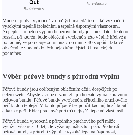
Moderní plniva vyrobená z umělých materiálů se také vyznačují
vysokými tepelně izolačními a tepelně úspornými vlastnostmi.
Nejteplejší umělou výplní do péřové bundy je Thinsulate. Teplotní
rozsah, při kterém bude oblečení vyrobené z této výplně hřejivé a
pohodlné, se pohybuje od minus 7 do minus 40 stupňů. Takové
oblečení je vhodné do těch nejextrémnějších klimatických
podmínek.
Výběr péřové bundy s přírodní výplní
Péřové bundy jsou oblíbeným oblečením dětí i dospělých po
celém světě. Abyste v zimě nezamrzli, je důležité vybrat správnou
péřovou bundu. Péřové bundy vyrobené z přírodního prachového
peří budou teplejší. V tomto případě lze použít kachní, husí, labutí
a kajské peří. Eider prachové peří má nejvyšší tepelné vlastnosti.
Péřová bunda vyrobená z přírodního prachového peří může
vydržet více než 10 let, ale vyžaduje náležitou péči. Předností
péřové bundy s přírodní výplní je vysoká tepelná úspornost,