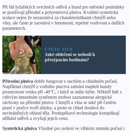
Při šití lyžařských svrchních oděvů a bund pro městské podmínky
se používají přírodní a polyesterová plniva. Kvalitní syntetická
izolace nejen že nezaostává za charakteristikami chmýří nebo
vlny, ale často je zaostává v hmotnosti, tepelné vodivosti a dalších
parametrech.
ČTĚTE VÍCE
Jaké oblečení se nehodí k
přesýpacím hodinám?
Přírodní plniva
dobře fungovat v suchém a chladném počasí.
Například chmýří z vodního ptactva zabrání majiteli bundy
promrznout venku při -40°C, i když se málo hýbe. Někteří lidé s
citlivým imunitním systémem mohou zaznamenat alergické
záchvaty na přírodní plnivo. Chmýří a vlna se také při častém
praní v pračce tvoří shluky, a proto se chlad dostává do
nechráněných oblastí těla. Protispékavé technologie komplikují
stříhání oděvů a zvyšují jejich cenu.
Syntetická plniva
Vhodné pro nošení ve vlhkém zimním počasí i