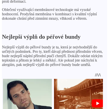
proti deformaci.
Oblečení využívající membránové technologie má vysoké
hodnocení. Prodyšná membrána v kombinaci s kvalitní výplní
dokonale chrání před zimními mrazy, vlhkostí a větrem.
Nejlepší výplň do péřové bundy
Nejlepší výplň do péřové bundy je ta, která je nejvhodnější do
určitých podmínek. Pro ty, kteří dávají přednost přírodním věcem,
bude nejlepší náplní přírodní ptačí chmýří. Dokáže odolat nízkým
teplotám a přitom je lehký a měkký. Ale pokud jste náchylní k
alergiím, pak nejlepší výplň do péřové bundy bude umělá.