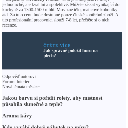
jednoduché, ale kvalitní a spolehlivé. Můžete získat vynikající do
kuchyně za 1300-1500 rublů. Mosazné tělo, maticové kohoutky
atd. Za tuto cenu bude dostupné pouze čínské spotřební zboží. A
tito profesionální pracovníci slouží 7-8 let, přečtěte si o nich
recenze.
ČTĚTE VÍCE
Jak správně položit husu na
plech?
Odpověď autorovi
Fórum: Interiér
Nová témata měsíce:
Jakou barvu si pořídit rolety, aby místnost
působila slunečně a teple?
Aroma kávy
Kdo vyrábí dobrý nábytek na míru?