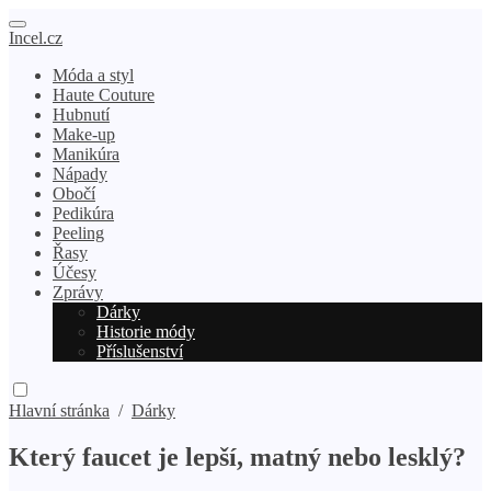
Incel.cz
Móda a styl
Haute Couture
Hubnutí
Make-up
Manikúra
Nápady
Obočí
Pedikúra
Peeling
Řasy
Účesy
Zprávy
Dárky
Historie módy
Příslušenství
Hlavní stránka
/
Dárky
Který faucet je lepší, matný nebo lesklý?