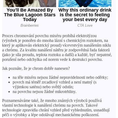
Proces chromování povrchu mixéru probíhá elektrolýzou
(výrobek je ponořen do mnoha lázní s chemickým roztokem, na
který je aplikován elektrický proud) vícevrstvým nanášením niklu
a chrómu. Za kvalitu nanášení nátěru je zodpovědná řada faktorů
(jako je síla proudu, teplota roztoku a další) a každé, byť nepatrné,
porušení nebo odchylka od norem vede k destrukci povrchu.
Jak poznáte, že je chrom dobře nanesen?
na těle mixéru nejsou žádné nepravidelnosti nebo oděrky;
povrch má téměř zrcadlový vzhled a není matný (s
výjimkou saténu) nebo světlý odstín;
na povrchu nejsou žádné mikrotrhliny.
Poznamenáváme také, že mnoho známých výrobců používá
vlastní technologie k nanášení chrómu na povrch. Takové
technologie zpravidla chrání vzhled před vyblednutím, usnadňují
péči o výrobky a lépe odolávají mechanickému poškození.