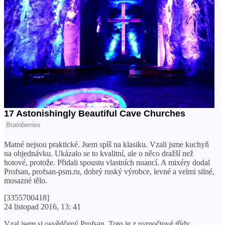
Matné nejsou praktické. Jsem spíš na klasiku. Vzali jsme kuchyň
na objednávku. Ukázalo se to kvalitní, ale o něco dražší než
hotové, protože. Přidali spoustu vlastních nuancí. A mixéry dodal
Profsan, profsan-psm.ru, dobrý ruský výrobce, levné a velmi silné,
mosazné tělo.
[3355700418]
24 listopad 2016, 13: 41
Vzal jsem si osvědčený Profsan. Toto je z rozpočtové třídy,