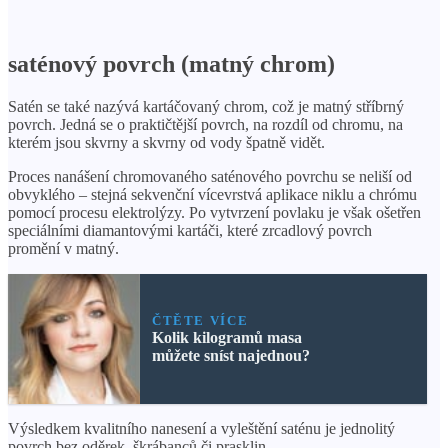
saténový povrch (matný chrom)
Satén se také nazývá kartáčovaný chrom, což je matný stříbrný
povrch. Jedná se o praktičtější povrch, na rozdíl od chromu, na
kterém jsou skvrny a skvrny od vody špatně vidět.
Proces nanášení chromovaného saténového povrchu se neliší od
obvyklého – stejná sekvenční vícevrstvá aplikace niklu a chrómu
pomocí procesu elektrolýzy. Po vytvrzení povlaku je však ošetřen
speciálními diamantovými kartáči, které zrcadlový povrch
promění v matný.
ČTĚTE VÍCE
Kolik kilogramů masa
můžete sníst najednou?
Výsledkem kvalitního nanesení a vyleštění saténu je jednolitý
povrch bez oděrek, škrábanců či prasklin.