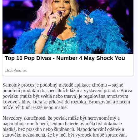
Samotný proces je podobný metodě aplikace chrómu – stejné
ponoření produktu do speciálních lázní a vystavení proudu. Barva
povlaku (může být světlá nebo tmavá) je regulována množstvím
kovové slitiny, která se přidává do roztoku. Bronzování a zlacení
může být buď lesklé nebo matné.
Navzdory skutečnosti, že povlak může být nerovnoměrný a
napodobuje opotřebení, textura baterie by měla být dokonale
hladká, bez prasklin nebo škrábanců. Napodobování oděrek a
starověku neznamená, že by měl být výrobek hrubě zpracován.