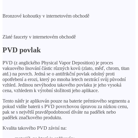
Bronzové kohoutky v internetovém obchodě
Zlaté faucety v internetovém obchodě
PVD povlak
PVD (z anglického Physical Vapor Deposition) je proces
vakuového lisování částic různých kovů (zlato, měď, chrom, titan
atd.) na povrch. Jedná se o antifrikční povlak odolný proti
opotřebení a erozi, který po mnoha letech neztrácí svůj původní
vzhled. Jedinou nevýhodou takového povlaku je jeho vysoká
cena, vzhledem k výrobní složitosti jeho aplikace.
Tento nátěr je aplikován pouze na baterie prémiového segmentu a
pokud vidíte baterii s PVD povrchovou úpravou za nízkou cenu,
pak se s největší pravděpodobností díváte na padělek nebo
padělek značkového produktu.
Kvalita takového PVD závisí na: