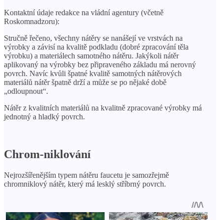
Kontaktní údaje redakce na vládní agentury (včetně
Roskomnadzoru):
Stručně řečeno, všechny nátěry se nanášejí ve vrstvách na
výrobky a závisí na kvalitě podkladu (dobré zpracování těla
výrobku) a materiálech samotného nátěru. Jakýkoli nátěr
aplikovaný na výrobky bez připraveného základu má nerovný
povrch. Navíc kvůli špatné kvalitě samotných nátěrových
materiálů nátěr špatně drží a může se po nějaké době
„odloupnout“.
Nátěr z kvalitních materiálů na kvalitně zpracované výrobky má
jednotný a hladký povrch.
Chrom-niklování
Nejrozšířenějším typem nátěru faucetu je samozřejmě
chromniklový nátěr, který má lesklý stříbrný povrch.