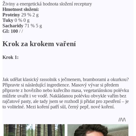
Živiny a energetická hodnota složení receptury
Hmotnost složení:
Proteiny
29 % 2 g
Tuky
0 % 0 g
Sacharidy
71 % 5 g
GI:
100
/
/
Krok za krokem vaření
Krok 1:
Jak udělat klasický rassolnik s ječmenem, bramborami a okurkou?
Připravte si následující ingredience. Masový vývar si předem
připravte z hovězího nebo kuřecího masa, vegetariánskou polévku
můžete uvařit i ve vodě. Nakládanou polévku obvykle vařím bez
rajčatové pasty, ale tady jsem se rozhodl ji přidat pro zpestření – je
to volitelné. Mezi koření patří sůl, černý pepř, nové koření.