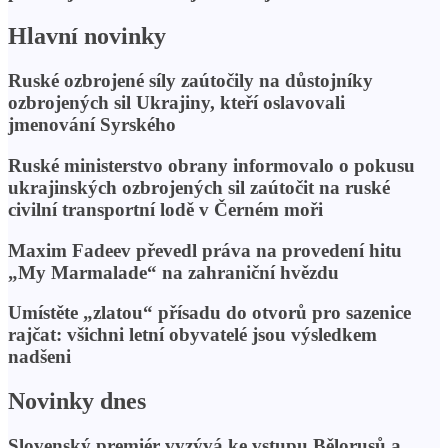
Hlavní novinky
Ruské ozbrojené síly zaútočily na důstojníky
ozbrojených sil Ukrajiny, kteří oslavovali
jmenování Syrského
Ruské ministerstvo obrany informovalo o pokusu
ukrajinských ozbrojených sil zaútočit na ruské
civilní transportní lodě v Černém moři
Maxim Fadeev převedl práva na provedení hitu
„My Marmalade“ na zahraniční hvězdu
Umístěte „zlatou“ přísadu do otvorů pro sazenice
rajčat: všichni letní obyvatelé jsou výsledkem
nadšeni
Novinky dnes
Slovenský premiér vyzývá ke vstupu Bělorusů a