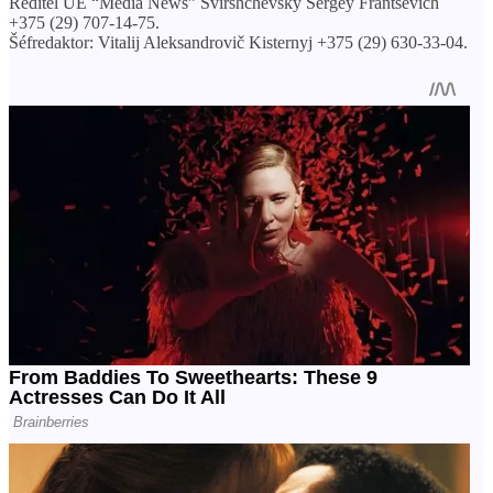
Ředitel UE “Media News” Svirshchevsky Sergey Frantsevich
+375 (29) 707-14-75.
Šéfredaktor: Vitalij Aleksandrovič Kisternyj +375 (29) 630-33-04.