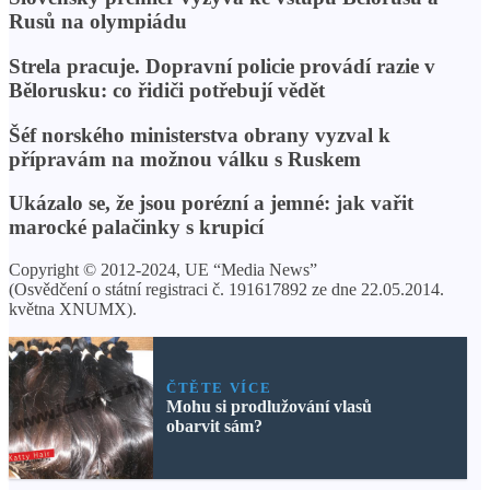
Rusů na olympiádu
Strela pracuje. Dopravní policie provádí razie v
Bělorusku: co řidiči potřebují vědět
Šéf norského ministerstva obrany vyzval k
přípravám na možnou válku s Ruskem
Ukázalo se, že jsou porézní a jemné: jak vařit
marocké palačinky s krupicí
Copyright © 2012-2024, UE “Media News”
(Osvědčení o státní registraci č. 191617892 ze dne 22.05.2014.
května XNUMX).
ČTĚTE VÍCE
Mohu si prodlužování vlasů
obarvit sám?