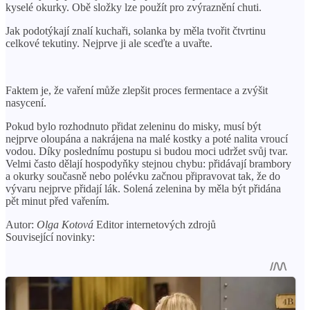
kyselé okurky. Obě složky lze použít pro zvýraznění chuti.
Jak podotýkají znalí kuchaři, solanka by měla tvořit čtvrtinu
celkové tekutiny. Nejprve ji ale sceďte a uvařte.
Faktem je, že vaření může zlepšit proces fermentace a zvýšit
nasycení.
Pokud bylo rozhodnuto přidat zeleninu do misky, musí být
nejprve oloupána a nakrájena na malé kostky a poté nalita vroucí
vodou. Díky poslednímu postupu si budou moci udržet svůj tvar.
Velmi často dělají hospodyňky stejnou chybu: přidávají brambory
a okurky současně nebo polévku začnou připravovat tak, že do
vývaru nejprve přidají lák. Solená zelenina by měla být přidána
pět minut před vařením.
Autor:
Olga Kotová
Editor internetových zdrojů
Související novinky: