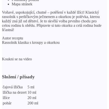
Mapa stránek
Voňavé, uspokojující, chutné – potěšení v každé lžíci! Klasický
rassolnik s perličkovým ječmenem a okurkou je polévka, kterou
každý zná již od dětství. Je to skvělá volba prvního chodu pro
celou rodinu k obědu. Připravte si tuto okurku a celá rodina bude
šťastná!
Autor receptu
Rassolnik klasika s kroupy a okurkou
Koukni se na video
Složení / přísady
čajová lžička
5 ml
lžička na dezert
10 ml
lžíce
20 ml
pohár
200 ml