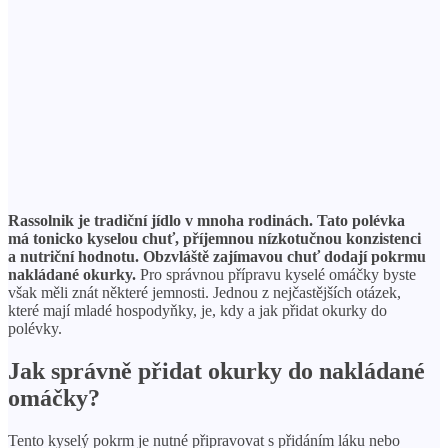
Rassolnik je tradiční jídlo v mnoha rodinách.
Tato polévka
má tonicko kyselou chuť, příjemnou nízkotučnou konzistenci
a nutriční hodnotu. Obzvláště zajímavou chuť dodají pokrmu
nakládané okurky.
Pro správnou přípravu kyselé omáčky byste
však měli znát některé jemnosti. Jednou z nejčastějších otázek,
které mají mladé hospodyňky, je, kdy a jak přidat okurky do
polévky.
Jak správně přidat okurky do nakládané
omáčky?
Tento kyselý pokrm je nutné připravovat s přidáním láku nebo