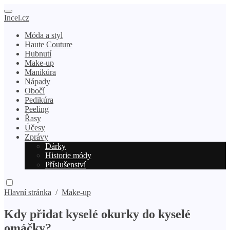
Incel.cz
Móda a styl
Haute Couture
Hubnutí
Make-up
Manikúra
Nápady
Obočí
Pedikúra
Peeling
Řasy
Účesy
Zprávy
Dárky
Historie módy
Příslušenství
Hlavní stránka
/
Make-up
Kdy přidat kyselé okurky do kyselé
omáčky?