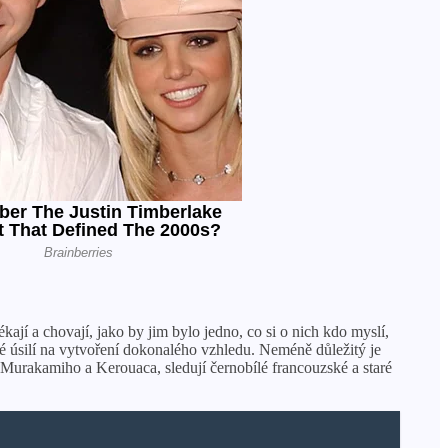
kají a chovají, jako by jim bylo jedno, co si o nich kdo myslí,
elké úsilí na vytvoření dokonalého vzhledu. Neméně důležitý je
a, Murakamiho a Kerouaca, sledují černobílé francouzské a staré