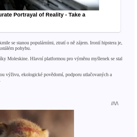
le se stanou populárními, ztratí o ně zájem. Ironií hipstera je,
eustálém pohybu.
níky Moleskine. Hlavní platformou pro výměnu myšlenek se stal
ickou výživu, ekologické povědomí, podporu utlačovaných a
.