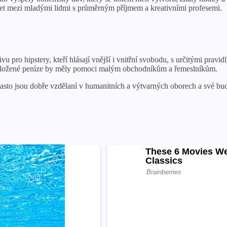
let mezi mladými lidmi s průměrným příjmem a kreativními profesemi.
u pro hipstery, kteří hlásají vnější i vnitřní svobodu, s určitými pravidl
naložené peníze by měly pomoci malým obchodníkům a řemeslníkům.
fii. Často jsou dobře vzdělaní v humanitních a výtvarných oborech a své