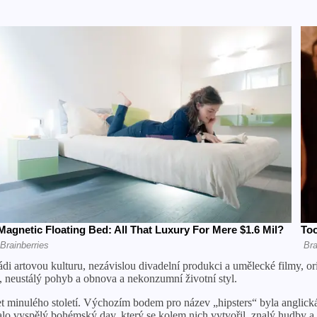
rádi artovou kulturu, nezávislou divadelní produkci a umělecké filmy, or
, neustálý pohyb a obnova a nekonzumní životní styl.
 minulého století. Výchozím bodem pro název „hipsters“ byla anglická f
lo vyspělý bohémský dav, který se kolem nich vytvořil, znalý hudby a