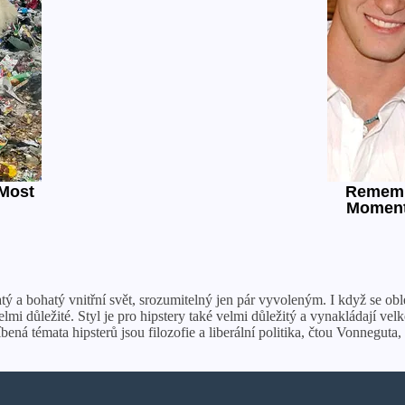
ý a bohatý vnitřní svět, srozumitelný jen pár vyvoleným. I když se oblé
velmi důležité. Styl je pro hipstery také velmi důležitý a vynakládají v
bená témata hipsterů jsou filozofie a liberální politika, čtou Vonnegut