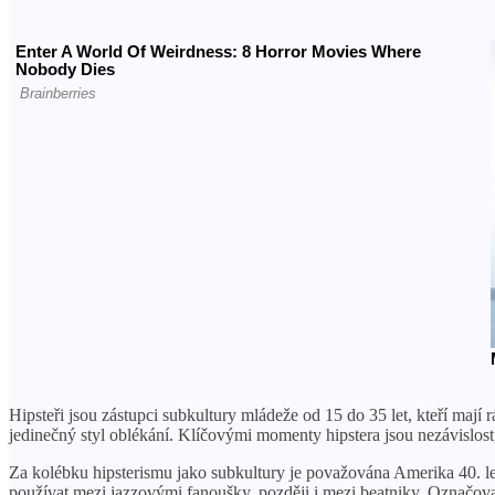
Hipsteři jsou zástupci subkultury mládeže od 15 do 35 let, kteří mají 
jedinečný styl oblékání. Klíčovými momenty hipstera jsou nezávislost
Za kolébku hipsterismu jako subkultury je považována Amerika 40. let
používat mezi jazzovými fanoušky, později i mezi beatniky. Označova