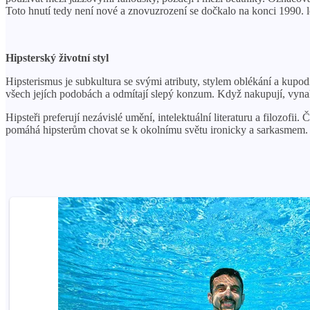
Toto hnutí tedy není nové a znovuzrození se dočkalo na konci 1990. 
Hipsterský životní styl
Hipsterismus je subkultura se svými atributy, stylem oblékání a kupodiv
všech jejích podobách a odmítají slepý konzum. Když nakupují, vy
Hipsteři preferují nezávislé umění, intelektuální literaturu a filozo
pomáhá hipsterům chovat se k okolnímu světu ironicky a sarkasmem.