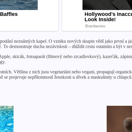
 podání neznámých kapel. O vzniku nových skupin vědí jako první a jakmi
 To demonstruje ducha nezávislosti – dláždit cestu ostatním a být v n
Apple, skicák, fotoaparát (filmový nebo zrcadlovkový), kazeťák, zápis
ogy.
ostních. Většina z nich jsou vegetariáni nebo vegani, propagují organ
ož se projevuje nepřítomností ženskosti u dívek a maskulinity u chlapců