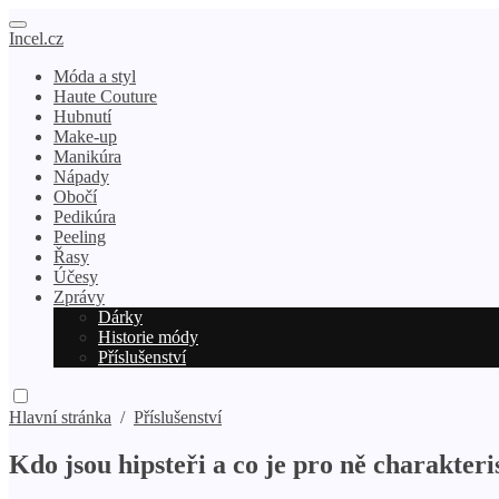
Incel.cz
Móda a styl
Haute Couture
Hubnutí
Make-up
Manikúra
Nápady
Obočí
Pedikúra
Peeling
Řasy
Účesy
Zprávy
Dárky
Historie módy
Příslušenství
Hlavní stránka
/
Příslušenství
Kdo jsou hipsteři a co je pro ně charakteri