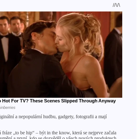
iginální a nepopulární hudbu, gadgety, fotografii a mají
ráze „to be hip“ – být in the know, která se nejprve začala
 umění a první, kdo se dozvěděl o všech nových produktech.