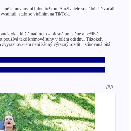
ilně lemovanými bílou tužkou. A uživatelé sociální sítě začali
vystínují; stalo se virálním na TikTok.
outek oka, klíště nad rtem – přesně umístěné a pečlivě
t používá také krémové stíny v bílém odstínu. Tiktokeři
a zvýrazňovačem není žádný výrazný rozdíl – stínovaná bílá