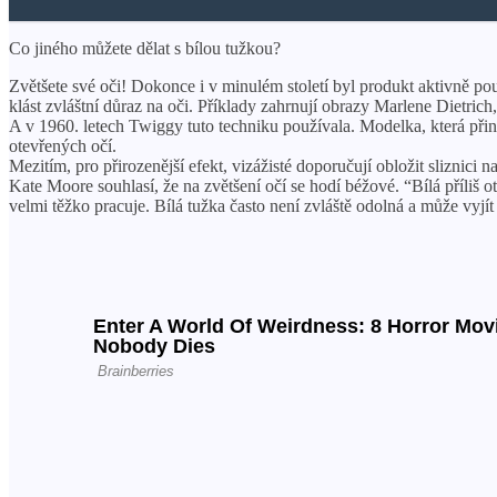
Co jiného můžete dělat s bílou tužkou?
Zvětšete své oči! Dokonce i v minulém století byl produkt aktivně 
klást zvláštní důraz na oči. Příklady zahrnují obrazy Marlene Dietric
A v 1960. letech Twiggy tuto techniku ​​používala. Modelka, která přin
otevřených očí.
Mezitím, pro přirozenější efekt, vizážisté doporučují obložit sliznici
Kate Moore souhlasí, že na zvětšení očí se hodí béžové. “Bílá příliš 
velmi těžko pracuje. Bílá tužka často není zvláště odolná a může vyjít 