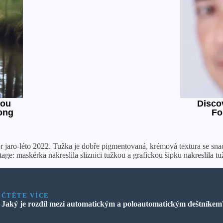
Dior jaro-léto 2022. Tužka je dobře pigmentovaná, krémová textura se s
ge: maskérka nakreslila sliznici tužkou a grafickou šipku nakreslila t
ČTĚTE VÍCE
Jaký je rozdíl mezi automatickým a poloautomatickým deštníkem