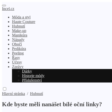
Incel.cz
Móda a styl
Haute Couture
Hubnutí
Make-up
Manikúra
Nápady
Obočí
Pedikúra
Peeling
Řasy
Účesy
Zprávy
Dárky
Historie módy
Příslušenství
Hlavní stránka
/
Hubnutí
Kde byste měli nanášet bílé oční linky?