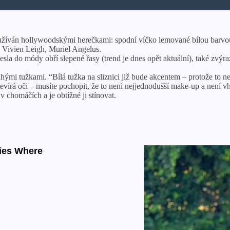
používán hollywoodskými herečkami: spodní víčko lemované bílou barvou
h, Vivien Leigh, Muriel Angelus.
esla do módy obří slepené řasy (trend je dnes opět aktuální), také zvýr
 nahými tužkami. “Bílá tužka na sliznici již bude akcentem – protože to
otevírá oči – musíte pochopit, že to není nejjednodušší make-up a není
v chomáčích a je obtížné ji stínovat.