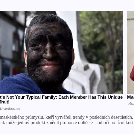
maskérského průmyslu, kteří vytvářeli trendy v posledních desetiletích, t
ak může jediný produkt změnit proporce obličeje – od očí po lícní kosti