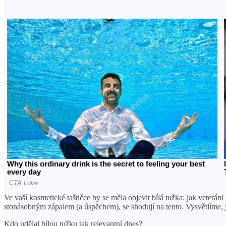
Ve vaší kosmetické taštičce by se měla objevit bílá tužka: jak veteráni 
stonásobným zápalem (a úspěchem), se shodují na tento. Vysvětlíme, j
Kdo udělal bílou tužku tak relevantní dnes?