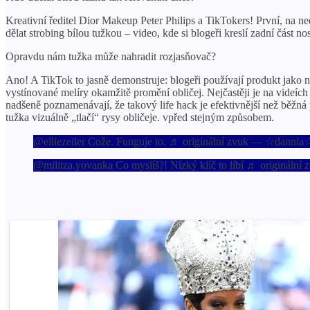
Kreativní ředitel Dior Makeup Peter Philips a TikTokers! První, na ne
dělat strobing bílou tužkou – video, kde si blogeři kreslí zadní část 
Opravdu nám tužka může nahradit rozjasňovač?
Ano! A TikTok to jasně demonstruje: blogeři používají produkt jako ná
vystínované melíry okamžitě promění obličej. Nejčastěji je na videíc
nadšeně poznamenávají, že takový life hack je efektivnější než běžn
tužka vizuálně „tlačí“ rysy obličeje. vpřed stejným způsobem.
@elliezeiler Cože. Funguje to. ♬ originální zvuk — ☆dannia
@militza.yovanka Co myslíš?! Nízký klíč to líbí ♬ originální