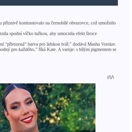
 příznivě kontrastovalo na černobílé obrazovce, což umožnilo
aznila spodní víčko tužkou, aby umocnila efekt široce
 není “přirozená” barva pro lidskou tvář,” dodává Masha Vorslav.
 vhodný pro každého,” říká Kate. A varuje: s bílým pigmentem se