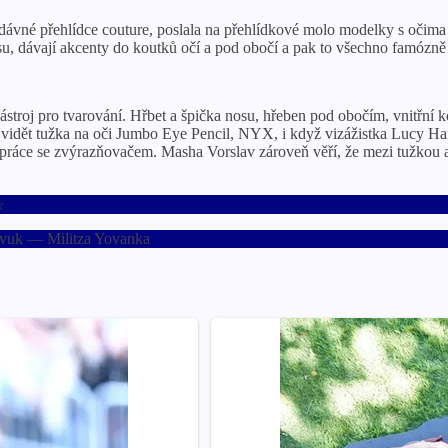
dávné přehlídce couture, poslala na přehlídkové molo modelky s očima s
nosu, dávají akcenty do koutků očí a pod obočí a pak to všechno famózně 
stroj pro tvarování. Hřbet a špička nosu, hřeben pod obočím, vnitřní k
h vidět tužka na oči Jumbo Eye Pencil, NYX, i když vizážistka Lucy Har
á práce se zvýrazňovačem. Masha Vorslav zároveň věří, že mezi tužkou 
☆
 zvuk — Militza Yovanka