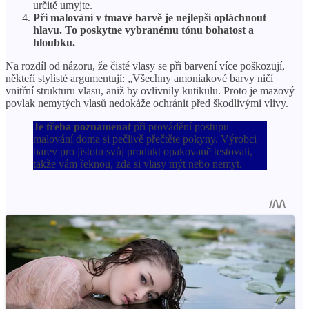
určitě umyjte.
Při malování v tmavé barvě je nejlepší opláchnout
hlavu. To poskytne vybranému tónu bohatost a
hloubku.
Na rozdíl od názoru, že čisté vlasy se při barvení více poškozují,
někteří stylisté argumentují: „Všechny amoniakové barvy ničí
vnitřní strukturu vlasu, aniž by ovlivnily kutikulu. Proto je mazový
povlak nemytých vlasů nedokáže ochránit před škodlivými vlivy.
Je třeba poznamenat
při provádění postupu
malování doma si pečlivě přečtěte pokyny. Výrobci
barev pro jistotu svůj produkt opakovaně testovali,
takže vám řeknou, zda si vlasy mýt nebo nemyt.