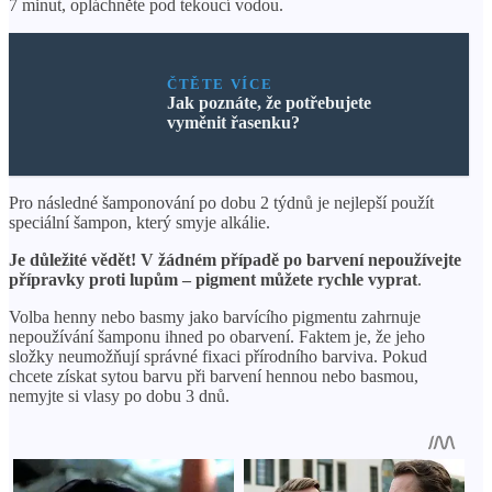
7 minut, opláchněte pod tekoucí vodou.
ČTĚTE VÍCE
Jak poznáte, že potřebujete
vyměnit řasenku?
Pro následné šamponování po dobu 2 týdnů je nejlepší použít
speciální šampon, který smyje alkálie.
Je důležité vědět! V žádném případě po barvení nepoužívejte
přípravky proti lupům – pigment můžete rychle vyprat
.
Volba henny nebo basmy jako barvícího pigmentu zahrnuje
nepoužívání šamponu ihned po obarvení. Faktem je, že jeho
složky neumožňují správné fixaci přírodního barviva. Pokud
chcete získat sytou barvu při barvení hennou nebo basmou,
nemyjte si vlasy po dobu 3 dnů.