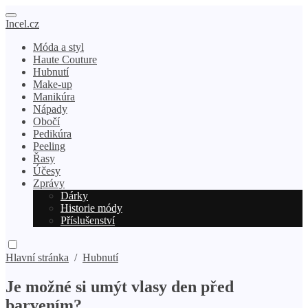
Incel.cz
Móda a styl
Haute Couture
Hubnutí
Make-up
Manikúra
Nápady
Obočí
Pedikúra
Peeling
Řasy
Účesy
Zprávy
Dárky
Historie módy
Příslušenství
Hlavní stránka
/
Hubnutí
Je možné si umýt vlasy den před
barvením?