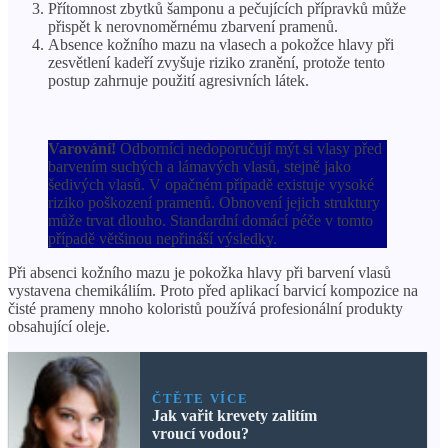
Přítomnost zbytků šamponu a pečujících přípravků může
přispět k nerovnoměrnému zbarvení pramenů.
Absence kožního mazu na vlasech a pokožce hlavy při
zesvětlení kadeří zvyšuje riziko zranění, protože tento
postup zahrnuje použití agresivních látek.
Varování!
Odborníci nedoporučují mýt si vlasy před
barvením suchých a lámavých vlasů, stejně jako
šedivých vlasů. V opačném případě existuje vysoké
riziko poškození pramenů. Obnovení jejich struktury
může trvat dlouho. Standardní domácí péče v tomto
případě většinou nepřináší výsledky.
Při absenci kožního mazu je pokožka hlavy při barvení vlasů
vystavena chemikáliím. Proto před aplikací barvicí kompozice na
čisté prameny mnoho koloristů používá profesionální produkty
obsahující oleje.
ČTĚTE VÍCE
Jak vařit krevety zalitím
vroucí vodou?