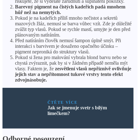
riskujete, že si vyděláte zarudnutí a šupinatění pokožky.
Barevný pigment na čistých kadeřích padá mnohem
hůř než na nemytých.
Pokud je na kadeřích příliš mnoho nečistot a sekretů
mazových žláz, nemusí se barva vůbec vzít. Zde je důležité
zvážit typ vlasů. Pokud se rychle mastí, umyjte je den před
plánovaným natíráním.
Před natíráním člověk nemusí šampon úplně smýt. Při
interakci s barvivem je dosaženo opačného účinku –
pigment neproniká do struktury vlasů.
Pokud si žena pro malování vybrala blond barvu nebo se
chystá zvýraznit, pak by si v žádném případě neměla mýt
vlasy. Faktem je, že
zesvětlení vlasů nepříznivě ovlivňuje
jejich stav a nepřítomnost tukové vrstvy tento efekt
zdvojnásobuje.
ČTĚTE VÍCE
Jak se jmenuje svetr s bílým
límečkem?
Odborné posouzení