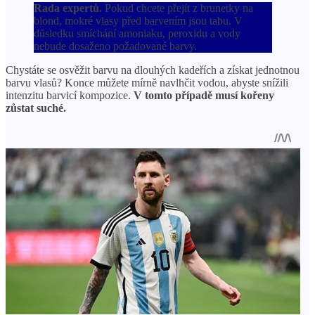
Rada expertů.
Pokud chcete přejít z brunetky na
blond, mokré vlasy před barvením jsou tabu. V
důsledku smíchání amoniaku, peroxidu a vody
nebude dosaženo požadované barvy.
Chystáte se osvěžit barvu na dlouhých kadeřích a získat jednotnou
barvu vlasů? Konce můžete mírně navlhčit vodou, abyste snížili
intenzitu barvicí kompozice.
V tomto případě musí kořeny
zůstat suché.