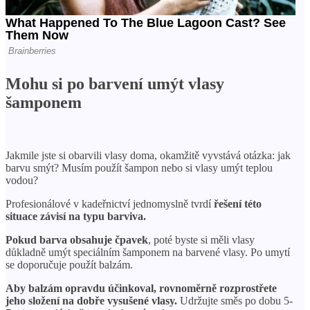
Mohu si po barvení umýt vlasy
šamponem
Jakmile jste si obarvili vlasy doma, okamžitě vyvstává otázka: jak
barvu smýt? Musím použít šampon nebo si vlasy umýt teplou
vodou?
Profesionálové v kadeřnictví jednomyslně tvrdí
řešení této
situace závisí na typu barviva.
Pokud barva obsahuje čpavek
, poté byste si měli vlasy
důkladně umýt speciálním šamponem na barvené vlasy. Po umytí
se doporučuje použít balzám.
Aby balzám opravdu účinkoval, rovnoměrně rozprostřete
jeho složení na dobře vysušené vlasy.
Udržujte směs po dobu 5-