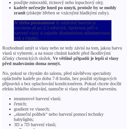
použijte minoxidil, ricinový nebo lopuchový olej;
kadeře nečesejte hned po umytí, protože by se mohly
zranit
(získejte hřeben se vzácnými hladkými zuby).
Je třeba poznamenat
že následné barvení je
povoleno až po 2-3 měsících. Správnou péčí o
barvené vlasy si zajistíte dlouhodobou stálobarevnost,
lesk a vitalitu.
Rozhodnutí umýt si vlasy nebo ne tedy závisí na tom, jakou barvu
vlasů si vyberete, a na touze chránit kadeře před škodlivými
účinky chemických složek.
Ve většině případů je lepší si vlasy
před malováním doma nemýt.
No, pokud se chystáte do salonu, před návštěvou specialisty
opláchněte kadeře po dobu 7-8 hodin, bez použití stylingových
přípravků a bez oplachování kondicionérem. Pokud chcete docílit
efektu lehkého tónování, namočte si vlasy těsně před barvením.
mramorové barvení vlasů;
čenich;
gradient ve vlasech;
„sluneční polibek“ nebo barvení pomocí techniky
babylights;
3D a 7D barvení vlasů;