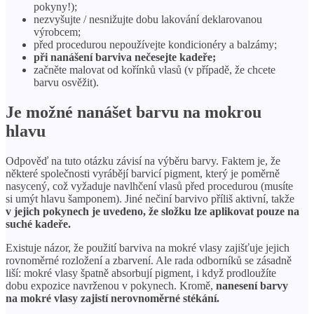
pokyny!);
nezvyšujte / nesnižujte dobu lakování deklarovanou
výrobcem;
před procedurou nepoužívejte kondicionéry a balzámy;
při nanášení barviva nečesejte kadeře;
začněte malovat od kořínků vlasů (v případě, že chcete
barvu osvěžit).
Je možné nanášet barvu na mokrou
hlavu
Odpověď na tuto otázku závisí na výběru barvy. Faktem je, že
některé společnosti vyrábějí barvicí pigment, který je poměrně
nasycený, což vyžaduje navlhčení vlasů před procedurou (musíte
si umýt hlavu šamponem). Jiné nečiní barvivo příliš aktivní, takže
v jejich pokynech je uvedeno, že složku lze aplikovat pouze na
suché kadeře.
Existuje názor, že použití barviva na mokré vlasy zajišťuje jejich
rovnoměrné rozložení a zbarvení. Ale rada odborníků se zásadně
liší: mokré vlasy špatně absorbují pigment, i když prodloužíte
dobu expozice navrženou v pokynech. Kromě,
nanesení barvy
na mokré vlasy zajistí nerovnoměrné stékání.