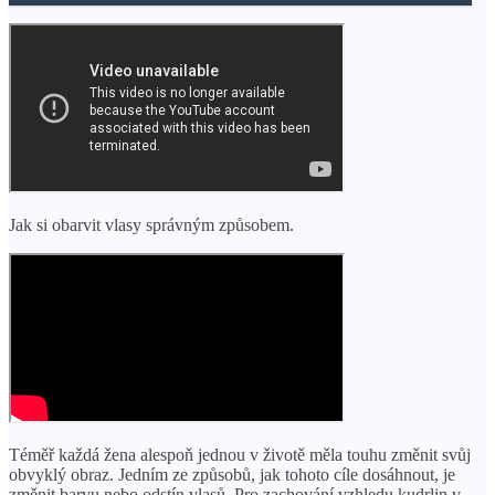
Jak si obarvit vlasy správným způsobem.
Téměř každá žena alespoň jednou v životě měla touhu změnit svůj
obvyklý obraz. Jedním ze způsobů, jak tohoto cíle dosáhnout, je
změnit barvu nebo odstín vlasů. Pro zachování vzhledu kudrlin v