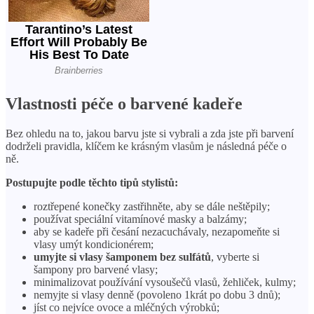
Vlastnosti péče o barvené kadeře
Bez ohledu na to, jakou barvu jste si vybrali a zda jste při barvení
dodrželi pravidla, klíčem ke krásným vlasům je následná péče o
ně.
Postupujte podle těchto tipů stylistů:
roztřepené konečky zastřihněte, aby se dále neštěpily;
používat speciální vitamínové masky a balzámy;
aby se kadeře při česání nezacuchávaly, nezapomeňte si
vlasy umýt kondicionérem;
umyjte si vlasy šamponem bez sulfátů
, vyberte si
šampony pro barvené vlasy;
minimalizovat používání vysoušečů vlasů, žehliček, kulmy;
nemyjte si vlasy denně (povoleno 1krát po dobu 3 dnů);
jíst co nejvíce ovoce a mléčných výrobků;