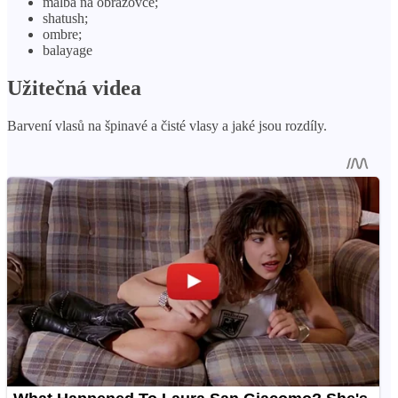
malba na obrazovce;
shatush;
ombre;
balayage
Užitečná videa
Barvení vlasů na špinavé a čisté vlasy a jaké jsou rozdíly.