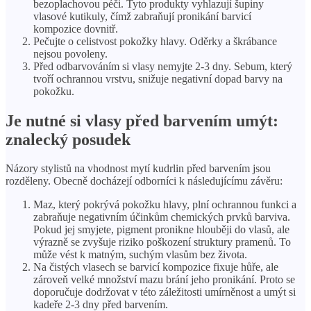
bezoplachovou péči. Tyto produkty vyhlazují šupiny
vlasové kutikuly, čímž zabraňují pronikání barvicí
kompozice dovnitř.
Pečujte o celistvost pokožky hlavy. Oděrky a škrábance
nejsou povoleny.
Před odbarvováním si vlasy nemyjte 2-3 dny. Sebum, který
tvoří ochrannou vrstvu, snižuje negativní dopad barvy na
pokožku.
Je nutné si vlasy před barvením umýt:
znalecký posudek
Názory stylistů na vhodnost mytí kudrlin před barvením jsou
rozděleny. Obecně docházejí odborníci k následujícímu závěru:
Maz, který pokrývá pokožku hlavy, plní ochrannou funkci a
zabraňuje negativním účinkům chemických prvků barviva.
Pokud jej smyjete, pigment pronikne hlouběji do vlasů, ale
výrazně se zvyšuje riziko poškození struktury pramenů. To
může vést k matným, suchým vlasům bez života.
Na čistých vlasech se barvicí kompozice fixuje hůře, ale
zároveň velké množství mazu brání jeho pronikání. Proto se
doporučuje dodržovat v této záležitosti umírněnost a umýt si
kadeře 2-3 dny před barvením.