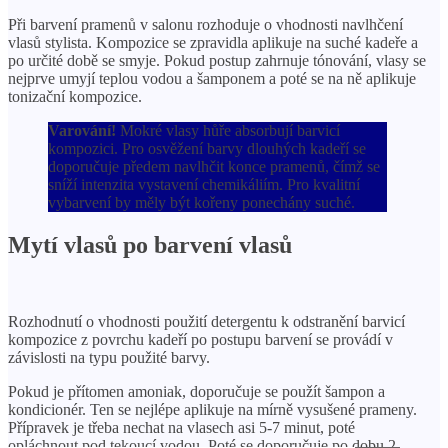
Při barvení pramenů v salonu rozhoduje o vhodnosti navlhčení
vlasů stylista. Kompozice se zpravidla aplikuje na suché kadeře a
po určité době se smyje. Pokud postup zahrnuje tónování, vlasy se
nejprve umyjí teplou vodou a šamponem a poté se na ně aplikuje
tonizační kompozice.
Varování!
Mokré vlasy hůře absorbují barvicí
kompozici. Pro osvěžení barvy dlouhých kadeří se
doporučuje předem navlhčit konce pramenů, čímž se
sníží intenzita vystavení chemikáliím. Pro kvalitní
vybarvení by měly být kořeny ponechány suché.
Mytí vlasů po barvení vlasů
Rozhodnutí o vhodnosti použití detergentu k odstranění barvicí
kompozice z povrchu kadeří po postupu barvení se provádí v
závislosti na typu použité barvy.
Pokud je přítomen amoniak, doporučuje se použít šampon a
kondicionér. Ten se nejlépe aplikuje na mírně vysušené prameny.
Přípravek je třeba nechat na vlasech asi 5-7 minut, poté
opláchnout pod tekoucí vodou. Poté se doporučuje po dobu 2