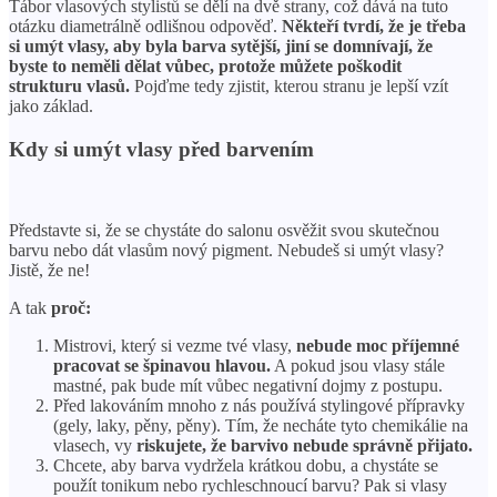
Tábor vlasových stylistů se dělí na dvě strany, což dává na tuto
otázku diametrálně odlišnou odpověď.
Někteří tvrdí, že je třeba
si umýt vlasy, aby byla barva sytější, jiní se domnívají, že
byste to neměli dělat vůbec, protože můžete poškodit
strukturu vlasů.
Pojďme tedy zjistit, kterou stranu je lepší vzít
jako základ.
Kdy si umýt vlasy před barvením
Představte si, že se chystáte do salonu osvěžit svou skutečnou
barvu nebo dát vlasům nový pigment. Nebudeš si umýt vlasy?
Jistě, že ne!
A tak
proč:
Mistrovi, který si vezme tvé vlasy,
nebude moc příjemné
pracovat se špinavou hlavou.
A pokud jsou vlasy stále
mastné, pak bude mít vůbec negativní dojmy z postupu.
Před lakováním mnoho z nás používá stylingové přípravky
(gely, laky, pěny, pěny). Tím, že necháte tyto chemikálie na
vlasech, vy
riskujete, že barvivo nebude správně přijato.
Chcete, aby barva vydržela krátkou dobu, a chystáte se
použít tonikum nebo rychleschnoucí barvu? Pak si vlasy