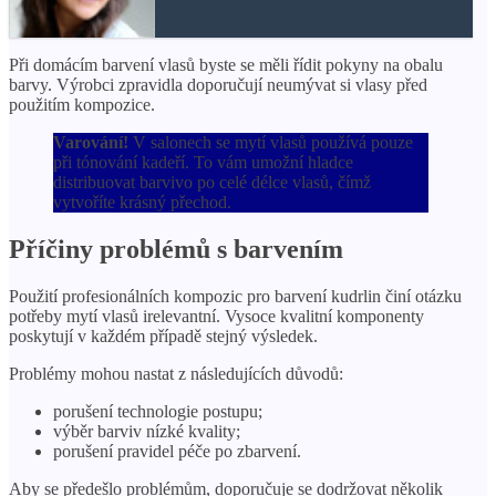
Při domácím barvení vlasů byste se měli řídit pokyny na obalu
barvy. Výrobci zpravidla doporučují neumývat si vlasy před
použitím kompozice.
Varování!
V salonech se mytí vlasů používá pouze
při tónování kadeří. To vám umožní hladce
distribuovat barvivo po celé délce vlasů, čímž
vytvoříte krásný přechod.
Příčiny problémů s barvením
Použití profesionálních kompozic pro barvení kudrlin činí otázku
potřeby mytí vlasů irelevantní. Vysoce kvalitní komponenty
poskytují v každém případě stejný výsledek.
Problémy mohou nastat z následujících důvodů:
porušení technologie postupu;
výběr barviv nízké kvality;
porušení pravidel péče po zbarvení.
Aby se předešlo problémům, doporučuje se dodržovat několik