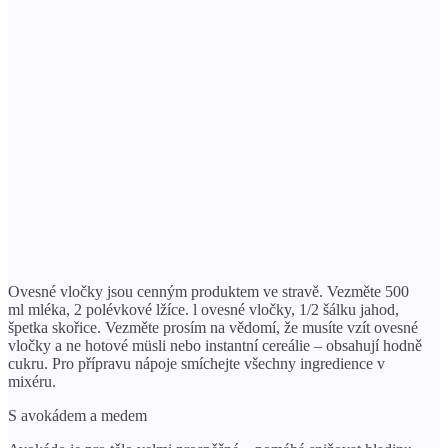
Ovesné vločky jsou cenným produktem ve stravě. Vezměte 500
ml mléka, 2 polévkové lžíce. l ovesné vločky, 1/2 šálku jahod,
špetka skořice. Vezměte prosím na vědomí, že musíte vzít ovesné
vločky a ne hotové müsli nebo instantní cereálie – obsahují hodně
cukru. Pro přípravu nápoje smíchejte všechny ingredience v
mixéru.
S avokádem a medem