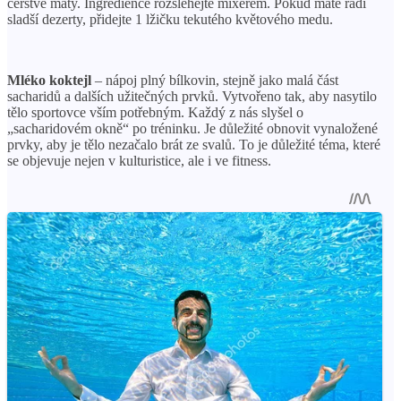
čerstvé máty. Ingredience rozšlehejte mixérem. Pokud máte rádi
sladší dezerty, přidejte 1 lžičku tekutého květového medu.
Mléko koktejl
– nápoj plný bílkovin, stejně jako malá část
sacharidů a dalších užitečných prvků. Vytvořeno tak, aby nasytilo
tělo sportovce vším potřebným. Každý z nás slyšel o
„sacharidovém okně“ po tréninku. Je důležité obnovit vynaložené
prvky, aby je tělo nezačalo brát ze svalů. To je důležité téma, které
se objevuje nejen v kulturistice, ale i ve fitness.