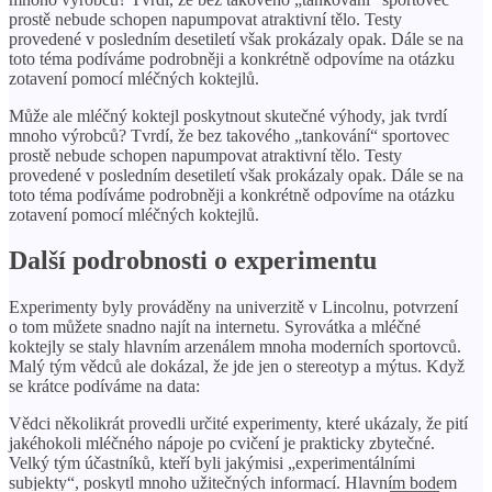
prostě nebude schopen napumpovat atraktivní tělo. Testy
provedené v posledním desetiletí však prokázaly opak. Dále se na
toto téma podíváme podrobněji a konkrétně odpovíme na otázku
zotavení pomocí mléčných koktejlů.
Může ale mléčný koktejl poskytnout skutečné výhody, jak tvrdí
mnoho výrobců? Tvrdí, že bez takového „tankování“ sportovec
prostě nebude schopen napumpovat atraktivní tělo. Testy
provedené v posledním desetiletí však prokázaly opak. Dále se na
toto téma podíváme podrobněji a konkrétně odpovíme na otázku
zotavení pomocí mléčných koktejlů.
Další podrobnosti o experimentu
Experimenty byly prováděny na univerzitě v Lincolnu, potvrzení
o tom můžete snadno najít na internetu. Syrovátka a mléčné
koktejly se staly hlavním arzenálem mnoha moderních sportovců.
Malý tým vědců ale dokázal, že jde jen o stereotyp a mýtus. Když
se krátce podíváme na data:
Vědci několikrát provedli určité experimenty, které ukázaly, že pití
jakéhokoli mléčného nápoje po cvičení je prakticky zbytečné.
Velký tým účastníků, kteří byli jakýmisi „experimentálními
subjekty“, poskytl mnoho užitečných informací. Hlavním bodem