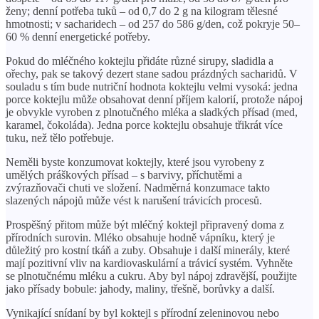
ženy; denní potřeba tuků – od 0,7 do 2 g na kilogram tělesné
hmotnosti; v sacharidech – od 257 do 586 g/den, což pokryje 50–
60 % denní energetické potřeby.
Pokud do mléčného koktejlu přidáte různé sirupy, sladidla a
ořechy, pak se takový dezert stane sadou prázdných sacharidů. V
souladu s tím bude nutriční hodnota koktejlu velmi vysoká: jedna
porce koktejlu může obsahovat denní příjem kalorií, protože nápoj
je obvykle vyroben z plnotučného mléka a sladkých přísad (med,
karamel, čokoláda). Jedna porce koktejlu obsahuje třikrát více
tuku, než tělo potřebuje.
Neměli byste konzumovat koktejly, které jsou vyrobeny z
umělých práškových přísad – s barvivy, příchutěmi a
zvýrazňovači chuti ve složení. Nadměrná konzumace takto
slazených nápojů může vést k narušení trávicích procesů.
Prospěšný přitom může být mléčný koktejl připravený doma z
přírodních surovin. Mléko obsahuje hodně vápníku, který je
důležitý pro kostní tkáň a zuby. Obsahuje i další minerály, které
mají pozitivní vliv na kardiovaskulární a trávicí systém. Vyhněte
se plnotučnému mléku a cukru. Aby byl nápoj zdravější, použijte
jako přísady bobule: jahody, maliny, třešně, borůvky a další.
Vynikající snídaní by byl koktejl s přírodní zeleninovou nebo