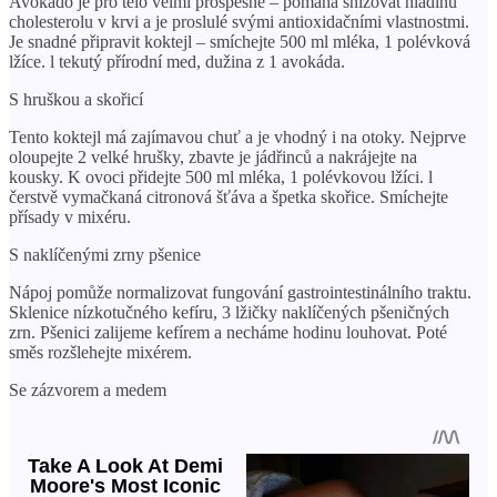
Avokádo je pro tělo velmi prospěšné – pomáhá snižovat hladinu
cholesterolu v krvi a je proslulé svými antioxidačními vlastnostmi.
Je snadné připravit koktejl – smíchejte 500 ml mléka, 1 polévková
lžíce. l tekutý přírodní med, dužina z 1 avokáda.
S hruškou a skořicí
Tento koktejl má zajímavou chuť a je vhodný i na otoky. Nejprve
oloupejte 2 velké hrušky, zbavte je jádřinců a nakrájejte na
kousky. K ovoci přidejte 500 ml mléka, 1 polévkovou lžíci. l
čerstvě vymačkaná citronová šťáva a špetka skořice. Smíchejte
přísady v mixéru.
S naklíčenými zrny pšenice
Nápoj pomůže normalizovat fungování gastrointestinálního traktu.
Sklenice nízkotučného kefíru, 3 lžičky naklíčených pšeničných
zrn. Pšenici zalijeme kefírem a necháme hodinu louhovat. Poté
směs rozšlehejte mixérem.
Se zázvorem a medem