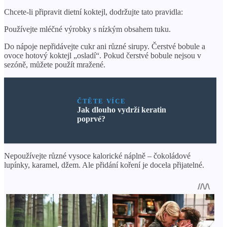
Chcete-li připravit dietní koktejl, dodržujte tato pravidla:
Používejte mléčné výrobky s nízkým obsahem tuku.
Do nápoje nepřidávejte cukr ani různé sirupy. Čerstvé bobule a
ovoce hotový koktejl „osladí“. Pokud čerstvé bobule nejsou v
sezóně, můžete použít mražené.
ČTĚTE VÍCE
Jak dlouho vydrží keratin
poprvé?
Nepoužívejte různé vysoce kalorické náplně – čokoládové
lupínky, karamel, džem. Ale přidání koření je docela přijatelné.