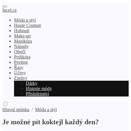
Incel.cz
Móda a styl
Haute Couture
Hubnutí
Make-up
Manikúra
Nápady
Obočí
Pedikúra
Peeling
Řasy
Účesy
Zprávy
Dárky
Historie módy
Příslušenství
Hlavní stránka
/
Móda a styl
Je možné pít koktejl každý den?