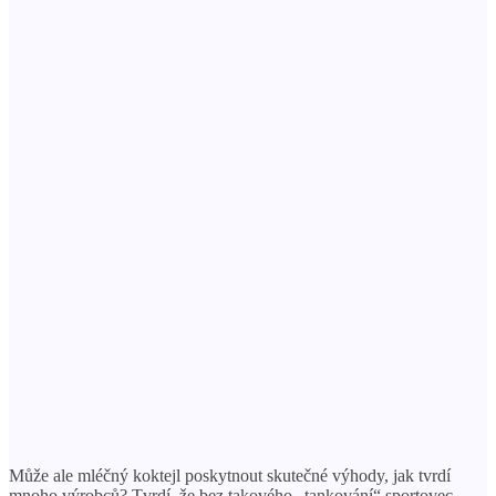
Může ale mléčný koktejl poskytnout skutečné výhody, jak tvrdí
mnoho výrobců? Tvrdí, že bez takového „tankování“ sportovec