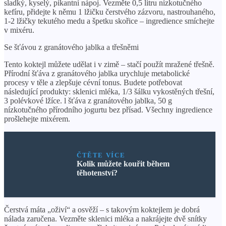
sladký, kyselý, pikantní nápoj. Vezměte 0,5 litru nízkotučného
kefíru, přidejte k němu 1 lžičku čerstvého zázvoru, nastrouhaného,
​​1-2 lžičky tekutého medu a špetku skořice – ingredience smíchejte
v mixéru.
Se šťávou z granátového jablka a třešněmi
Tento koktejl můžete udělat i v zimě – stačí použít mražené třešně.
Přírodní šťáva z granátového jablka urychluje metabolické
procesy v těle a zlepšuje cévní tonus. Budete potřebovat
následující produkty: sklenici mléka, 1/3 šálku vykostěných třešní,
3 polévkové lžíce. l šťáva z granátového jablka, 50 g
nízkotučného přírodního jogurtu bez přísad. Všechny ingredience
prošlehejte mixérem.
ČTĚTE VÍCE
Kolik můžete kouřit během
těhotenství?
Čerstvá máta „oživí“ a osvěží – s takovým koktejlem je dobrá
nálada zaručena. Vezměte sklenici mléka a nakrájejte dvě snítky