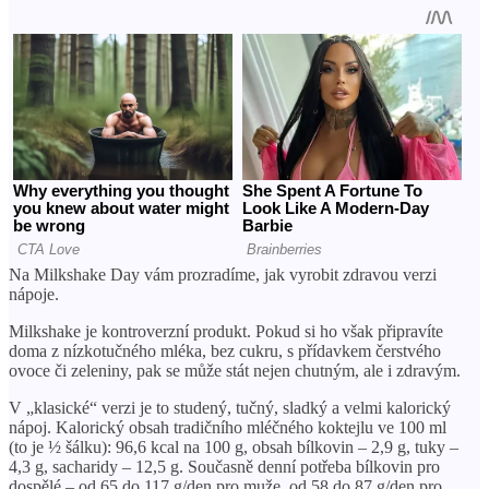
Na Milkshake Day vám prozradíme, jak vyrobit zdravou verzi
nápoje.
Milkshake je kontroverzní produkt. Pokud si ho však připravíte
doma z nízkotučného mléka, bez cukru, s přídavkem čerstvého
ovoce či zeleniny, pak se může stát nejen chutným, ale i zdravým.
V „klasické“ verzi je to studený, tučný, sladký a velmi kalorický
nápoj. Kalorický obsah tradičního mléčného koktejlu ve 100 ml
(to je ½ šálku): 96,6 kcal na 100 g, obsah bílkovin – 2,9 g, tuky –
4,3 g, sacharidy – 12,5 g. Současně denní potřeba bílkovin pro
dospělé – od 65 do 117 g/den pro muže, od 58 do 87 g/den pro