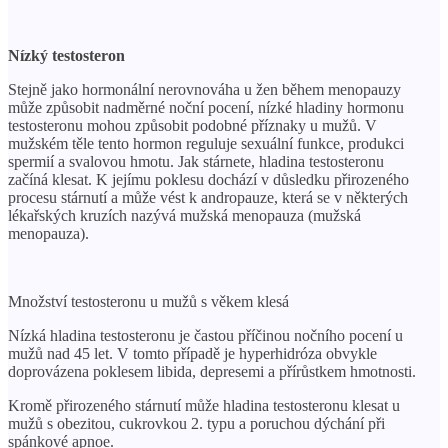
Nízký testosteron
Stejně jako hormonální nerovnováha u žen během menopauzy
může způsobit nadměrné noční pocení, nízké hladiny hormonu
testosteronu mohou způsobit podobné příznaky u mužů. V
mužském těle tento hormon reguluje sexuální funkce, produkci
spermií a svalovou hmotu. Jak stárnete, hladina testosteronu
začíná klesat. K jejímu poklesu dochází v důsledku přirozeného
procesu stárnutí a může vést k andropauze, která se v některých
lékařských kruzích nazývá mužská menopauza (mužská
menopauza).
Množství testosteronu u mužů s věkem klesá
Nízká hladina testosteronu je častou příčinou nočního pocení u
mužů nad 45 let. V tomto případě je hyperhidróza obvykle
doprovázena poklesem libida, depresemi a přírůstkem hmotnosti.
Kromě přirozeného stárnutí může hladina testosteronu klesat u
mužů s obezitou, cukrovkou 2. typu a poruchou dýchání při
spánkové apnoe.