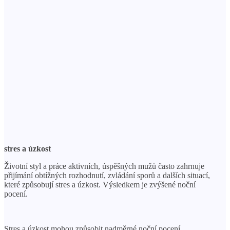
stres a úzkost
Životní styl a práce aktivních, úspěšných mužů často zahrnuje
přijímání obtížných rozhodnutí, zvládání sporů a dalších situací,
které způsobují stres a úzkost. Výsledkem je zvýšené noční
pocení.
Stres a úzkost mohou způsobit nadměrné noční pocení