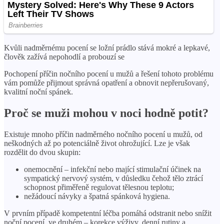
Kvůli nadměrnému pocení se ložní prádlo stává mokré a lepkavé,
člověk zažívá nepohodlí a probouzí se
Pochopení příčin nočního pocení u mužů a řešení tohoto problému
vám pomůže přijmout správná opatření a obnovit nepřerušovaný,
kvalitní noční spánek.
Proč se muži mohou v noci hodně potit?
Existuje mnoho příčin nadměrného nočního pocení u mužů, od
neškodných až po potenciálně život ohrožující. Lze je však
rozdělit do dvou skupin:
onemocnění – infekční nebo mající stimulační účinek na
sympatický nervový systém, v důsledku čehož tělo ztrácí
schopnost přiměřeně regulovat tělesnou teplotu;
nežádoucí návyky a špatná spánková hygiena.
V prvním případě kompetentní léčba pomáhá odstranit nebo snížit
noční pocení, ve druhém – korekce výživy, denní rutiny a