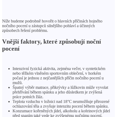
Níže budeme podrobně hovořit o hlavních příčinách hojného
nočního pocení u zástupců silnějšího pohlaví a účinných
způsobech řešení problému.
Vnější faktory, které způsobují noční
pocení
Intenzivní fyzická aktivita, zejména večer, v syntetickém
nebo těžkém vlněném sportovním oblečení, v horkém
počasí je jednou z nejčastějších příčin nočního pocení u
mužů.
Špatný výběr matrace, přikrývky a lůžkovin může vyvolat
přehřívání během spánku a jeho důsledkem je zvýšená
práce potních žláz.
Teplota vzduchu v ložnici nad 18°C ​​neumožňuje přirozené
ochlazování těla a zvyšuje intenzitu pocení během spánku.
Konzumace kořeněných jídel, alkoholu a kofeinových jídel
před spaním také vede ke zvýšenému nočnímu pocení.