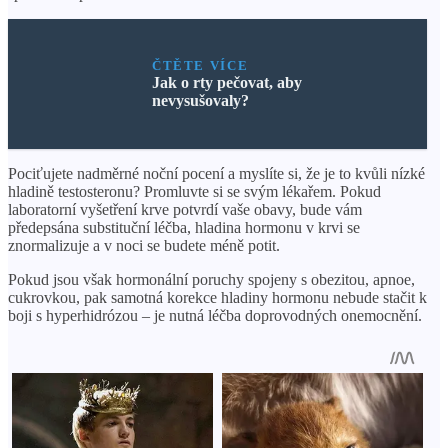
ČTĚTE VÍCE
Jak o rty pečovat, aby
nevysušovaly?
Pociťujete nadměrné noční pocení a myslíte si, že je to kvůli nízké
hladině testosteronu? Promluvte si se svým lékařem. Pokud
laboratorní vyšetření krve potvrdí vaše obavy, bude vám
předepsána substituční léčba, hladina hormonu v krvi se
znormalizuje a v noci se budete méně potit.
Pokud jsou však hormonální poruchy spojeny s obezitou, apnoe,
cukrovkou, pak samotná korekce hladiny hormonu nebude stačit k
boji s hyperhidrózou – je nutná léčba doprovodných onemocnění.