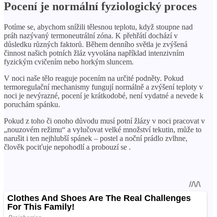
Pocení je normální fyziologický proces
Potíme se, abychom snížili tělesnou teplotu, když stoupne nad
práh nazývaný termoneutrální zóna. K přehřátí dochází v
důsledku různých faktorů. Během denního světla je zvýšená
činnost našich potních žláz vyvolána například intenzivním
fyzickým cvičením nebo horkým sluncem.
V noci naše tělo reaguje pocením na určité podněty. Pokud
termoregulační mechanismy fungují normálně a zvýšení teploty v
noci je nevýrazné, pocení je krátkodobé, není vydatné a nevede k
poruchám spánku.
Pokud z toho či onoho důvodu musí potní žlázy v noci pracovat v
„nouzovém režimu“ a vylučovat velké množství tekutin, může to
narušit i ten nejhlubší spánek – postel a noční prádlo zvlhne,
člověk pociťuje nepohodlí a probouzí se .