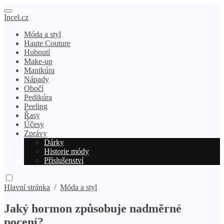
Incel.cz
Móda a styl
Haute Couture
Hubnutí
Make-up
Manikúra
Nápady
Obočí
Pedikúra
Peeling
Řasy
Účesy
Zprávy
Dárky
Historie módy
Příslušenství
Hlavní stránka
/
Móda a styl
Jaký hormon způsobuje nadměrné
pocení?