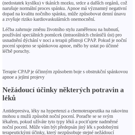
(nedostatek kyslíku) v tkáních mozku, srdce a dalších orgánů, což
narušuje normální proces spánku. Apnoe má významný negativní
dopad na kvalitu nočního spánku, může způsobovat denní únavu
a zvyšuje riziko kardiovaskulárních onemocnění.
Léčba zahrnuje změnu životního stylu zaměřenou na hubnutí,
používání speciálních pomůcek (intraorálních chráničů úst) pro
usnadnění dýchání v noci a terapii přístroji CPAP. Pokud je noční
pocení spojeno se spánkovou apnoe, mělo by ustat po účinné
léčbě poruchy.
Terapie CPAP je účinným způsobem boje s obstrukční spánkovou
apnoe a jejími projevy
Nežádoucí účinky některých potravin a
léků
Antidepresiva, léky na hypertenzi a chemoterapeutika na rakovinu
mohou u mužů způsobit noční pocení. Poraďte se se svým
lékařem, pokud užíváte tyto typy léků a pociťujete nadměrné
noční pocení. Může vám být předepsán jiný lék s podobnými
terapeutickými účinky, který nezpůsobuje stejné nežádoucí