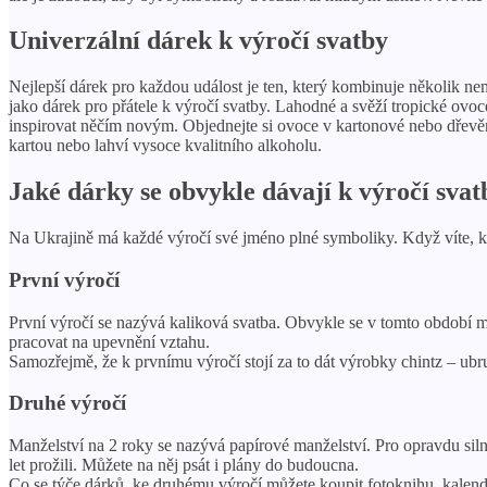
Univerzální dárek k výročí svatby
Nejlepší dárek pro každou událost je ten, který kombinuje několik ne
jako dárek pro přátele k výročí svatby. Lahodné a svěží tropické ov
inspirovat něčím novým. Objednejte si ovoce v kartonové nebo dřevěné
kartou nebo lahví vysoce kvalitního alkoholu.
Jaké dárky se obvykle dávají k výročí svat
Na Ukrajině má každé výročí své jméno plné symboliky. Když víte, kol
První výročí
První výročí se nazývá kaliková svatba. Obvykle se v tomto období man
pracovat na upevnění vztahu.
Samozřejmě, že k prvnímu výročí stojí za to dát výrobky chintz – ubru
Druhé výročí
Manželství na 2 roky se nazývá papírové manželství. Pro opravdu sil
let prožili. Můžete na něj psát i plány do budoucna.
Co se týče dárků, ke druhému výročí můžete koupit fotoknihu, kalendá