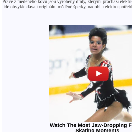
Právě z měděného kovu jsou vyrobeny dráty, kterými prochází elektrick
lidé obvykle dávají originální měděné šperky, nádobí a elektrospotřeb