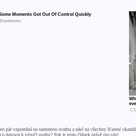
 den pár vzpomíná na samotnou svatbu a také na všechny šťastné okamž
o darovat k výročí svatby? Pak je tento článek právě pro vás!