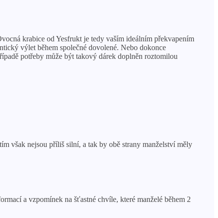
. Ovocná krabice od Yesfrukt je tedy vaším ideálním překvapením
omantický výlet během společné dovolené. Nebo dokonce
V případě potřeby může být takový dárek doplněn roztomilou
m však nejsou příliš silní, a tak by obě strany manželství měly
nformací a vzpomínek na šťastné chvíle, které manželé během 2