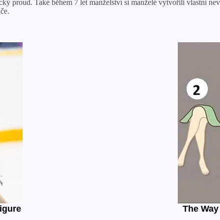
ý proud. Také během 7 let manželství si manželé vytvořili vlastní nevi
iče.