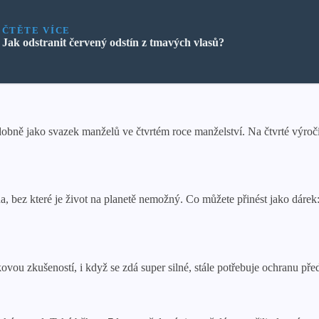
ČTĚTE VÍCE
Jak odstranit červený odstín z tmavých vlasů?
obně jako svazek manželů ve čtvrtém roce manželství. Na čtvrté výročí 
ina, bez které je život na planetě nemožný. Co můžete přinést jako dár
kovou zkušeností, i když se zdá super silné, stále potřebuje ochranu pře