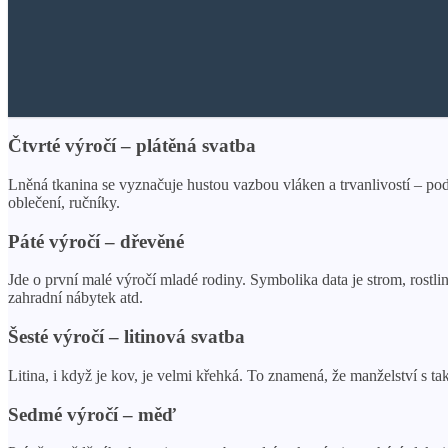
Čtvrté výročí – plátěná svatba
Lněná tkanina se vyznačuje hustou vazbou vláken a trvanlivostí – pod
oblečení, ručníky.
Páté výročí – dřevěné
Jde o první malé výročí mladé rodiny. Symbolika data je strom, rostl
zahradní nábytek atd.
Šesté výročí – litinová svatba
Litina, i když je kov, je velmi křehká. To znamená, že manželství s ta
Sedmé výročí – měď