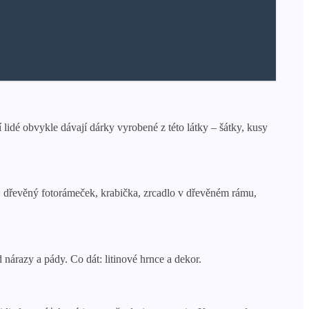
lidé obvykle dávají dárky vyrobené z této látky – šátky, kusy
ek: dřevěný fotorámeček, krabička, zrcadlo v dřevěném rámu,
d nárazy a pády. Co dát: litinové hrnce a dekor.