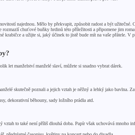
movitostí najednou. Mělo by překvapit, způsobit radost a být užitečné
oce rozmazlí chuťové buňky hrdinů této příležitosti a připomene jim r
 krabičce a užijte si, jaký účinek to jistě bude mít na vaše přátele. 
by?
ik let manželství manželé slaví, můžete si snadno vybrat dárek.
želé skutečně poznali a jejich vztah je něžný a lehký jako bavlna. Zatí
sy, dekorativní běhouny, sady ložního prádla atd.
ný vztah to také není příliš dlouhá doba. Papír však uchovává mnoho i
ř, předplatné časopisu, květiny na koncert nebo do divadla.