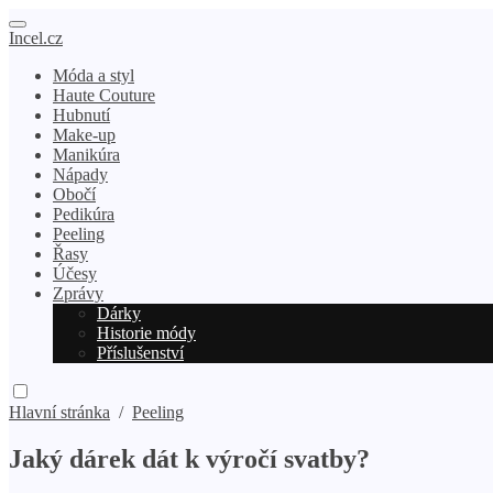
Incel.cz
Móda a styl
Haute Couture
Hubnutí
Make-up
Manikúra
Nápady
Obočí
Pedikúra
Peeling
Řasy
Účesy
Zprávy
Dárky
Historie módy
Příslušenství
Hlavní stránka
/
Peeling
Jaký dárek dát k výročí svatby?