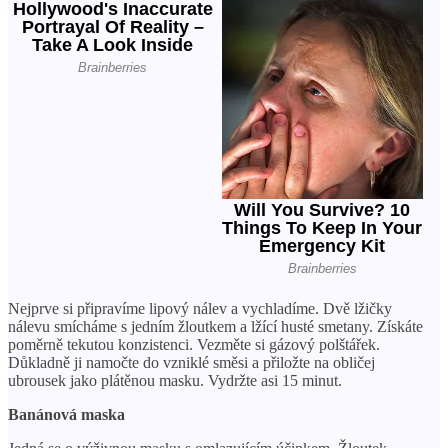
Nejprve si připravíme lipový nálev a vychladíme. Dvě lžičky
nálevu smícháme s jedním žloutkem a lžící husté smetany. Získáte
poměrně tekutou konzistenci. Vezměte si gázový polštářek.
Důkladně ji namočte do vzniklé směsi a přiložte na obličej
ubrousek jako plátěnou masku. Vydržte asi 15 minut.
Banánová maska