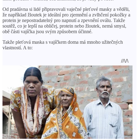
Od pradávna si lidé připravovali vaječné pleťové masky a věděli,
že například žloutek je ideální pro zjemnění a zvlhčení pokožky a
protein je nepostradatelný pro napnutí a zpevnění oválu. Takže
soutěž, co je lepší na obličej, protein nebo žloutek, nemá smysl,
obě části vajíčka jsou svým způsobem účinné.
Takže pleťová maska ​​s vajíčkem doma má mnoho užitečných
vlastností. A to: