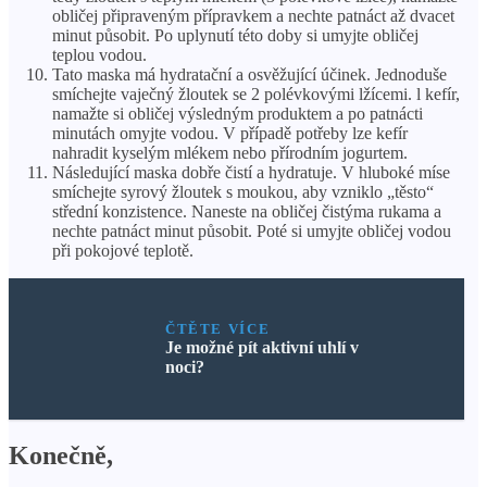
obličej připraveným přípravkem a nechte patnáct až dvacet
minut působit. Po uplynutí této doby si umyjte obličej
teplou vodou.
Tato maska ​​má hydratační a osvěžující účinek. Jednoduše
smíchejte vaječný žloutek se 2 polévkovými lžícemi. l kefír,
namažte si obličej výsledným produktem a po patnácti
minutách omyjte vodou. V případě potřeby lze kefír
nahradit kyselým mlékem nebo přírodním jogurtem.
Následující maska ​​dobře čistí a hydratuje. V hluboké míse
smíchejte syrový žloutek s moukou, aby vzniklo „těsto“
střední konzistence. Naneste na obličej čistýma rukama a
nechte patnáct minut působit. Poté si umyjte obličej vodou
při pokojové teplotě.
ČTĚTE VÍCE
Je možné pít aktivní uhlí v
noci?
Konečně,