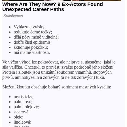
Vyhlazuje vrásky;
redukuje černé tečky;
dělá póry méně viditelné;
dobře čistí epidermis;
zklidňuje pokožku;
má matné vlastnosti.
Ve výčtu výhod lze pokračovat, ale nejprve si ujasněme, jaká je
síla vajíčka. Chcete-li to provést, zvažte podrobně jeho složení.
Protein i žloutek jsou unikátní souborem vitamínů, stopových
prvků, aminokyselin a zdravých (a ne tak zdravých) tuků.
Složení žloutku obsahuje bohatý sortiment mastných kyselin:
myristický;
palmitové;
palmitolejový;
stearová;
oleic;
linoleová;