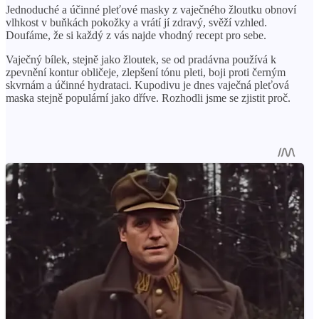
Jednoduché a účinné pleťové masky z vaječného žloutku obnoví
vlhkost v buňkách pokožky a vrátí jí zdravý, svěží vzhled.
Doufáme, že si každý z vás najde vhodný recept pro sebe.
Vaječný bílek, stejně jako žloutek, se od pradávna používá k
zpevnění kontur obličeje, zlepšení tónu pleti, boji proti černým
skvrnám a účinné hydrataci. Kupodivu je dnes vaječná pleťová
maska ​​stejně populární jako dříve. Rozhodli jsme se zjistit proč.