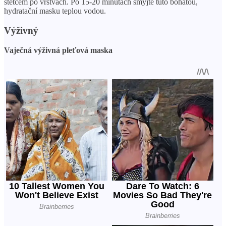
štětcem po vrstvách. Po 15-20 minutách smyjte tuto bohatou,
hydratační masku teplou vodou.
Výživný
Vaječná výživná pleťová maska