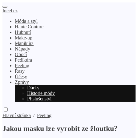
Incel.cz
Móda a styl
Haute Couture
Hubnutí
Make-up
Manikúra
Nápady
Obočí
Pedikúra
Peeling
Řasy
Účesy
Zprávy
Dárky
Historie módy
Příslušenství
Hlavní stránka
/
Peeling
Jakou masku lze vyrobit ze žloutku?