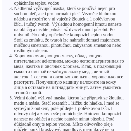
opláchněte teplou vodou.
Nádherná vyživující maska, která se používá nejen pro
suchou pleť, ale i pro normální pleť. Vezměte hlubokou
nádobu a rozdrťte v ní vaječný žloutek a 1 polévkovou
lžíci. l tučný tvaroh. Výslednou homogenní hmotu naneste
na obličej a nechte patnáct až dvacet minut působit. Po
uplynutí této doby opláchněte kompozici teplou vodou.
Stojí za zmínku, že tvaroh lze nahradit domácí majonézou,
mléčnou smetanou, plnotučnou zakysanou smetanou nebo
rostlinným olejem.
Хорошую очищающую маску, обладающую
питательным действием, можно легзонпатригонпая го
меда, желтка и овсяных хлопьев. Итак, в подходящей
емкости смешайте чайную ложку меда, яичный
желток, 1 селток. л овсяных хлопьев a хорошенько все
разотрите. Полученную кашицу наложите на кожу
лица a оставьте на пятнадцать минут. Затем умойтесь
теплой водой.
Velmi dobrá výživná maska, kterou lze připravit ze žloutku,
medu a másla. Stačí rozemlít 1 lžičku do hladka. l med se
syrovým žloutkem, poté přidejte 1 polévkovou lžíci. l
olivový olej a znovu vše promíchejte. Hotovou kompozici
naneste na obličej a nechte patnáct minut působit. Poté
důkladně omyjte teplou vodou. Místo olivového oleje
můžete použít broskvové, mandlové, meruňkové nebo