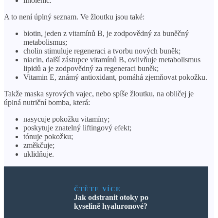
linolenic.
A to není úplný seznam. Ve žloutku jsou také:
biotin, jeden z vitamínů B, je zodpovědný za buněčný
metabolismus;
cholin stimuluje regeneraci a tvorbu nových buněk;
niacin, další zástupce vitamínů B, ovlivňuje metabolismus
lipidů a je zodpovědný za regeneraci buněk;
Vitamin E, známý antioxidant, pomáhá zjemňovat pokožku.
Takže maska ​​syrových vajec, nebo spíše žloutku, na obličej je
úplná nutriční bomba, která:
nasycuje pokožku vitamíny;
poskytuje znatelný liftingový efekt;
tónuje pokožku;
změkčuje;
uklidňuje.
ČTĚTE VÍCE
Jak odstranit otoky po
kyselině hyaluronové?