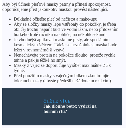
Aby byl účinek pleťové masky patrný a přinesl spokojenost,
doporučujeme před jakoukoliv maskou provést následující.
Důkladně očistěte pleť od nečistot a make-upu.
Aby se složky masky lépe vstřebaly do pokožky, je třeba
obličej trochu napařit buď ve vodní lázni, nebo přiložením
horkého froté ručníku na obličej na několik sekund.
Je vhodnější aplikovat masku ne prsty, ale speciálním
kosmetickým štětcem. Takže se nezašpiníte a maska ​​bude
ležet v rovnoměrnější vrstvě.
Nenechávejte protein na pokožce dlouho, protože rychle
tuhne a pak je těžké ho smýt.
Masky z vajec se doporučuje vyrábět maximálně 2-3x
týdně.
Před použitím masky s vaječným bílkem zkontrolujte
toleranci masky (abyste předešli nežádoucím reakcím).
ČTĚTE VÍCE
Jak dlouho botox vydrží na
horním rtu?