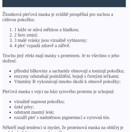
Žloutková pleťová maska ​​je zvláště prospěšná pro suchou a
citlivou pokožku:
1 kůže se stává měkkou a hladkou;
2 šero zmizí;
3 malé vrásky jsou vizuálně vyhlazeny;
4 pleť vypadá zdravě a zářivě.
Trochu jiný efekt mají masky s proteinem. Je to všechno o jeho
složení:
přírodní bílkoviny a sacharidy obnovují a tonizují pokožku;
enzymy odstraňují podráždění, bojují s černými tečkami;
Vitamíny B vykonávají mnoho úkolů k obnově pokožky;
Pleťová maska ​​s vejci na bázi syrového proteinu je schopná:
vizuálně napnout pokožku;
úzké póry;
odstranit mastný lesk;
rozzáří pleť s nadměrnou pigmentací a vyrovná tón.
Někteří mají tendenci si myslet, že proteinová maska ​​​​na obličej je