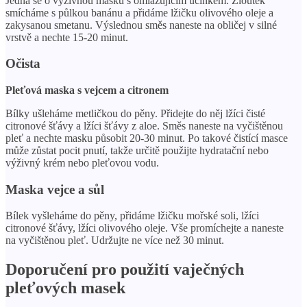
Jedná se o výživnou masku s omlazujícím účinkem. Žloutek
smícháme s půlkou banánu a přidáme lžičku olivového oleje a
zakysanou smetanu. Výslednou směs naneste na obličej v silné
vrstvě a nechte 15-20 minut.
Očista
Pleťová maska ​​s vejcem a citronem
Bílky ušleháme metličkou do pěny. Přidejte do něj lžíci čisté
citronové šťávy a lžíci šťávy z aloe. Směs naneste na vyčištěnou
pleť a nechte masku působit 20-30 minut. Po takové čistící masce
může zůstat pocit pnutí, takže určitě použijte hydratační nebo
výživný krém nebo pleťovou vodu.
Maska vejce a sůl
Bílek vyšleháme do pěny, přidáme lžičku mořské soli, lžíci
citronové šťávy, lžíci olivového oleje. Vše promíchejte a naneste
na vyčištěnou pleť. Udržujte ne více než 30 minut.
Doporučení pro použití vaječných
pleťových masek