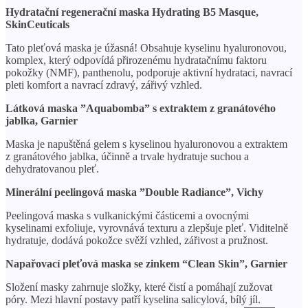
Hydratační regenerační maska ​​Hydrating B5 Masque,
SkinCeuticals
Tato pleťová maska ​​je úžasná! Obsahuje kyselinu hyaluronovou,
komplex, který odpovídá přirozenému hydratačnímu faktoru
pokožky (NMF), panthenolu, podporuje aktivní hydrataci, navrací
pleti komfort a navrací zdravý, zářivý vzhled.
Látková maska ​​”Aquabomba” s extraktem z granátového
jablka, Garnier
Maska je napuštěná gelem s kyselinou hyaluronovou a extraktem
z granátového jablka, účinně a trvale hydratuje suchou a
dehydratovanou pleť.
Minerální peelingová maska ​​”Double Radiance”, Vichy
Peelingová maska ​​s vulkanickými částicemi a ovocnými
kyselinami exfoliuje, vyrovnává texturu a zlepšuje pleť. Viditelně
hydratuje, dodává pokožce svěží vzhled, zářivost a pružnost.
Napařovací pleťová maska ​​se zinkem “Clean Skin”, Garnier
Složení masky zahrnuje složky, které čistí a pomáhají zužovat
póry. Mezi hlavní postavy patří kyselina salicylová, bílý jíl.