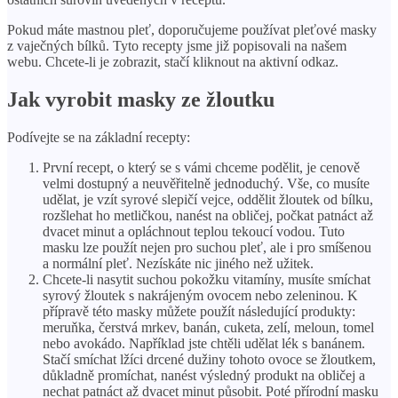
Pokud máte mastnou pleť, doporučujeme používat pleťové masky
z vaječných bílků. Tyto recepty jsme již popisovali na našem
webu. Chcete-li je zobrazit, stačí kliknout na aktivní odkaz.
Jak vyrobit masky ze žloutku
Podívejte se na základní recepty:
První recept, o který se s vámi chceme podělit, je cenově
velmi dostupný a neuvěřitelně jednoduchý. Vše, co musíte
udělat, je vzít syrové slepičí vejce, oddělit žloutek od bílku,
rozšlehat ho metličkou, nanést na obličej, počkat patnáct až
dvacet minut a opláchnout teplou tekoucí vodou. Tuto
masku lze použít nejen pro suchou pleť, ale i pro smíšenou
a normální pleť. Nezískáte nic jiného než užitek.
Chcete-li nasytit suchou pokožku vitamíny, musíte smíchat
syrový žloutek s nakrájeným ovocem nebo zeleninou. K
přípravě této masky můžete použít následující produkty:
meruňka, čerstvá mrkev, banán, cuketa, zelí, meloun, tomel
nebo avokádo. Například jste chtěli udělat lék s banánem.
Stačí smíchat lžíci drcené dužiny tohoto ovoce se žloutkem,
důkladně promíchat, nanést výsledný produkt na obličej a
nechat patnáct až dvacet minut působit. Poté přírodní masku