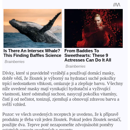
Dívky, které si pravidelně vyrábějí a používají domácí masky,
dobře vědí, že žloutek je výborný na hydrataci suché pokožky
trpící nedostatkem vlhkosti, omlazuje ji a zlepšuje barvu. Všechny
níže uvedené masky mají vynikající hydratační a vyživující
vlastnosti, které odstraňují suchost, nasycují pokožku vitamíny,
čistí ji od nečistot, tonizují, zjemňují a obnovují zdravou barvu a
svěží vzhled.
Pozor: ve všech uvedených receptech je uvedeno, že k přípravě
produktu je třeba vzít jeden žloutek. Pokud jeden žloutek nestačí,
použijte dva. Teprve poté nezapomeňte zdvojnásobit poměry
ostatních surovin uvedených v receptu.