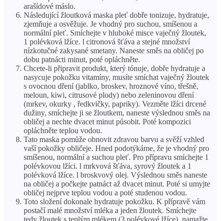
arašídové máslo.
Následující žloutková maska ​​pleť dobře tonizuje, hydratuje,
zjemňuje a osvěžuje. Je vhodný pro suchou, smíšenou a
normální pleť. Smíchejte v hluboké misce vaječný žloutek,
1 polévková lžíce. l citronová šťáva a stejné množství
nízkotučné zakysané smetany. Naneste směs na obličej po
dobu patnácti minut, poté opláchněte.
Chcete-li připravit produkt, který tónuje, dobře hydratuje a
nasycuje pokožku vitamíny, musíte smíchat vaječný žloutek
s ovocnou dření (jablko, broskev, hroznové víno, třešně,
meloun, kiwi, citrusové plody) nebo zeleninovou dření
(mrkev, okurky , ředkvičky, papriky). Vezměte lžíci drcené
dužiny, smíchejte ji se žloutkem, naneste výslednou směs na
obličej a nechte dvacet minut působit. Poté kompozici
opláchněte teplou vodou.
Tato maska ​​pomůže obnovit zdravou barvu a svěží vzhled
vaší pokožky obličeje. Hned podotýkáme, že je vhodný pro
smíšenou, normální a suchou pleť. Pro přípravu smíchejte 1
polévkovou lžíci. l mrkvová šťáva, syrový žloutek a 1
polévková lžíce. l broskvový olej. Výslednou směs naneste
na obličej a počkejte patnáct až dvacet minut. Poté si umyjte
obličej nejprve teplou vodou a poté studenou vodou.
Toto složení dokonale hydratuje pokožku. K přípravě vám
postačí malé množství mléka a jeden žloutek. Smíchejte
tedy žloutek s teplým mlékem (3 polévkové lžíce), namažte