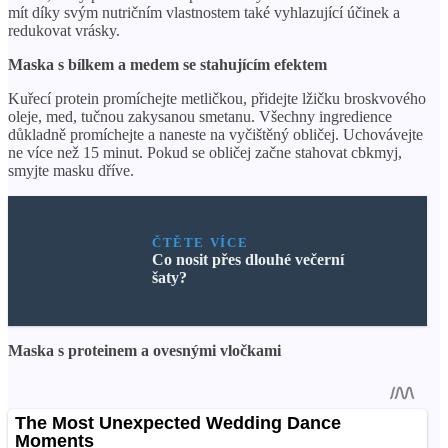
mít díky svým nutričním vlastnostem také vyhlazující účinek a
redukovat vrásky.
Maska s bílkem a medem se stahujícím efektem
Kuřecí protein promíchejte metličkou, přidejte lžičku broskvového
oleje, med, tučnou zakysanou smetanu. Všechny ingredience
důkladně promíchejte a naneste na vyčištěný obličej. Uchovávejte
ne více než 15 minut. Pokud se obličej začne stahovat cbkmyj,
smyjte masku dříve.
ČTĚTE VÍCE
Co nosit přes dlouhé večerní
šaty?
Maska s proteinem a ovesnými vločkami