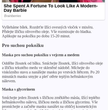
Vyšleháme bílek. Rozdrťte lžíci ovesných vloček v mixéru.
Přidejte lžičku olivového oleje. Vše rozmixujte do hladka.
Aplikujte na pokožku po dobu 15-20 minut.
Pro suchou pokožku
Maska pro suchou pokožku s vejcem a medem
Oddělte žloutek od bílku. Smíchejte žloutek, lžíci olivového oleje
a lžičku tekutého medu ve skleněné nádobě. Míchejte do
viskózního stavu a nanášejte masku po vrstvách štětcem. Po 20
minutách masku smyjte a pleť otřete teplým heřmánkovým
nálevem.
Maska s glycerinem
Smíchejte jeden žloutek s lžičkou změklého másla, lžící teplého
heřmánkového nálevu, lžičkou medu a lžičkou glycerinu. Vše
promíchejte a začněte masku nanášet na obličej kosmetickým