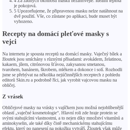
4 Za žádných okolností masku nezahřívejte. Ideální teplota
je pokojová.
5 Upozorňujeme, že připravenou masku nelze natáhnout na
dvě použití. Vše, co zůstane po aplikaci, bude muset být
vyhozeno.
Recepty na domácí pleťové masky s
vejci
Na internetu je spousta receptů na domácí masky. Vaječný bílek a
žloutek jsou smíchány s různými přísadami: avokádem, želatinou,
kakaem, jílem, citrónovou šťávou, zakysanou smetanou,
tvarohem, banánem, škrobem, mlékem a dokonce i solí. Rozhodli
jsme se přebývat na několika nejúčinnějších receptech z pohledu
editorů Skin.ru a podrobně říci, jak vyrobit vajcovou masku na
obličej.
Z vrásek
Obličejové masky na vrásky s vajíčkem jsou možná nejoblíbenější
oblastí „vaječné kosmetologie“. Hlavní roli zde hraje protein se
svými stahujícími vlastnostmi, a to nejen díky množství vitamínů a
aminokyselin, ale také díky čistě mechanickému stahujícímu
efektu, který po nanesení na pokožku vytváří. Žloutek však může