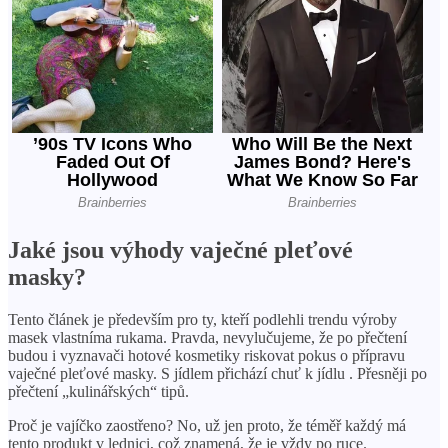
Jaké jsou výhody vaječné pleťové
masky?
Tento článek je především pro ty, kteří podlehli trendu výroby
masek vlastníma rukama. Pravda, nevylučujeme, že po přečtení
budou i vyznavači hotové kosmetiky riskovat pokus o přípravu
vaječné pleťové masky. S jídlem přichází chuť k jídlu . Přesněji po
přečtení „kulinářských“ tipů.
Proč je vajíčko zaostřeno? No, už jen proto, že téměř každý má
tento produkt v lednici, což znamená, že je vždy po ruce.