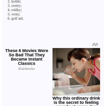
košile;
svetry;
roláky;
vesty;
golf atd.