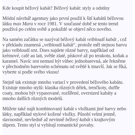
Kde koupit béžový kabát? Béžový kabát: styly a odstíny
Módní návrhář agentury jako první použil k šití kabátů béžovou
látku
max Mara
v roce 1981. V současné době se tento trend
používá po celém světě a pokaždé se objeví něco nového.
Na samém začátku se nazýval béžový kabát
velbloudí kabát
, což
v překladu znamená „velbloudí kabát“, protože měl stejnou barvu
jako velbloudí srst. Dnes najdete různé barvy, například od
krémové, café au lait, světle zlaté, pískové až po terakotu, koňak a
karamel. Navíc srst nemusí být vůbec jednobarevná, ale řekněme
v přechodném barevném schématu od světlé k tmavší. Jak se říká,
vyberte si podle svého vkusu!
Stejně tak existuje mnoho variací v provedení béžového kabátu.
Existuje mnoho stylů: klasika různých délek, trenčkoty, duffle
coaty, mohou být vypasované, rozšířené, oversized kabáty a
mnoho dalších různých modelů.
Můžete také najít kombinovaný kabát s vložkami jiné barvy nebo
látky, například stylové kožené vložky. Působí velmi jemně,
slavnostně, nevšedně až nevinně
béžový kabát
s krajkovým
slipem. Tento styl si vybírají romantické povahy.