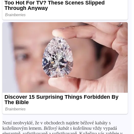
Není neobvyklé, že v obchodech najdete béžové kabáty s
kožešinovým lemem.
Béžový kabát s kožešinou
vždy vypadá
elegantně, sofistikovaně a sofistikovaně. Kožešina vás zahřeje v