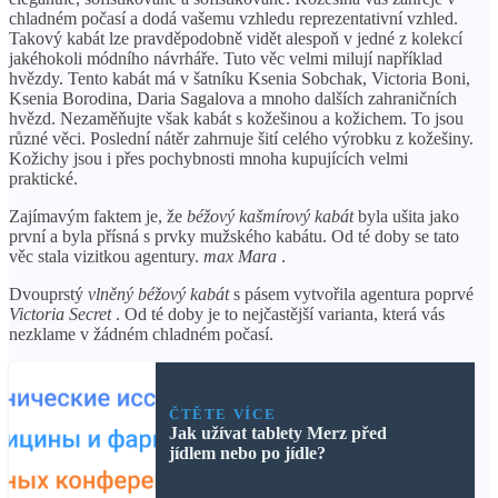
chladném počasí a dodá vašemu vzhledu reprezentativní vzhled.
Takový kabát lze pravděpodobně vidět alespoň v jedné z kolekcí
jakéhokoli módního návrháře. Tuto věc velmi milují například
hvězdy. Tento kabát má v šatníku Ksenia Sobchak, Victoria Boni,
Ksenia Borodina, Daria Sagalova a mnoho dalších zahraničních
hvězd. Nezaměňujte však kabát s kožešinou a kožichem. To jsou
různé věci. Poslední nátěr zahrnuje šití celého výrobku z kožešiny.
Kožichy jsou i přes pochybnosti mnoha kupujících velmi
praktické.
Zajímavým faktem je, že
béžový kašmírový kabát
byla ušita jako
první a byla přísná s prvky mužského kabátu. Od té doby se tato
věc stala vizitkou agentury.
max Mara
.
Dvouprstý
vlněný béžový kabát
s pásem vytvořila agentura poprvé
Victoria Secret
. Od té doby je to nejčastější varianta, která vás
nezklame v žádném chladném počasí.
ČTĚTE VÍCE
Jak užívat tablety Merz před
jídlem nebo po jídle?