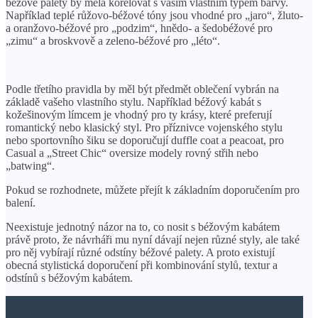
béžové palety by měla korelovat s vaším vlastním typem barvy.
Například teplé růžovo-béžové tóny jsou vhodné pro „jaro“, žluto-
a oranžovo-béžové pro „podzim“, hnědo- a šedobéžové pro
„zimu“ a broskvově a zeleno-béžové pro „léto“.
Podle třetího pravidla by měl být předmět oblečení vybrán na
základě vašeho vlastního stylu. Například béžový kabát s
kožešinovým límcem je vhodný pro ty krásy, které preferují
romantický nebo klasický styl. Pro příznivce vojenského stylu
nebo sportovního šiku se doporučují duffle coat a peacoat, pro
Casual a „Street Chic“ oversize modely rovný střih nebo
„batwing“.
Pokud se rozhodnete, můžete přejít k základním doporučením pro
balení.
Neexistuje jednotný názor na to, co nosit s béžovým kabátem
právě proto, že návrháři mu nyní dávají nejen různé styly, ale také
pro něj vybírají různé odstíny béžové palety. A proto existují
obecná stylistická doporučení při kombinování stylů, textur a
odstínů s béžovým kabátem.