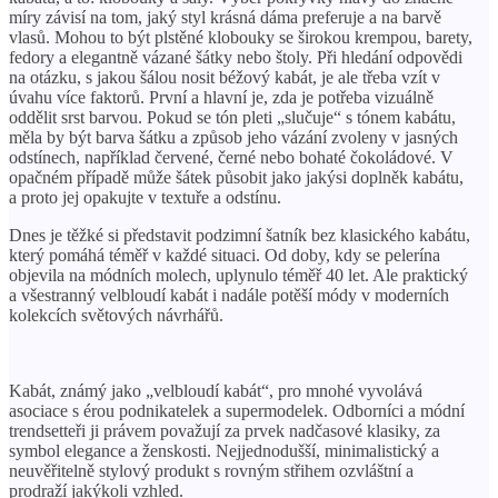
míry závisí na tom, jaký styl krásná dáma preferuje a na barvě
vlasů. Mohou to být plstěné klobouky se širokou krempou, barety,
fedory a elegantně vázané šátky nebo štoly. Při hledání odpovědi
na otázku, s jakou šálou nosit béžový kabát, je ale třeba vzít v
úvahu více faktorů. První a hlavní je, zda je potřeba vizuálně
oddělit srst barvou. Pokud se tón pleti „slučuje“ s tónem kabátu,
měla by být barva šátku a způsob jeho vázání zvoleny v jasných
odstínech, například červené, černé nebo bohaté čokoládové. V
opačném případě může šátek působit jako jakýsi doplněk kabátu,
a proto jej opakujte v textuře a odstínu.
Dnes je těžké si představit podzimní šatník bez klasického kabátu,
který pomáhá téměř v každé situaci. Od doby, kdy se pelerína
objevila na módních molech, uplynulo téměř 40 let. Ale praktický
a všestranný velbloudí kabát i nadále potěší módy v moderních
kolekcích světových návrhářů.
Kabát, známý jako „velbloudí kabát“, pro mnohé vyvolává
asociace s érou podnikatelek a supermodelek. Odborníci a módní
trendsetteři ji právem považují za prvek nadčasové klasiky, za
symbol elegance a ženskosti. Nejjednodušší, minimalistický a
neuvěřitelně stylový produkt s rovným střihem ozvláštní a
prodraží jakýkoli vzhled.