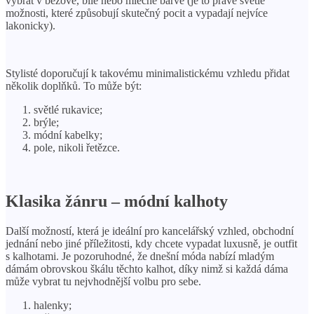
vybrat v béžové, bílé nebo mléčné barvě (je to právě světlé
možnosti, které způsobují skutečný pocit a vypadají nejvíce
lakonicky).
Stylisté doporučují k takovému minimalistickému vzhledu přidat
několik doplňků. To může být:
světlé rukavice;
brýle;
módní kabelky;
pole, nikoli řetězce.
Klasika žánru – módní kalhoty
Další možností, která je ideální pro kancelářský vzhled, obchodní
jednání nebo jiné příležitosti, kdy chcete vypadat luxusně, je outfit
s kalhotami. Je pozoruhodné, že dnešní móda nabízí mladým
dámám obrovskou škálu těchto kalhot, díky nimž si každá dáma
může vybrat tu nejvhodnější volbu pro sebe.
halenky;