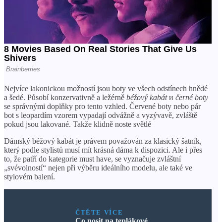
Nejvíce lakonickou možností jsou boty ve všech odstínech hnědé
a šedé. Působí konzervativně a ležérně
béžový kabát
и
černé boty
se správnými doplňky pro tento vzhled. Červené boty nebo pár
bot s leopardím vzorem vypadají odvážně a vyzývavě, zvláště
pokud jsou lakované. Takže klidně noste světlé
Dámský béžový kabát je právem považován za klasický šatník,
který podle stylistů musí mít krásná dáma k dispozici. Ale i přes
to, že patří do kategorie must have, se vyznačuje zvláštní
„svévolností“ nejen při výběru ideálního modelu, ale také ve
stylovém balení.
ČTĚTE VÍCE
Co nosit na teplákové