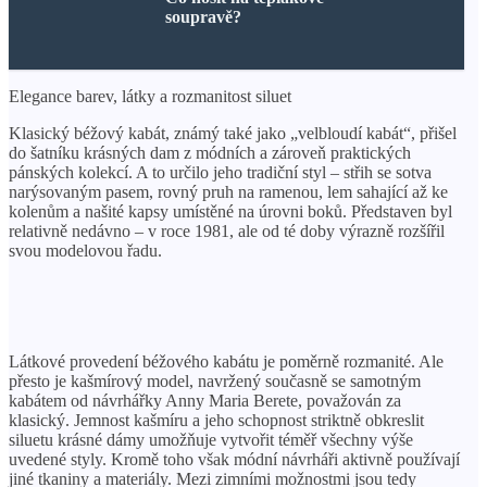
soupravě?
Elegance barev, látky a rozmanitost siluet
Klasický béžový kabát, známý také jako „velbloudí kabát“, přišel
do šatníku krásných dam z módních a zároveň praktických
pánských kolekcí. A to určilo jeho tradiční styl – střih se sotva
narýsovaným pasem, rovný pruh na ramenou, lem sahající až ke
kolenům a našité kapsy umístěné na úrovni boků. Představen byl
relativně nedávno – v roce 1981, ale od té doby výrazně rozšířil
svou modelovou řadu.
Látkové provedení béžového kabátu je poměrně rozmanité. Ale
přesto je kašmírový model, navržený současně se samotným
kabátem od návrhářky Anny Maria Berete, považován za
klasický. Jemnost kašmíru a jeho schopnost striktně obkreslit
siluetu krásné dámy umožňuje vytvořit téměř všechny výše
uvedené styly. Kromě toho však módní návrháři aktivně používají
jiné tkaniny a materiály. Mezi zimními možnostmi jsou tedy