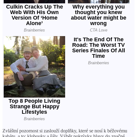
Zvláštní pozornost si zaslouží doplňky, které se nosí k béžovému
kabátu, a to: klobouky a šály. Výběr pokrývky hlavy do značné