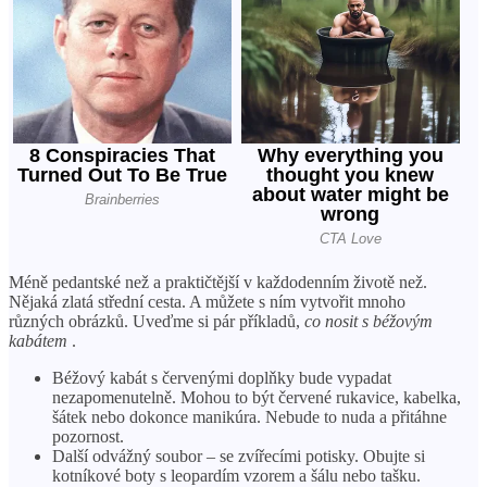
Méně pedantské než a praktičtější v každodenním životě než.
Nějaká zlatá střední cesta. A můžete s ním vytvořit mnoho
různých obrázků. Uveďme si pár příkladů,
co nosit s béžovým
kabátem
.
Béžový kabát s červenými doplňky bude vypadat
nezapomenutelně. Mohou to být červené rukavice, kabelka,
šátek nebo dokonce manikúra. Nebude to nuda a přitáhne
pozornost.
Další odvážný soubor – se zvířecími potisky. Obujte si
kotníkové boty s leopardím vzorem a šálu nebo tašku.