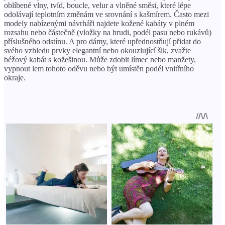
oblíbené vlny, tvíd, boucle, velur a vlněné směsi, které lépe
odolávají teplotním změnám ve srovnání s kašmírem. Často mezi
modely nabízenými návrháři najdete kožené kabáty v plném
rozsahu nebo částečně (vložky na hrudi, podél pasu nebo rukávů)
příslušného odstínu. A pro dámy, které upřednostňují přidat do
svého vzhledu prvky elegantní nebo okouzlující šik, zvažte
béžový kabát s kožešinou. Může zdobit límec nebo manžety,
vypnout lem tohoto oděvu nebo být umístěn podél vnitřního
okraje.