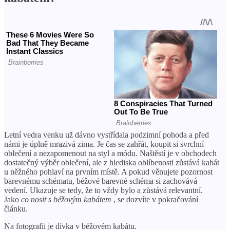
Letní vedra venku už dávno vystřídala podzimní pohoda a před
námi je úplně mrazivá zima. Je čas se zahřát, koupit si svrchní
oblečení a nezapomenout na styl a módu. Naštěstí je v obchodech
dostatečný výběr oblečení, ale z hlediska oblíbenosti zůstává kabát
u něžného pohlaví na prvním místě. A pokud věnujete pozornost
barevnému schématu, béžové barevné schéma si zachovává
vedení. Ukazuje se tedy, že to vždy bylo a zůstává relevantní.
Jako
co nosit s béžovým kabátem
, se dozvíte v pokračování
článku.
Na fotografii je dívka v béžovém kabátu.