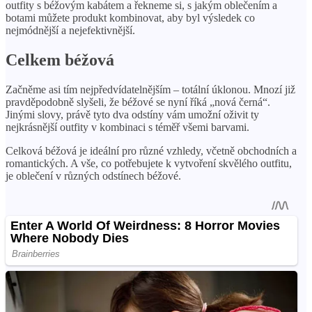
outfity s béžovým kabátem a řekneme si, s jakým oblečením a
botami můžete produkt kombinovat, aby byl výsledek co
nejmódnější a nejefektivnější.
Celkem béžová
Začněme asi tím nejpředvídatelnějším – totální úklonou. Mnozí již
pravděpodobně slyšeli, že béžové se nyní říká „nová černá“.
Jinými slovy, právě tyto dva odstíny vám umožní oživit ty
nejkrásnější outfity v kombinaci s téměř všemi barvami.
Celková béžová je ideální pro různé vzhledy, včetně obchodních a
romantických. A vše, co potřebujete k vytvoření skvělého outfitu,
je oblečení v různých odstínech béžové.