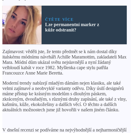
ČTĚTE VÍCE
Lze permanentní marker z
kůže odstranit?
Zajímavost: věděli jste, že tento předmět se k nám dostal díky
italskému módnímu návrháři Achille Maramottim, zakladateli Max
Mara. Módní dům ukázal světu nejslavnější a nyní žádaný
velbloudí kabát v roce 1982. Myšlenka cape stylu patřila
Francouzce Anne Marie Beretta.
Moderní trendy nabízejí mladým dámám nejen klasiku, ale také
velmi zajímavé a neobvyklé varianty oděvu. Díky úsilí designérů
máme přístup ke krásným modelům s dlouhým páskem,
zkráceným, dvouřadým, s různými druhy zapínání, ale také z vlny,
kašmíru, kůže, ekokožešiny a dalších věcí. O těchto a dalších
aktuálních možnostech jsme již hovořili v našem jiném článku.
V dnešní recenzi se podíváme na nejvýhodnější a nejharmoničtější