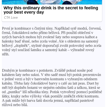
První je kombinace s čistými tóny. Například sytě modrá, červená,
černá, čokoládová nebo přímo béžová. Při použití oblečení v
sytých barvách mohou být zvolené šaty nebo souprava kalhot a
halenky buď těsné, nebo zcela volné. Ale s ohledem na samotný
béžový „doplněk“, stylisté doporučují zvolit polovolný nebo zcela
volný styl součástí šatníku a samotný kabát – výhradně rovný
střih.
Druhým je kombinace s potiskem. Zvláště pokud nosíte pod
kabátem šaty nebo sukni. V této sadě musí být potisk prezentován
v jediné verzi a být v barevném kontrastu s vybraným odstínem
kabátu. Třeba šaty čokoládové barvy s café au lait peas. Duet by
měl být doplněn botami ve stejném odstínu šatů a taškou, která se
od „puntíku“ liší několika tóny. Potisk vytvořený pomocí potištěné
látky, krajky nebo výšivky však pomůže změkčit efekt kontrastu.
A pak může být barva šatů docela jemná, například pastelově
růžová nebo bílá.