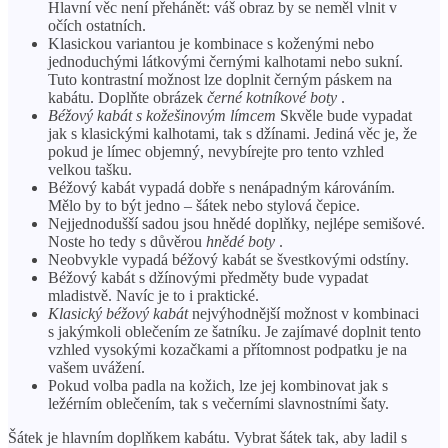
Hlavní věc není přehánět: váš obraz by se neměl vlnit v
očích ostatních.
Klasickou variantou je kombinace s koženými nebo
jednoduchými látkovými černými kalhotami nebo sukní.
Tuto kontrastní možnost lze doplnit černým páskem na
kabátu. Doplňte obrázek
černé kotníkové boty
.
Béžový kabát s kožešinovým límcem
Skvěle bude vypadat
jak s klasickými kalhotami, tak s džínami. Jediná věc je, že
pokud je límec objemný, nevybírejte pro tento vzhled
velkou tašku.
Béžový kabát vypadá dobře s nenápadným károváním.
Mělo by to být jedno – šátek nebo stylová čepice.
Nejjednodušší sadou jsou hnědé doplňky, nejlépe semišové.
Noste ho tedy s důvěrou
hnědé boty
.
Neobvykle vypadá béžový kabát se švestkovými odstíny.
Béžový kabát s džínovými předměty bude vypadat
mladistvě. Navíc je to i praktické.
Klasický béžový kabát
nejvýhodnější možnost v kombinaci
s jakýmkoli oblečením ze šatníku. Je zajímavé doplnit tento
vzhled vysokými kozačkami a přítomnost podpatku je na
vašem uvážení.
Pokud volba padla na kožich, lze jej kombinovat jak s
ležérním oblečením, tak s večerními slavnostními šaty.
Šátek je hlavním doplňkem kabátu. Vybrat šátek tak, aby ladil s