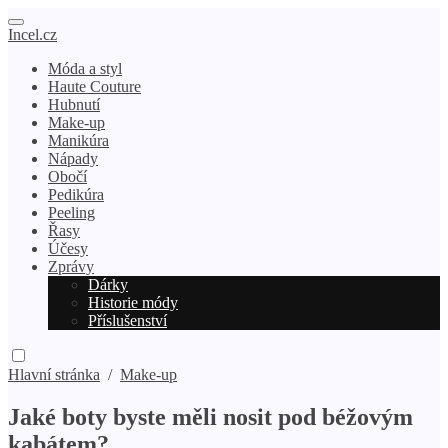
Incel.cz
Móda a styl
Haute Couture
Hubnutí
Make-up
Manikúra
Nápady
Obočí
Pedikúra
Peeling
Řasy
Účesy
Zprávy
Dárky
Historie módy
Příslušenství
Hlavní stránka
/
Make-up
Jaké boty byste měli nosit pod béžovým
kabátem?