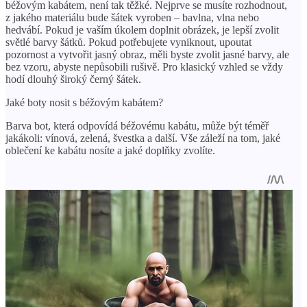
béžovým kabátem, není tak těžké. Nejprve se musíte rozhodnout,
z jakého materiálu bude šátek vyroben – bavlna, vlna nebo
hedvábí. Pokud je vaším úkolem doplnit obrázek, je lepší zvolit
světlé barvy šátků. Pokud potřebujete vyniknout, upoutat
pozornost a vytvořit jasný obraz, měli byste zvolit jasné barvy, ale
bez vzoru, abyste nepůsobili rušivě. Pro klasický vzhled se vždy
hodí dlouhý široký černý šátek.
Jaké boty nosit s béžovým kabátem?
Barva bot, která odpovídá béžovému kabátu, může být téměř
jakákoli: vínová, zelená, švestka a další. Vše záleží na tom, jaké
oblečení ke kabátu nosíte a jaké doplňky zvolíte.