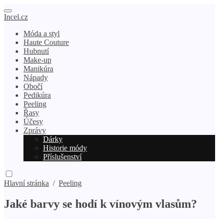
Incel.cz
Móda a styl
Haute Couture
Hubnutí
Make-up
Manikúra
Nápady
Obočí
Pedikúra
Peeling
Řasy
Účesy
Zprávy
Dárky
Historie módy
Příslušenství
Hlavní stránka
/
Peeling
Jaké barvy se hodí k vínovým vlasům?