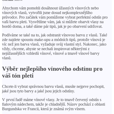
Abychom vám pomohli dosáhnout úžasných vínových nebo
vínových vlasů, vytvořili jsme dosud nejkomplexnějšího
průvodce. Pro začátek vám pomůžeme vybrat perfektní odstín pro
vaši barvu pleti. Vysvětlíme vám, jak si můžete obarvit vlasy na
bordó doma, a také dáme pár tipů, jak je po obarvení udržovat.
Podíváme se také na to, jak odstranit vínovou barvu z vlasů. Také
zde najdete spoustu make-upu a módních tipů, protože vínová je
víc než jen barva vlasů, vyžaduje svůj vlastní styl. Nakonec, jako
vždy, chceme, abyste se nechali inspirovat některými z
nejúžasnějších vzhledů vínové, vínové a tmavě vínové barvy
vlasů.
Výběr nejlepšího vínového odstínu pro
váš tón pleti
Chcete-li vybrat správnou barvu vlasů, musíte nejprve pochopit,
jaké jsou tyto barvy a jaké jsou jejich odstíny.
V první řadě máme vínové vlasy. Je to tmavě červený odstín s
fialovým nádechem, takže je chladnější. Název pochází z oblasti
Burgundska ve Francii, která je známá svým vínem.