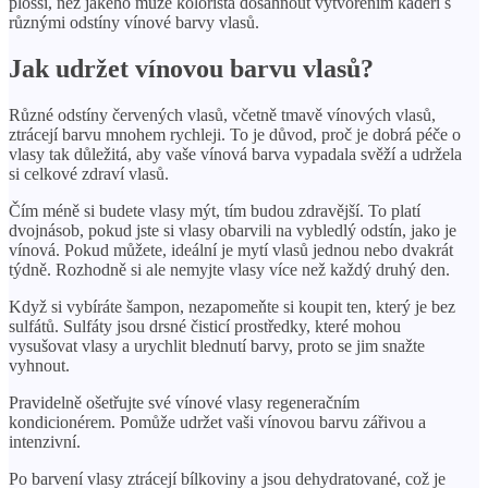
plošší, než jakého může kolorista dosáhnout vytvořením kadeří s
různými odstíny vínové barvy vlasů.
Jak udržet vínovou barvu vlasů?
Různé odstíny červených vlasů, včetně tmavě vínových vlasů,
ztrácejí barvu mnohem rychleji. To je důvod, proč je dobrá péče o
vlasy tak důležitá, aby vaše vínová barva vypadala svěží a udržela
si celkové zdraví vlasů.
Čím méně si budete vlasy mýt, tím budou zdravější. To platí
dvojnásob, pokud jste si vlasy obarvili na vybledlý odstín, jako je
vínová. Pokud můžete, ideální je mytí vlasů jednou nebo dvakrát
týdně. Rozhodně si ale nemyjte vlasy více než každý druhý den.
Když si vybíráte šampon, nezapomeňte si koupit ten, který je bez
sulfátů. Sulfáty jsou drsné čisticí prostředky, které mohou
vysušovat vlasy a urychlit blednutí barvy, proto se jim snažte
vyhnout.
Pravidelně ošetřujte své vínové vlasy regeneračním
kondicionérem. Pomůže udržet vaši vínovou barvu zářivou a
intenzivní.
Po barvení vlasy ztrácejí bílkoviny a jsou dehydratované, což je