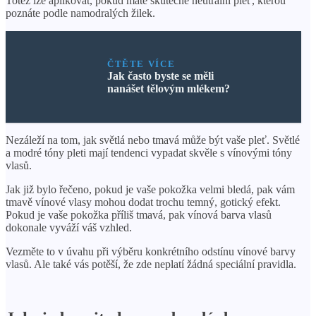
Totéž lze aplikovat, pokud máte skutečně neutrální pleť, kterou
poznáte podle namodralých žilek.
ČTĚTE VÍCE
Jak často byste se měli
nanášet tělovým mlékem?
Nezáleží na tom, jak světlá nebo tmavá může být vaše pleť. Světlé
a modré tóny pleti mají tendenci vypadat skvěle s vínovými tóny
vlasů.
Jak již bylo řečeno, pokud je vaše pokožka velmi bledá, pak vám
tmavě vínové vlasy mohou dodat trochu temný, gotický efekt.
Pokud je vaše pokožka příliš tmavá, pak vínová barva vlasů
dokonale vyváží váš vzhled.
Vezměte to v úvahu při výběru konkrétního odstínu vínové barvy
vlasů. Ale také vás potěší, že zde neplatí žádná speciální pravidla.