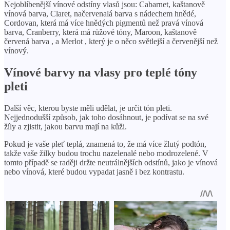
Nejoblíbenější vínové odstíny vlasů jsou: Cabarnet, kaštanově
vínová barva, Claret, načervenalá barva s nádechem hnědé,
Cordovan, která má více hnědých pigmentů než pravá vínová
barva, Cranberry, která má růžové tóny, Maroon, kaštanově
červená barva , a Merlot , který je o něco světlejší a červenější než
vínový.
Vínové barvy na vlasy pro teplé tóny
pleti
Další věc, kterou byste měli udělat, je určit tón pleti.
Nejjednodušší způsob, jak toho dosáhnout, je podívat se na své
žíly a zjistit, jakou barvu mají na kůži.
Pokud je vaše pleť teplá, znamená to, že má více žlutý podtón,
takže vaše žilky budou trochu nazelenalé nebo modrozelené. V
tomto případě se raději držte neutrálnějších odstínů, jako je vínová
nebo vínová, které budou vypadat jasně i bez kontrastu.