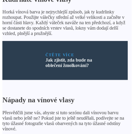
Horká vínová barva je nejrychlejší způsob, jak ty kudrlinky
rozhoupat. Použijte válečky střední až velké velikosti a začněte v
horní části hlavy. Každý váleček naváže na ten předchozí, a když
se dostanete do spodních vrstev vlasů, lokny vám dodají delší
vzhled, plnější a pružnější.
ČTĚTE VÍCE
Jak zjistit, zda bude na
oblečení žmolkování?
Nápady na vínové vlasy
Přesvědčili jsme vás, abyste si tuto sezónu dali vínovou barvu
vlasů nebo ještě ne? Pokud jste to ještě neudělali, podívejte se na
tyto úžasné fotografie vlasů obarvených na tyto úžasné odstíny
vínové.