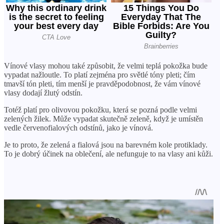
Vínové vlasy mohou také způsobit, že velmi teplá pokožka bude
vypadat nažloutle. To platí zejména pro světlé tóny pleti; čím
tmavší tón pleti, tím menší je pravděpodobnost, že vám vínové
vlasy dodají žlutý odstín.
Totéž platí pro olivovou pokožku, která se pozná podle velmi
zelených žilek. Může vypadat skutečně zeleně, když je umístěn
vedle červenofialových odstínů, jako je vínová.
Je to proto, že zelená a fialová jsou na barevném kole protiklady.
To je dobrý účinek na oblečení, ale nefunguje to na vlasy ani kůži.