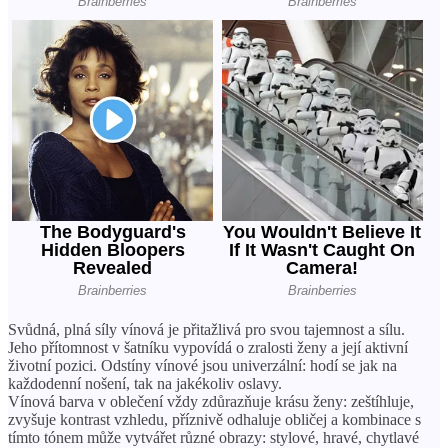
Svůdná, plná síly vínová je přitažlivá pro svou tajemnost a sílu.
Jeho přítomnost v šatníku vypovídá o zralosti ženy a její aktivní
životní pozici. Odstíny vínové jsou univerzální: hodí se jak na
každodenní nošení, tak na jakékoliv oslavy.
Vínová barva v oblečení vždy zdůrazňuje krásu ženy: zeštíhluje,
zvyšuje kontrast vzhledu, příznivě odhaluje obličej a kombinace s
tímto tónem může vytvářet různé obrazy: stylové, hravé, chytlavé