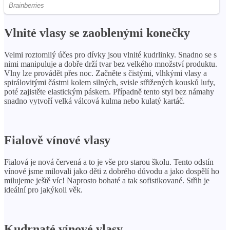
Vlnité vlasy se zaoblenými konečky
Velmi roztomilý účes pro dívky jsou vlnité kudrlinky. Snadno se s
nimi manipuluje a dobře drží tvar bez velkého množství produktu.
Vlny lze provádět přes noc. Začněte s čistými, vlhkými vlasy a
spirálovitými částmi kolem silných, svisle střižených kousků lufy,
poté zajistěte elastickým páskem. Případně tento styl bez námahy
snadno vytvoří velká válcová kulma nebo kulatý kartáč.
Fialově vínové vlasy
Fialová je nová červená a to je vše pro starou školu. Tento odstín
vínové jsme milovali jako děti z dobrého důvodu a jako dospělí ho
milujeme ještě víc! Naprosto bohaté a tak sofistikované. Střih je
ideální pro jakýkoli věk.
Kudrnaté vínové vlasy