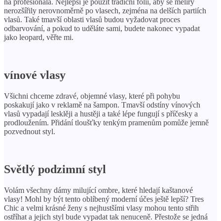
na profesionála. Nejlepší je použít tradiční fólii, aby se melíry
nerozšířily nerovnoměrně po vlasech, zejména na delších partiích
vlasů. Také tmavší oblasti vlasů budou vyžadovat proces
odbarvování, a pokud to uděláte sami, budete nakonec vypadat
jako leopard, věřte mi.
vínové vlasy
Všichni chceme zdravé, objemné vlasy, které při pohybu
poskakují jako v reklamě na šampon. Tmavší odstíny vínových
vlasů vypadají lesklěji a hustěji a také lépe fungují s příčesky a
prodloužením. Přidání tloušťky tenkým pramenům pomůže jemně
pozvednout styl.
Světlý podzimní styl
Volám všechny dámy milující ombre, které hledají kaštanové
vlasy! Mohl by být tento oblíbený moderní účes ještě lepší? Tres
Chic a velmi krásné ženy s nejhustšími vlasy mohou tento střih
ostříhat a jejich styl bude vypadat tak nenuceně. Přestože se jedná