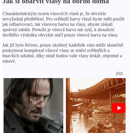
Jak si obarvit vlasy na bordó doma
Charakteristickým rysem vínových vlasů je, že obvykle
nevyžadují předbělení. Pro světlejší barvy vlasů byste měli použít
jak odbarvovací, tak vínovou barvu na vlasy, abyste získali
správný odstín. Protože je vínová barva tak sytá, k dosažení
skvělého výsledku obvykle stačí pouze vínová barva na vlasy.
Jak již bylo řečeno, pouze zkušený kadeřník vám může skutečně
poskytnout komplexní vínové vlasy se směsí světlejších a
tmavších odstínů, díky nimž budou vaše vlasy lesklé, objemné a
zdravé.