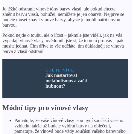
Je těžké odstranit vínové tóny barvy vlasů, ale pokud chcete
změnit barvu vlasů, bohužel, nemůžete je jen obarvit. Nejprve se
budete muset zbavit vínové barvy, abyste je mohli natřít novou
barvou.
Pokud nejde o touhu, ale o lítost – jakmile jste viděli, jak na vás
vypadají vínové vlasy, uvědomili jste si, že to není pro vás – pak
musíte jednat. Čím dříve to vše uděláte, tím důkladněji se vínová
barva z vlasů odstraní.
ČTĚTE VÍCE
Jak nastartovat
metabolismus a začít
hubnout?
Módní tipy pro vínové vlasy
Pamatujte, že vaše vínové vlasy jsou nyní součástí vašeho
vzhledu, takže až budete vybírat barvy na oblečení,
pamatujte, že vínová bude vždy součástí vašeho barevného