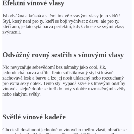
Efektní vínové vlasy
Jsi odvážná a krásná a s těmi tmavě zrzavými vlasy je to vidět!
Styl, který není pro ty, kteří se bojí vyčnívat z davu, ale pro ty,
kteří ano, je tato sytá barva perfektní, když chcete se svými vlasy
zvýraznit.
Odvážný rovný sestřih s vínovými vlasy
Nic nevyzařuje sebevědomí bez námahy jako cool, šik,
jednoduchá barva a střih. Tento sofistikovaný styl si krásně
zachovává lesk a barvu a lze jej nosit uhlazený nebo rozcuchaný
pro extra sexy dotek. Tento styl vypadá skvěle s tmavými odstíny
vínové a stejně dobře se trefí do noty s dobře rozmístěnými světly
nebo slabými světly.
Světlé vínové kadeře
Chcete-li dosáhnout jednotného vínového melíru vlasů, obraťte se