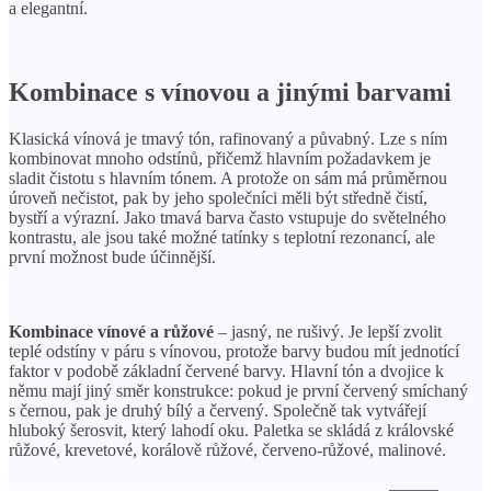
a elegantní.
Kombinace s vínovou a jinými barvami
Klasická vínová je tmavý tón, rafinovaný a půvabný. Lze s ním
kombinovat mnoho odstínů, přičemž hlavním požadavkem je
sladit čistotu s hlavním tónem. A protože on sám má průměrnou
úroveň nečistot, pak by jeho společníci měli být středně čistí,
bystří a výrazní. Jako tmavá barva často vstupuje do světelného
kontrastu, ale jsou také možné tatínky s teplotní rezonancí, ale
první možnost bude účinnější.
Kombinace vínové a růžové
– jasný, ne rušivý. Je lepší zvolit
teplé odstíny v páru s vínovou, protože barvy budou mít jednotící
faktor v podobě základní červené barvy. Hlavní tón a dvojice k
němu mají jiný směr konstrukce: pokud je první červený smíchaný
s černou, pak je druhý bílý a červený. Společně tak vytvářejí
hluboký šerosvit, který lahodí oku. Paletka se skládá z královské
růžové, krevetové, korálově růžové, červeno-růžové, malinové.