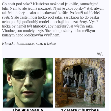
Co nosit pod sako? Klasickou možností je košile, samozřejmě
bílá. Není to ale jediná možnost. Nyní je „kovbojský“ styl, abych
tak řekl, dobrý – sako a kostkovaná košile. Poslouží také lehký
svetr. Stále častěji nosí tričko pod saka, zastrknou ho do pásku
nebo použijí podlouhlý model a nechají ho nezatažený. Výstřih
trička by neměl být hluboký, aby nepřekrýval výstřih saka.
Vhodné jsou modely s výstřihem do posádky nebo mělkým
kulatým nebo lodičkovým výstřihem.
Klasická kombinace: sako a košile