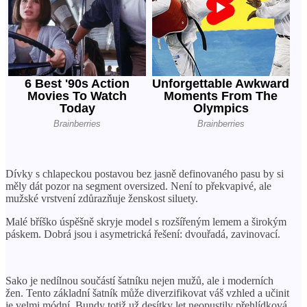
Dívky s chlapeckou postavou bez jasně definovaného pasu by si
měly dát pozor na segment oversized. Není to překvapivé, ale
mužské vrstvení zdůrazňuje ženskost siluety.
Malé bříško úspěšně skryje model s rozšířeným lemem a širokým
páskem. Dobrá jsou i asymetrická řešení: dvouřadá, zavinovací.
Sako je nedílnou součástí šatníku nejen mužů, ale i moderních
žen. Tento základní šatník může diverzifikovat váš vzhled a učinit
je velmi módní. Bundy totiž už desítky let neopustily přehlídková