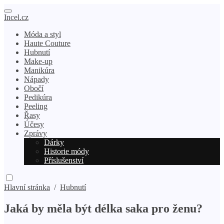
Incel.cz
Móda a styl
Haute Couture
Hubnutí
Make-up
Manikúra
Nápady
Obočí
Pedikúra
Peeling
Řasy
Účesy
Zprávy
Dárky
Historie módy
Příslušenství
Hlavní stránka
/
Hubnutí
Jaká by měla být délka saka pro ženu?