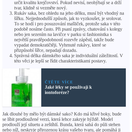
určit kvalitu krejčovství. Pokud nevisí, neohýbají se a drží
tvar, klidně si vezměte nový.
Rukáv saka, bez ohledu na jeho délku, musí být vhodný na
šířku. Nejjednodušší způsob, jak to vyzkoušet, je srolovat.
To se hodí i pro posuzování mašliček, protože saka v této
podobě nosíme často. Při psaní zprávy, chatování s kolegy
nebo jen sezením na lavičce v parku si fashionistka s
největší pravděpodobností rozevře zápěstí, takže bude
vypadat demokratičtěji. Vyhrnuté rukávy, které se
přizpůsobí šířce, nepadají dozadu.
Správná délka dámského saka je individuální záležitostí. V
této věci je lepší se řídit charakteristikami postavy.
ČTĚTE VÍCE
Jaké léky se používají k
iontoforéze?
Jak dlouhé by mělo být dámské sako? Kdo má křivé boky, bude
se líbit prodloužené verzi, která lehce zakryje hýždě. Model
prodlouží její siluetu a zeštíhlí. Bunda, která sahá do půli stehen
nebo níž, neskryje přirozenou krásu vašeho tvaru, ale pomáhá ji