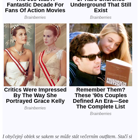
I obyčejný oblek se sakem se může stát večerním outfitem. Stačí si