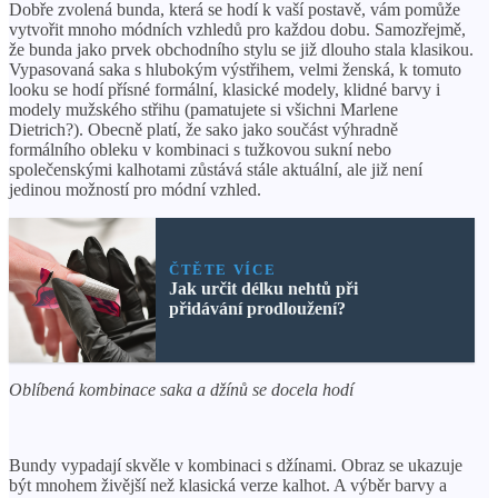
Dobře zvolená bunda, která se hodí k vaší postavě, vám pomůže
vytvořit mnoho módních vzhledů pro každou dobu. Samozřejmě,
že bunda jako prvek obchodního stylu se již dlouho stala klasikou.
Vypasovaná saka s hlubokým výstřihem, velmi ženská, k tomuto
looku se hodí přísné formální, klasické modely, klidné barvy i
modely mužského střihu (pamatujete si všichni Marlene
Dietrich?). Obecně platí, že sako jako součást výhradně
formálního obleku v kombinaci s tužkovou sukní nebo
společenskými kalhotami zůstává stále aktuální, ale již není
jedinou možností pro módní vzhled.
ČTĚTE VÍCE
Jak určit délku nehtů při
přidávání prodloužení?
Oblíbená kombinace saka a džínů se docela hodí
Bundy vypadají skvěle v kombinaci s džínami. Obraz se ukazuje
být mnohem živější než klasická verze kalhot. A výběr barvy a