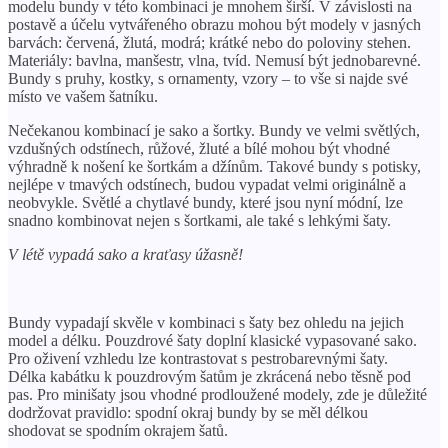
modelu bundy v této kombinaci je mnohem širší. V závislosti na
postavě a účelu vytvářeného obrazu mohou být modely v jasných
barvách: červená, žlutá, modrá; krátké nebo do poloviny stehen.
Materiály: bavlna, manšestr, vlna, tvíd. Nemusí být jednobarevné.
Bundy s pruhy, kostky, s ornamenty, vzory – to vše si najde své
místo ve vašem šatníku.
Nečekanou kombinací je sako a šortky. Bundy ve velmi světlých,
vzdušných odstínech, růžové, žluté a bílé mohou být vhodné
výhradně k nošení ke šortkám a džínům. Takové bundy s potisky,
nejlépe v tmavých odstínech, budou vypadat velmi originálně a
neobvykle. Světlé a chytlavé bundy, které jsou nyní módní, lze
snadno kombinovat nejen s šortkami, ale také s lehkými šaty.
V létě vypadá sako a kraťasy úžasně!
Bundy vypadají skvěle v kombinaci s šaty bez ohledu na jejich
model a délku. Pouzdrové šaty doplní klasické vypasované sako.
Pro oživení vzhledu lze kontrastovat s pestrobarevnými šaty.
Délka kabátku k pouzdrovým šatům je zkrácená nebo těsně pod
pas. Pro minišaty jsou vhodné prodloužené modely, zde je důležité
dodržovat pravidlo: spodní okraj bundy by se měl délkou
shodovat se spodním okrajem šatů.