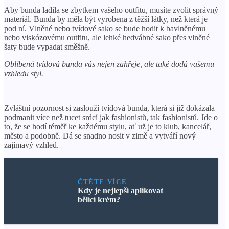
Aby bunda ladila se zbytkem vašeho outfitu, musíte zvolit správný
materiál. Bunda by měla být vyrobena z těžší látky, než která je
pod ní. Vlněné nebo tvídové sako se bude hodit k bavlněnému
nebo viskózovému outfitu, ale lehké hedvábné sako přes vlněné
šaty bude vypadat směšně.
Oblíbená tvídová bunda vás nejen zahřeje, ale také dodá vašemu
vzhledu styl.
Zvláštní pozornost si zaslouží tvídová bunda, která si již dokázala
podmanit více než tucet srdcí jak fashionistů, tak fashionistů. Jde o
to, že se hodí téměř ke každému stylu, ať už je to klub, kancelář,
město a podobně. Dá se snadno nosit v zimě a vytváří nový
zajímavý vzhled.
ČTĚTE VÍCE
Kdy je nejlepší aplikovat
bělící krém?