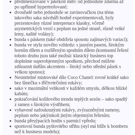
předimenzované v jakékoli míře: od jednoduše zdarma až
po upřímně hypertrofované;
dvouřadé nebo jednoduše se zavinovačkou (na téma
takového saka návrháři hodně experimentovali, byly
prezentovány různé interpretace klasiky, včetně
asymetrických verzí s peplum na jedné straně, různě velké
lemy, našité volány);
bunda s páskem (také obdržela spoustu zajímavých variací);
bunda ve stylu nového vzhledu: s jasným pasem, širokým
horním dílem a rozšířeným spodním dílem (kontrastní řešení
tohoto druhu jsou také možná: klasický business top
doplníme superobjemným spodkem, přechod můžete
zdůraznit dalším akcentem – široký nebo střední pásek s
velkou sponou);
Nesmrtelné mistrovské dílo Coco Chanel: rovné krátké sako
bez límečku s tříčtvrtečními rukávy;
sako v maximální velikosti v každém smyslu, délkou blízké
kabátu;
pokračování košilového trendu teplých sezón – sako spadlý
z ramen s širokým výstřihem;
vybavené nafouknutými rukávy, zvýrazněnými rameny,
peplum nebo jakýmkoli jiným objemným řešením;
bunda přesýpacích hodin s parmicí vpředu;
sportovní bunda pytlovitého střihu (styl má blíže k bomberu
než k business modelu);