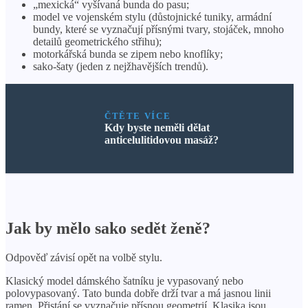
„mexická“ vyšívaná bunda do pasu;
model ve vojenském stylu (důstojnické tuniky, armádní
bundy, které se vyznačují přísnými tvary, stojáček, mnoho
detailů geometrického střihu);
motorkářská bunda se zipem nebo knoflíky;
sako-šaty (jeden z nejžhavějších trendů).
ČTĚTE VÍCE
Kdy byste neměli dělat
anticelulitidovou masáž?
Jak by mělo sako sedět ženě?
Odpověď závisí opět na volbě stylu.
Klasický model dámského šatníku je vypasovaný nebo
polovypasovaný. Tato bunda dobře drží tvar a má jasnou linii
ramen. Přistání se vyznačuje přísnou geometrií. Klasika jsou