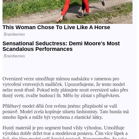
Oversized verze umožňuje mírnou nadsázku v ramenou pro
vytvoření vrstvených mašliček. Upozorňujeme, že tento model
nelze nosit těsně. Pokud tedy plánujete nosit oversized sako přes
tlustý svetr, zvažte budoucí fit. Mělo by zůstat s příspěvkem.
Přiléhavý model dělá čest svému jménu: přizpůsobí se vaší
postavě. Model zcela kopíruje siluetu fashionisty. Tato bunda má
mnoho šipek a může být vyrobena z elastické látky.
Hustý materiál je pro segment bund vždy výhodou. Umožňuje
výrobku dobře držet tvar a modelovat postavu. Čím více šipek a
švů, tím lépe model sedí ženské postavě. Nezapomeňte, že sako