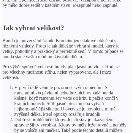
by mělo dobře sedět v každém stavu: rozepnuté nebo zapnuté.
Jak vybrat velikost?
Bunda je univerzální šatník. Kombinujeme takové oblečení s
různými vzhledy. Proto je tak důležité vybrat si model, který je
velký, pohodlný a praktický a perfektně sedí. V tomto případě se
bunda stane vaším módním životabudičem.
Pro výběr správné velikosti bundy platí jasná pravidla. Hodí se
pro všechny možnosti střihu, nejen vypasované, ale i maxi
velikosti.
V první řadě věnujte pozornost svým ramenům. S
ramenními vycpávkami nebo bez nich vypadá bunda
krásně, když ramenní šev vede od krku k paži a končí v
krajních bodech. Střih jasně přes ramena vytváří
nejharmoničtější siluetu. U oversize je povolena mírně
zvýšená délka, která opticky rozšiřuje hrudník.
Dobře si prohlédněte klopy. Jejich stav je ukazatelem
správné šířky výrobku. Klopy by měly ležet rovně a neměly
by se vrásčit ani mačkat. Také podle těchto detailů můžete