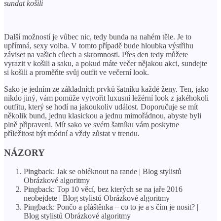
sundat košili
Další možností je vůbec nic, tedy bunda na nahém těle. Je to
upřímná, sexy volba. V tomto případě bude hloubka výstřihu
záviset na vašich cílech a skromnosti. Přes den tedy můžete
vyrazit v košili a saku, a pokud máte večer nějakou akci, sundejte
si košili a proměňte svůj outfit ve večerní look.
Sako je jedním ze základních prvků šatníku každé ženy. Ten, jako
nikdo jiný, vám pomůže vytvořit luxusní ležérní look z jakéhokoli
outfitu, který se hodí na jakoukoliv událost. Doporučuje se mít
několik bund, jednu klasickou a jednu mimořádnou, abyste byli
plně připraveni. Mít sako ve svém šatníku vám poskytne
příležitost být módní a vždy zůstat v trendu.
NÁZORY
Pingback: Jak se obléknout na rande | Blog stylistů
Obrázkové algoritmy
Pingback: Top 10 věcí, bez kterých se na jaře 2016
neobejdete | Blog stylistů Obrázkové algoritmy
Pingback: Pončo a pláštěnka – co to je a s čím je nosit? |
Blog stylistů Obrázkové algoritmy