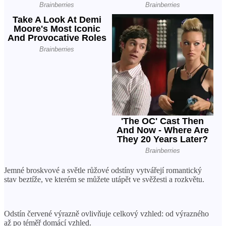
Jemné broskvové a světle růžové odstíny vytvářejí romantický
stav beztíže, ve kterém se můžete utápět ve svěžesti a rozkvětu.
Odstín červené výrazně ovlivňuje celkový vzhled: od výrazného
až po téměř domácí vzhled.