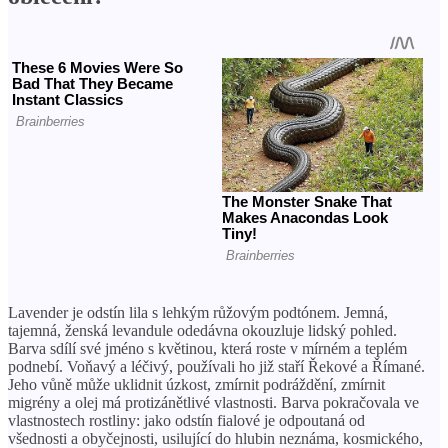
Lavender je odstín lila s lehkým růžovým podtónem. Jemná,
tajemná, ženská levandule odedávna okouzluje lidský pohled.
Barva sdílí své jméno s květinou, která roste v mírném a teplém
podnebí. Voňavý a léčivý, používali ho již staří Řekové a Římané.
Jeho vůně může uklidnit úzkost, zmírnit podráždění, zmírnit
migrény a olej má protizánětlivé vlastnosti. Barva pokračovala ve
vlastnostech rostliny: jako odstín fialové je odpoutaná od
všednosti a obyčejnosti, usilující do hlubin neznáma, kosmického,