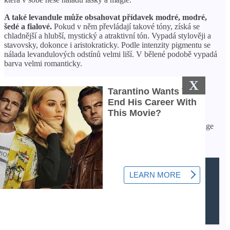
A také levandule může obsahovat přídavek modré, modré,
šedé a fialové.
Pokud v něm převládají takové tóny, získá se
chladnější a hlubší, mystický a atraktivní tón. Vypadá stylověji a
stavovsky, dokonce i aristokraticky. Podle intenzity pigmentu se
nálada levandulových odstínů velmi liší. V bělené podobě vypadá
barva velmi romanticky.
Sluší většině dám, což se nedá říci o zářivě sytých
X
levandulových tónech. Barva se snadno mísí s
béžovou, světle růžovou, světle žlutou.
Stylisté varují, že levanduli musíte ve svém šatníku používat s
určitou opatrností. Každý z odstínů má svůj vlastní vliv na image
ženy. Tlumená bledá levandule do ní tedy vnese chlad, což se
hodí zejména při vytváření letních mašliček.
ČTĚTE VÍCE
Jak napnout kůži na obličeji
bez operace?