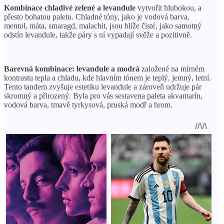
Kombinace chladivé zelené a levandule
vytvořit hlubokou, a
přesto bohatou paletu. Chladné tóny, jako je vodová barva,
mentol, máta, smaragd, malachit, jsou blíže čisté, jako samotný
odstín levandule, takže páry s ní vypadají svěže a pozitivně.
Barevná kombinace: levandule a modrá
založené na mírném
kontrastu tepla a chladu, kde hlavním tónem je teplý, jemný, letní.
Tento tandem zvyšuje estetiku levandule a zároveň udržuje pár
skromný a přirozený. Byla pro vás sestavena paleta akvamarín,
vodová barva, tmavě tyrkysová, pruská modř a hrom.