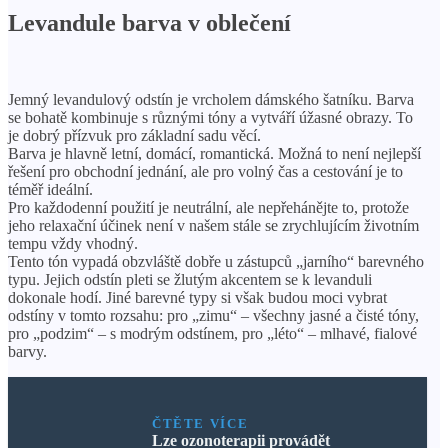
Levandule barva v oblečení
Jemný levandulový odstín je vrcholem dámského šatníku. Barva
se bohatě kombinuje s různými tóny a vytváří úžasné obrazy. To
je dobrý přízvuk pro základní sadu věcí.
Barva je hlavně letní, domácí, romantická. Možná to není nejlepší
řešení pro obchodní jednání, ale pro volný čas a cestování je to
téměř ideální.
Pro každodenní použití je neutrální, ale nepřehánějte to, protože
jeho relaxační účinek není v našem stále se zrychlujícím životním
tempu vždy vhodný.
Tento tón vypadá obzvláště dobře u zástupců „jarního“ barevného
typu. Jejich odstín pleti se žlutým akcentem se k levanduli
dokonale hodí. Jiné barevné typy si však budou moci vybrat
odstíny v tomto rozsahu: pro „zimu“ – všechny jasné a čisté tóny,
pro „podzim“ – s modrým odstínem, pro „léto“ – mlhavé, fialové
barvy.
ČTĚTE VÍCE
Lze ozonoterapii provádět