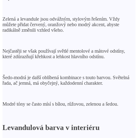
Zelená a levandule jsou odvážným, stylovým řešením. Vždy
můžete přidat červený, oranžový nebo modrý akcent, abyste
radikálně změnili vzhled všeho.
Nejčastěji se však používají světlé mentolové a mátové odstíny,
které zdůrazňují křehkost a lehkost hlavního odstínu.
Šedo-modrá je další oblíbená kombinace s touto barvou. Světelná
řada, ač jemná, má obyčejný, každodenní charakter.
Modré tóny se často mísí s bílou, růžovou, zelenou a šedou.
Levandulová barva v interiéru