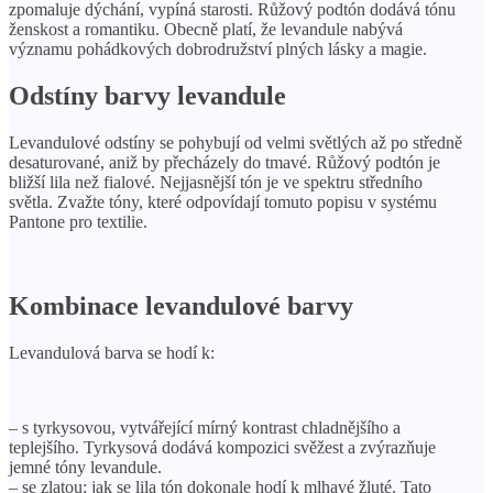
zpomaluje dýchání, vypíná starosti. Růžový podtón dodává tónu
ženskost a romantiku. Obecně platí, že levandule nabývá
významu pohádkových dobrodružství plných lásky a magie.
Odstíny barvy levandule
Levandulové odstíny se pohybují od velmi světlých až po středně
desaturované, aniž by přecházely do tmavé. Růžový podtón je
bližší lila než fialové. Nejjasnější tón je ve spektru středního
světla. Zvažte tóny, které odpovídají tomuto popisu v systému
Pantone pro textilie.
Kombinace levandulové barvy
Levandulová barva se hodí k:
– s tyrkysovou, vytvářející mírný kontrast chladnějšího a
teplejšího. Tyrkysová dodává kompozici svěžest a zvýrazňuje
jemné tóny levandule.
– se zlatou: jak se lila tón dokonale hodí k mlhavé žluté. Tato