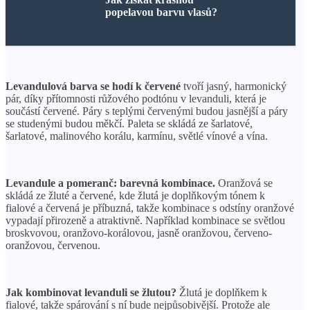
popelavou barvu vlasů?
Levandulová barva se hodí k červené
tvoří jasný, harmonický
pár, díky přítomnosti růžového podtónu v levanduli, která je
součástí červené. Páry s teplými červenými budou jasnější a páry
se studenými budou měkčí. Paleta se skládá ze šarlatové,
šarlatové, malinového korálu, karmínu, světlé vínové a vína.
Levandule a pomeranč: barevná kombinace.
Oranžová se
skládá ze žluté a červené, kde žlutá je doplňkovým tónem k
fialové a červená je příbuzná, takže kombinace s odstíny oranžové
vypadají přirozeně a atraktivně. Například kombinace se světlou
broskvovou, oranžovo-korálovou, jasně oranžovou, červeno-
oranžovou, červenou.
Jak kombinovat levanduli se žlutou?
Žlutá je doplňkem k
fialové, takže spárování s ní bude nejpůsobivější. Protože ale