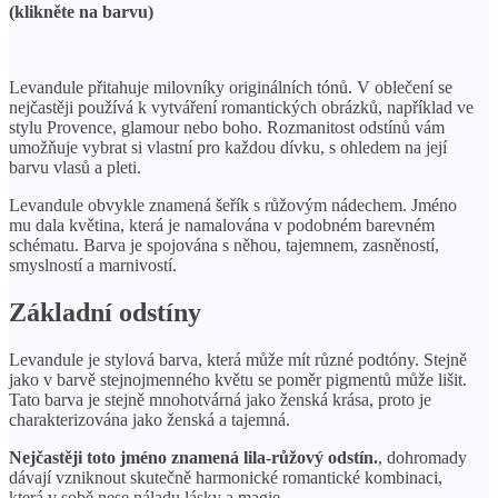
(klikněte na barvu)
Levandule přitahuje milovníky originálních tónů. V oblečení se
nejčastěji používá k vytváření romantických obrázků, například ve
stylu Provence, glamour nebo boho. Rozmanitost odstínů vám
umožňuje vybrat si vlastní pro každou dívku, s ohledem na její
barvu vlasů a pleti.
Levandule obvykle znamená šeřík s růžovým nádechem. Jméno
mu dala květina, která je namalována v podobném barevném
schématu. Barva je spojována s něhou, tajemnem, zasněností,
smyslností a marnivostí.
Základní odstíny
Levandule je stylová barva, která může mít různé podtóny. Stejně
jako v barvě stejnojmenného květu se poměr pigmentů může lišit.
Tato barva je stejně mnohotvárná jako ženská krása, proto je
charakterizována jako ženská a tajemná.
Nejčastěji toto jméno znamená lila-růžový odstín.
, dohromady
dávají vzniknout skutečně harmonické romantické kombinaci,
která v sobě nese náladu lásky a magie.