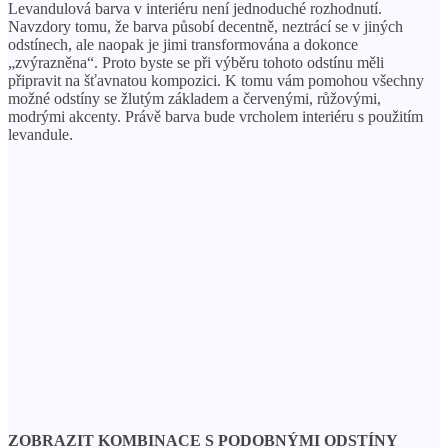
Levandulová barva v interiéru není jednoduché rozhodnutí.
Navzdory tomu, že barva působí decentně, neztrácí se v jiných
odstínech, ale naopak je jimi transformována a dokonce
„zvýrazněna“. Proto byste se při výběru tohoto odstínu měli
připravit na šťavnatou kompozici. K tomu vám pomohou všechny
možné odstíny se žlutým základem a červenými, růžovými,
modrými akcenty. Právě barva bude vrcholem interiéru s použitím
levandule.
ZOBRAZIT KOMBINACE S PODOBNÝMI ODSTÍNY