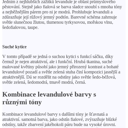
Jedním z nejhlubších zážitků levandule je oblast průmyslového
pěstování. Stejně jako fialová se barva sladce snoubí s mnoha tóny
a nejběžnějším párem pro ni je modrá. Prohlubuje levanduli a
zdůrazňuje její růžový jemný podtón. Barevné schéma zahrnuje
světle slunečnou žlutou, tlumenou tyrkysovou, mořskou vlnu,
šedofialovou, taupe.
Suché kytice
V tomto případě se jedná o suchou kytici s funkcí sáčku, díky
čemuž je nejen atraktivní, ale i funkční. Hrubá tkanina, suché
malované květiny působí jako jemný přirozený kontrast a bohaté
levandulové pozadí a světle zelená stuha činí kompozici jasnější a
atraktivnější. Dá se rozdělit na odstíny jako světle šedo-béžová,
světle zelená, šedomodrá, tmavě modrá, černá.
Kombinace levandulové barvy s
různými tóny
Kombinace levandulové barvy s dalšími tóny je šťavnatá a
atraktivní. samotná barva, jako odstín fialové, zvýrazňuje blízké
odstíny, takže zbarvení jakéhokoli páru bude na vysoké úrovni.