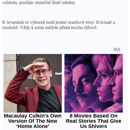
vzhledu, použijte slunečné žluté odstíny.
K levanduli se výborně hodí jemné oranžové tóny: šťavnaté a
exotické. Vždy k tomu můžete přidat trochu růžové.