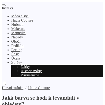
Incel.cz
Móda a styl
Haute Couture
Hubnutí
Make-up
Manikúra
Nápady
Obočí
Pedikúra
Peeling
Řasy
Účesy
Zprávy
Dárky
Historie módy
Příslušenství
Hlavní stránka
/
Haute Couture
Jaká barva se hodí k levanduli v
oblečení?