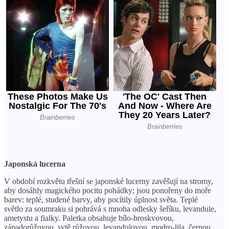
Japonská lucerna
V období rozkvětu třešní se japonské lucerny zavěšují na stromy,
aby dosáhly magického pocitu pohádky; jsou ponořeny do moře
barev: teplé, studené barvy, aby pocítily úplnost světa. Teplé
světlo za soumraku si pohrává s mnoha odlesky šeříku, levandule,
ametystu a fialky. Paletka obsahuje bílo-broskvovou,
západorůžovou, sytě růžovou, levandulovou, modro-lila, černou.