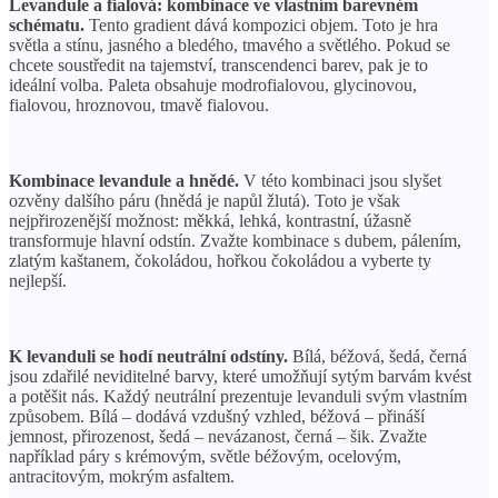
Levandule a fialová: kombinace ve vlastním barevném
schématu.
Tento gradient dává kompozici objem. Toto je hra
světla a stínu, jasného a bledého, tmavého a světlého. Pokud se
chcete soustředit na tajemství, transcendenci barev, pak je to
ideální volba. Paleta obsahuje modrofialovou, glycinovou,
fialovou, hroznovou, tmavě fialovou.
Kombinace levandule a hnědé.
V této kombinaci jsou slyšet
ozvěny dalšího páru (hnědá je napůl žlutá). Toto je však
nejpřirozenější možnost: měkká, lehká, kontrastní, úžasně
transformuje hlavní odstín. Zvažte kombinace s dubem, pálením,
zlatým kaštanem, čokoládou, hořkou čokoládou a vyberte ty
nejlepší.
K levanduli se hodí neutrální odstíny.
Bílá, béžová, šedá, černá
jsou zdařilé neviditelné barvy, které umožňují sytým barvám kvést
a potěšit nás. Každý neutrální prezentuje levanduli svým vlastním
způsobem. Bílá – dodává vzdušný vzhled, béžová – přináší
jemnost, přirozenost, šedá – nevázanost, černá – šik. Zvažte
například páry s krémovým, světle béžovým, ocelovým,
antracitovým, mokrým asfaltem.