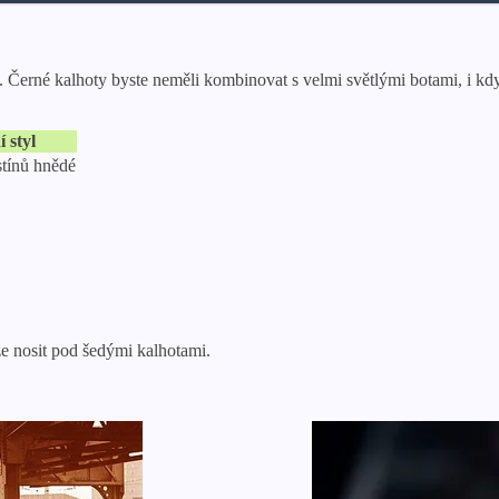
 Černé kalhoty byste neměli kombinovat s velmi světlými botami, i když
 styl
stínů hnědé
lze nosit pod šedými kalhotami.