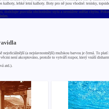
os kalhoty, lehké letní kalhoty. Boty pro ně jsou vhodné: tenisky, topsi
í, dodržujte pravidla obchodního stylu a nemůžete udělat chybu. Pok
žínům.
ravidla
ně nejoficiálnější (a nejslavnostnější) mužskou barvou je černá. To plat
cmi není akceptováno, protože to vytváří rozpor, který vnáší disharm
vá atd.).