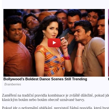
Zaměření na tradiční pravidla kombinace je zvláště důležité, pokud jde
klasickým botám nebo botám obecně uznávané barvy.
Pokud jde o neformální oblékání, neexistují žádná pravidla, která b