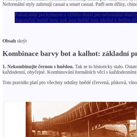
Neformální styly zahrnují casual a smart casual. Patří sem džíny, chin
Pokud máte pochybnosti o výběru obuvi pro neformální oblečen
doporučují hnědé boty, pak jsou hnědé boty ideální k šedým d
Obsah
skrýt
Kombinace barvy bot a kalhot: základní p
1. Nekombinujte černou s hnědou.
Tak se to historicky stalo. Ostat
každodenní, obyčejné. Kombinování formálních věcí s každodenními vě
Toto pravidlo platí pro všechny odstíny hnědé (červená, písková, víno