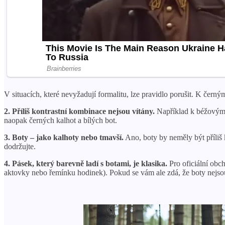
V situacích, které nevyžadují formalitu, lze pravidlo porušit. K čern
2. Příliš kontrastní kombinace nejsou vítány.
Například k béžovým k
naopak černých kalhot a bílých bot.
3. Boty – jako kalhoty nebo tmavší.
Ano, boty by neměly být příliš k
dodržujte.
4. Pásek, který barevně ladí s botami, je klasika.
Pro oficiální obch
aktovky nebo řemínku hodinek). Pokud se vám ale zdá, že boty nejso