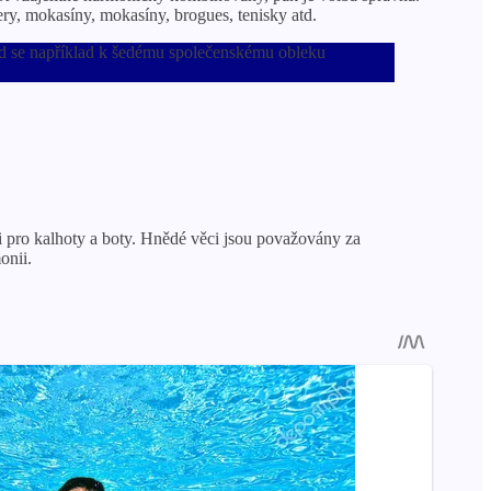
dery, mokasíny, mokasíny, brogues, tenisky atd.
ud se například k šedému společenskému obleku
í i pro kalhoty a boty. Hnědé věci jsou považovány za
onii.