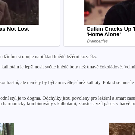
ým džínům si obujte například hnědé ležérní kozačky.
alhotám je lepší nosit světle hnědé boty než tmavé čokoládové. Velmi
ontrastní, ale neměly by být ani světlejší než kalhoty. Pokud se musíte 
odní styl je to dogma. Odchylky jsou povoleny pro ležérní a smart casu
u harmonicky kombinovány s kalhotami, zkuste si vzít pásek v barvě b