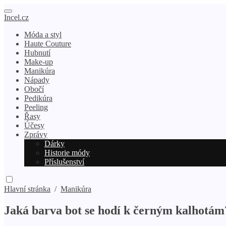
Incel.cz
Móda a styl
Haute Couture
Hubnutí
Make-up
Manikúra
Nápady
Obočí
Pedikúra
Peeling
Řasy
Účesy
Zprávy
Dárky
Historie módy
Příslušenství
Hlavní stránka
/
Manikúra
Jaká barva bot se hodí k černým kalhotám