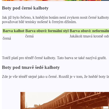
Boty pod černé kalhoty
Jak již bylo řečeno, k hnědým botám není zvykem nosit černé kalhoty.
považovat bílé tenisky nošené k černým džínům.
Barva kalhot
Barva obuvi: formální styl
Barva obuvi: neformální
černá
Jakákoli tmavá kromě od
černá
Totéž platí pro téměř černé kalhoty. Tato barva se také nazývá grafit.
Boty pod tmavě šedé kalhoty
Zde je vše téměř stejné jako u černé. Rozdíl je v tom, že hnědé boty 