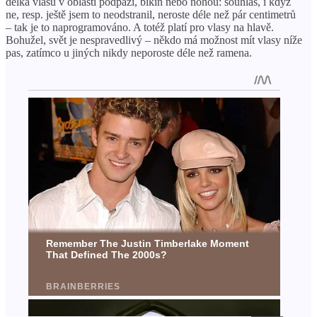
délka vlasů v oblasti podpaží, bikin nebo nohou: souhlas, i když
ne, resp. ještě jsem to neodstranil, neroste déle než pár centimetrů
– tak je to naprogramováno. A totéž platí pro vlasy na hlavě.
Bohužel, svět je nespravedlivý – někdo má možnost mít vlasy níže
pas, zatímco u jiných nikdy neporoste déle než ramena.