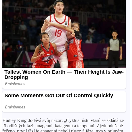
Hadley King dodává svůj názor: „Cyklus růstu vlasů se skládá ze
tří odlišných fází: anagenní, katagenní a telogenní. Zjednodušeně
řečeno, první fází je anagenní neboli růstová fáze: trvá v průměru