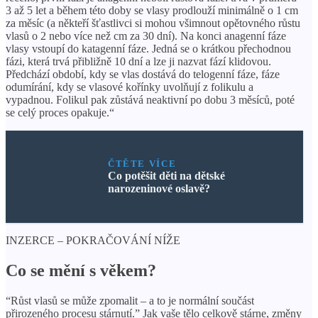
3 až 5 let a během této doby se vlasy prodlouží minimálně o 1 cm
za měsíc (a někteří šťastlivci si mohou všimnout opětovného růstu
vlasů o 2 nebo více než cm za 30 dní). Na konci anagenní fáze
vlasy vstoupí do katagenní fáze. Jedná se o krátkou přechodnou
fázi, která trvá přibližně 10 dní a lze ji nazvat fází klidovou.
Předchází období, kdy se vlas dostává do telogenní fáze, fáze
odumírání, kdy se vlasové kořínky uvolňují z folikulu a
vypadnou. Folikul pak zůstává neaktivní po dobu 3 měsíců, poté
se celý proces opakuje.“
ČTĚTE VÍCE
Co potěšit děti na dětské
narozeninové oslavě?
INZERCE – POKRAČOVÁNÍ NÍŽE
Co se mění s věkem?
“Růst vlasů se může zpomalit – a to je normální součást
přirozeného procesu stárnutí.” Jak vaše tělo celkově stárne, změny