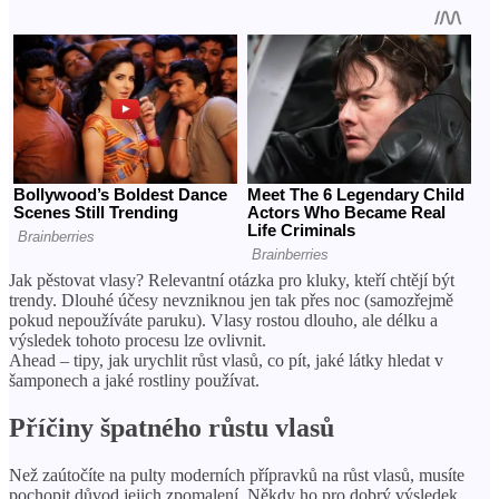
Jak pěstovat vlasy? Relevantní otázka pro kluky, kteří chtějí být
trendy. Dlouhé účesy nevzniknou jen tak přes noc (samozřejmě
pokud nepoužíváte paruku). Vlasy rostou dlouho, ale délku a
výsledek tohoto procesu lze ovlivnit.
Ahead – tipy, jak urychlit růst vlasů, co pít, jaké látky hledat v
šamponech a jaké rostliny používat.
Příčiny špatného růstu vlasů
Než zaútočíte na pulty moderních přípravků na růst vlasů, musíte
pochopit důvod jejich zpomalení. Někdy ho pro dobrý výsledek