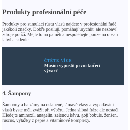
Produkty profesionální péče
Produkty pro stimulaci růstu vlasů najdete v profesionální řadě
jakékoli značky. Dobře posilují, pomáhají urychlit, ale nezbaví
zdroje potíží. Mějte to na paměti a nespoléhejte pouze na obsah
lahví a sklenic.
ČTĚTE VÍCE
Musím vypustit první kuřecí
vývar?
4. Šampony
Šampony a balzámy na oslabené, lámavé vlasy a vypadávání
vlasů byste měli zvážit při výběru. Jedna slibná fráze ale nestačí.
Hledejte aminexil, anagelin, zelenou kávu, goji bobule, ženšen,
ruscus, výtažky z pepře a vitamínové komplexy.