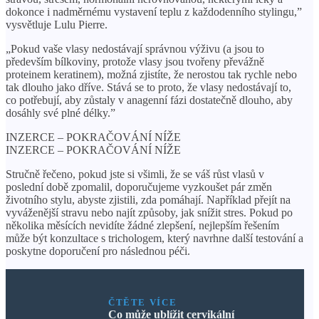
dokonce i nadměrnému vystavení teplu z každodenního stylingu,”
vysvětluje Lulu Pierre.
„Pokud vaše vlasy nedostávají správnou výživu (a jsou to
především bílkoviny, protože vlasy jsou tvořeny převážně
proteinem keratinem), možná zjistíte, že nerostou tak rychle nebo
tak dlouho jako dříve. Stává se to proto, že vlasy nedostávají to,
co potřebují, aby zůstaly v anagenní fázi dostatečně dlouho, aby
dosáhly své plné délky.”
INZERCE – POKRAČOVÁNÍ NÍŽE
INZERCE – POKRAČOVÁNÍ NÍŽE
Stručně řečeno, pokud jste si všimli, že se váš růst vlasů v
poslední době zpomalil, doporučujeme vyzkoušet pár změn
životního stylu, abyste zjistili, zda pomáhají. Například přejít na
vyváženější stravu nebo najít způsoby, jak snížit stres. Pokud po
několika měsících nevidíte žádné zlepšení, nejlepším řešením
může být konzultace s trichologem, který navrhne další testování a
poskytne doporučení pro následnou péči.
ČTĚTE VÍCE
Co může ublížit cervikální