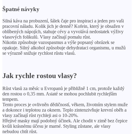
Špatné návyky
Silná káva na probuzení, šálek čaje pro inspiraci a jeden pro vaši
pracovní náladu. Kolik jich je denně? Kofein, který je obsažen v
oblíbených nápojích, stahuje cévy a vyvolává nedostatek výživy
vlasových folikulů. Vlasy začínají pomalu růst.
Nikotin způsobuje vazospasmus a výše popsaný obrázek se
opakuje. Silný alkohol způsobuje dehydrataci organismu, u mužů
se výrazně snižuje rychlost růstu vlasů.
Jak rychle rostou vlasy?
Růst vlasů za měsíc u Evropanů je přibližně 1 cm, protože každý
den rostou o 0,35 mm. Asiaté se mohou pochlubit rychlejším
tempem.
Tento proces je ovlivněn dědičností, věkem, životním stylem muže
a dokonce i teplotou za oknem. Teplo zintenzivňuje krevní oběh a
vlasy začínají růst rychleji asi o 10-20%.
Hřejivé masky mají podobný účinek. Ale chodit v zimě bez čepice
kvůli krásnému účesu je marné. Styling zůstane, ale vlasy
nebudou chtít růst.