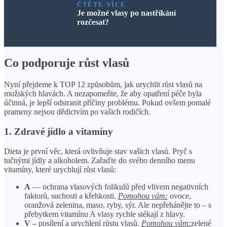
ČTĚTE VÍCE
Je možné vlasy po nastříkání
rozčesat?
Co podporuje růst vlasů
Nyní přejdeme k TOP 12 způsobům, jak urychlit růst vlasů na
mužských hlavách. A nezapomeňte, že aby opatření péče byla
účinná, je lepší odstranit příčiny problému. Pokud ovšem pomalé
prameny nejsou dědictvím po vašich rodičích.
1. Zdravé jídlo a vitamíny
Dieta je první věc, která ovlivňuje stav vašich vlasů. Pryč s
tučnými jídly a alkoholem. Zařaďte do svého denního menu
vitamíny, které urychlují růst vlasů:
А
— ochrana vlasových folikulů před vlivem negativních
faktorů, suchosti a křehkosti.
Pomohou vám:
ovoce,
oranžová zelenina, maso, ryby, sýr. Ale nepřehánějte to – s
přebytkem vitamínu A vlasy rychle stékají z hlavy.
V –
posílení a urychlení růstu vlasů.
Pomohou vám:
zelené