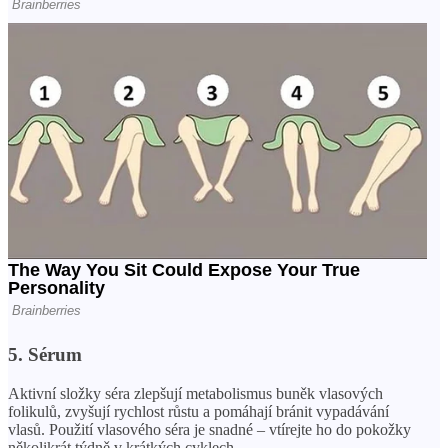
5. Sérum
Aktivní složky séra zlepšují metabolismus buněk vlasových
folikulů, zvyšují rychlost růstu a pomáhají bránit vypadávání
vlasů. Použití vlasového séra je snadné – vtírejte ho do pokožky
několikrát týdně v krátkých cyklech.