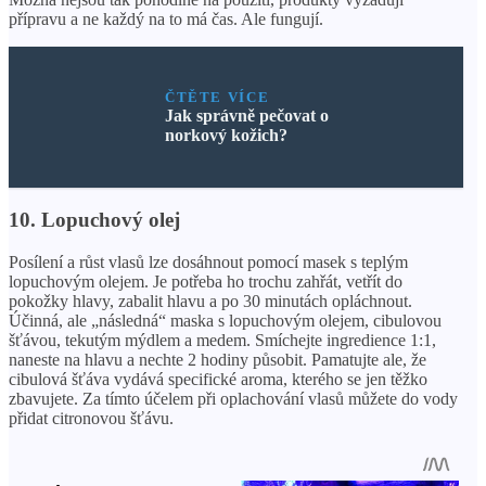
přípravu a ne každý na to má čas. Ale fungují.
ČTĚTE VÍCE
Jak správně pečovat o
norkový kožich?
10. Lopuchový olej
Posílení a růst vlasů lze dosáhnout pomocí masek s teplým
lopuchovým olejem. Je potřeba ho trochu zahřát, vetřít do
pokožky hlavy, zabalit hlavu a po 30 minutách opláchnout.
Účinná, ale „následná“ maska ​​s lopuchovým olejem, cibulovou
šťávou, tekutým mýdlem a medem. Smíchejte ingredience 1:1,
naneste na hlavu a nechte 2 hodiny působit. Pamatujte ale, že
cibulová šťáva vydává specifické aroma, kterého se jen těžko
zbavujete. Za tímto účelem při oplachování vlasů můžete do vody
přidat citronovou šťávu.