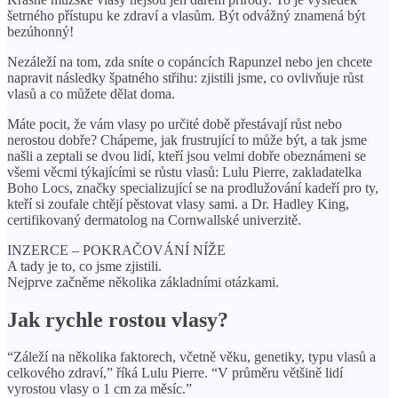
šetrného přístupu ke zdraví a vlasům. Být odvážný znamená být
bezúhonný!
Nezáleží na tom, zda sníte o copáncích Rapunzel nebo jen chcete
napravit následky špatného střihu: zjistili jsme, co ovlivňuje růst
vlasů a co můžete dělat doma.
Máte pocit, že vám vlasy po určité době přestávají růst nebo
nerostou dobře? Chápeme, jak frustrující to může být, a tak jsme
našli a zeptali se dvou lidí, kteří jsou velmi dobře obeznámeni se
všemi věcmi týkajícími se růstu vlasů: Lulu Pierre, zakladatelka
Boho Locs, značky specializující se na prodlužování kadeří pro ty,
kteří si zoufale chtějí pěstovat vlasy sami. a Dr. Hadley King,
certifikovaný dermatolog na Cornwallské univerzitě.
INZERCE – POKRAČOVÁNÍ NÍŽE
A tady je to, co jsme zjistili.
Nejprve začněme několika základními otázkami.
Jak rychle rostou vlasy?
“Záleží na několika faktorech, včetně věku, genetiky, typu vlasů a
celkového zdraví,” říká Lulu Pierre. “V průměru většině lidí
vyrostou vlasy o 1 cm za měsíc.”