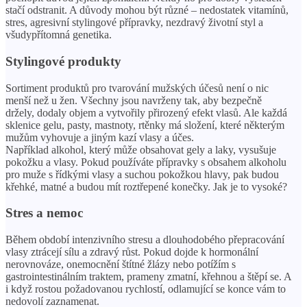
stačí odstranit. A důvody mohou být různé – nedostatek vitamínů,
stres, agresivní stylingové přípravky, nezdravý životní styl a
všudypřítomná genetika.
Stylingové produkty
Sortiment produktů pro tvarování mužských účesů není o nic
menší než u žen. Všechny jsou navrženy tak, aby bezpečně
držely, dodaly objem a vytvořily přirozený efekt vlasů. Ale každá
sklenice gelu, pasty, mastnoty, rtěnky má složení, které některým
mužům vyhovuje a jiným kazí vlasy a účes.
Například alkohol, který může obsahovat gely a laky, vysušuje
pokožku a vlasy. Pokud používáte přípravky s obsahem alkoholu
pro muže s řídkými vlasy a suchou pokožkou hlavy, pak budou
křehké, matné a budou mít roztřepené konečky. Jak je to vysoké?
Stres a nemoc
Během období intenzivního stresu a dlouhodobého přepracování
vlasy ztrácejí sílu a zdravý růst. Pokud dojde k hormonální
nerovnováze, onemocnění štítné žlázy nebo potížím s
gastrointestinálním traktem, prameny zmatní, křehnou a štěpí se. A
i když rostou požadovanou rychlostí, odlamující se konce vám to
nedovolí zaznamenat.