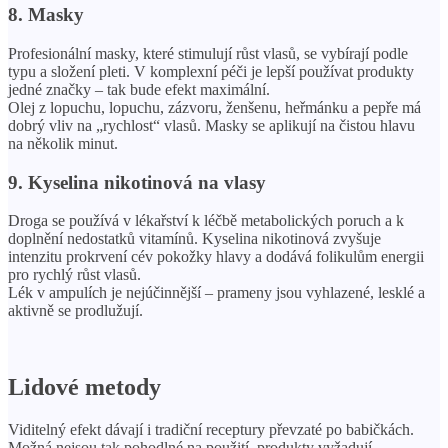
8. Masky
Profesionální masky, které stimulují růst vlasů, se vybírají podle
typu a složení pleti. V komplexní péči je lepší používat produkty
jedné značky – tak bude efekt maximální.
Olej z lopuchu, lopuchu, zázvoru, ženšenu, heřmánku a pepře má
dobrý vliv na „rychlost“ vlasů. Masky se aplikují na čistou hlavu
na několik minut.
9. Kyselina nikotinová na vlasy
Droga se používá v lékařství k léčbě metabolických poruch a k
doplnění nedostatků vitamínů. Kyselina nikotinová zvyšuje
intenzitu prokrvení cév pokožky hlavy a dodává folikulům energii
pro rychlý růst vlasů.
Lék v ampulích je nejúčinnější – prameny jsou vyhlazené, lesklé a
aktivně se prodlužují.
Lidové metody
Viditelný efekt dávají i tradiční receptury převzaté po babičkách.
Možná nejsou tak pohodlné na použití, produkty vyžadují