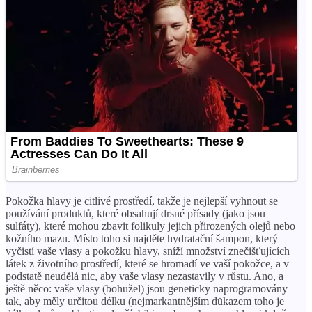
Pokožka hlavy je citlivé prostředí, takže je nejlepší vyhnout se
používání produktů, které obsahují drsné přísady (jako jsou
sulfáty), které mohou zbavit folikuly jejich přirozených olejů nebo
kožního mazu. Místo toho si najděte hydratační šampon, který
vyčistí vaše vlasy a pokožku hlavy, sníží množství znečišťujících
látek z životního prostředí, které se hromadí ve vaší pokožce, a v
podstatě neudělá nic, aby vaše vlasy nezastavily v růstu. Ano, a
ještě něco: vaše vlasy (bohužel) jsou geneticky naprogramovány
tak, aby měly určitou délku (nejmarkantnějším důkazem toho je