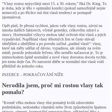
“Vlasy rostou nejrychleji mezi 15. a 30. rokem,” říká Dr. King. To
je doba, kdy je tělo v optimální kondici (pokud samozřejmě nejste
nemocní) a po třicítce má růst vlasů tendenci se postupně
zpomalovat.
Opět platí, že přesná rychlost, jakou vaše vlasy rostou, závisí na
mnoha dalších faktorech, včetně genetiky, celkového zdraví a
stravy. Hormonální výkyvy mohou také ovlivnit růst vlasů a jejich
vypadávání. Například vlasy těhotných žen se často stávají
silnějšími a silnějšími a po porodu začíná „padání vlasů“: vlasy,
které tak měly udělat už dávno, vypadnou, ale zůstaly na svém
místě, protože jednoduše řečeno, tělo nemělo načasovat je. To je
mimochodem úplně normální a nové vlasy dorostou docela rychle,
jen tomu dejte čas. Po narození dítěte se normální růst vlasů vrátí
přibližně do jednoho roku.
INZERCE – POKRAČOVÁNÍ NÍŽE
Nerodila jsem, proč mi rostou vlasy tak
pomalu?
“Kromě věku mohou vlasy růst pomaleji kvůli zdravotním
podmínkám, nedostatku vitamínů nebo živin způsobeným špatnou
stravou, stresem, hormonální nerovnováhou, některými léky a