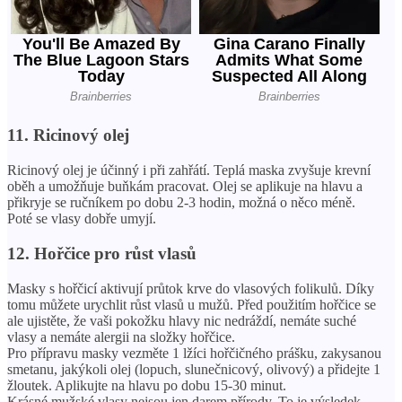
11. Ricinový olej
Ricinový olej je účinný i při zahřátí. Teplá maska ​​zvyšuje krevní
oběh a umožňuje buňkám pracovat. Olej se aplikuje na hlavu a
přikryje se ručníkem po dobu 2-3 hodin, možná o něco méně.
Poté se vlasy dobře umyjí.
12. Hořčice pro růst vlasů
Masky s hořčicí aktivují průtok krve do vlasových folikulů. Díky
tomu můžete urychlit růst vlasů u mužů. Před použitím hořčice se
ale ujistěte, že vaši pokožku hlavy nic nedráždí, nemáte suché
vlasy a nemáte alergii na složky hořčice.
Pro přípravu masky vezměte 1 lžíci hořčičného prášku, zakysanou
smetanu, jakýkoli olej (lopuch, slunečnicový, olivový) a přidejte 1
žloutek. Aplikujte na hlavu po dobu 15-30 minut.
Krásné mužské vlasy nejsou jen darem přírody. To je výsledek