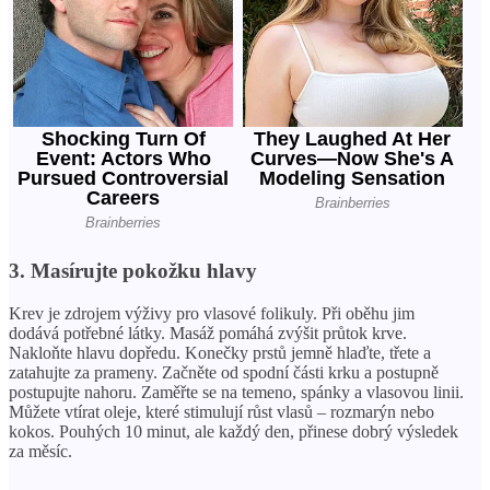
3. Masírujte pokožku hlavy
Krev je zdrojem výživy pro vlasové folikuly. Při oběhu jim
dodává potřebné látky. Masáž pomáhá zvýšit průtok krve.
Nakloňte hlavu dopředu. Konečky prstů jemně hlaďte, třete a
zatahujte za prameny. Začněte od spodní části krku a postupně
postupujte nahoru. Zaměřte se na temeno, spánky a vlasovou linii.
Můžete vtírat oleje, které stimulují růst vlasů – rozmarýn nebo
kokos. Pouhých 10 minut, ale každý den, přinese dobrý výsledek
za měsíc.