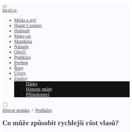
Incel.cz
Móda a styl
Haute Couture
Hubnutí
Make-up
Manikúra
Nápady
Obočí
Pedikúra
Peeling
Řasy
Účesy
Zprávy
Dárky
Historie módy
Příslušenství
Hlavní stránka
/
Pedikúra
Co může způsobit rychlejší růst vlasů?