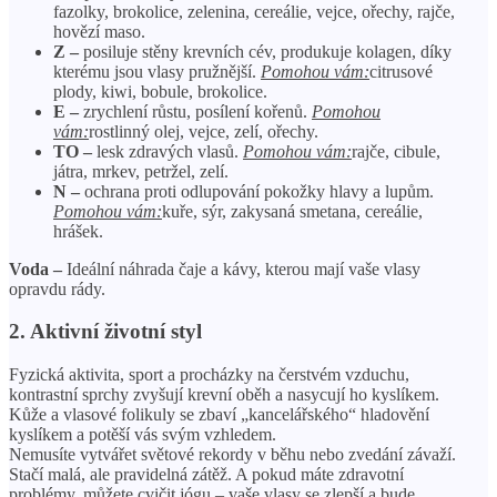
fazolky, brokolice, zelenina, cereálie, vejce, ořechy, rajče,
hovězí maso.
Z –
posiluje stěny krevních cév, produkuje kolagen, díky
kterému jsou vlasy pružnější.
Pomohou vám:
citrusové
plody, kiwi, bobule, brokolice.
E –
zrychlení růstu, posílení kořenů.
Pomohou
vám:
rostlinný olej, vejce, zelí, ořechy.
TO –
lesk zdravých vlasů.
Pomohou vám:
rajče, cibule,
játra, mrkev, petržel, zelí.
N –
ochrana proti odlupování pokožky hlavy a lupům.
Pomohou vám:
kuře, sýr, zakysaná smetana, cereálie,
hrášek.
Voda –
Ideální náhrada čaje a kávy, kterou mají vaše vlasy
opravdu rády.
2. Aktivní životní styl
Fyzická aktivita, sport a procházky na čerstvém vzduchu,
kontrastní sprchy zvyšují krevní oběh a nasycují ho kyslíkem.
Kůže a vlasové folikuly se zbaví „kancelářského“ hladovění
kyslíkem a potěší vás svým vzhledem.
Nemusíte vytvářet světové rekordy v běhu nebo zvedání závaží.
Stačí malá, ale pravidelná zátěž. A pokud máte zdravotní
problémy, můžete cvičit jógu – vaše vlasy se zlepší a bude