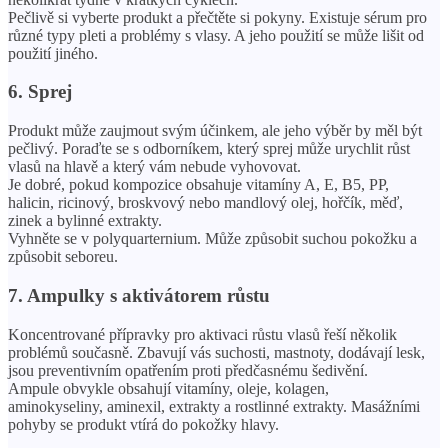
Pečlivě si vyberte produkt a přečtěte si pokyny. Existuje sérum pro
různé typy pleti a problémy s vlasy. A jeho použití se může lišit od
použití jiného.
6. Sprej
Produkt může zaujmout svým účinkem, ale jeho výběr by měl být
pečlivý. Poraďte se s odborníkem, který sprej může urychlit růst
vlasů na hlavě a který vám nebude vyhovovat.
Je dobré, pokud kompozice obsahuje vitamíny A, E, B5, PP,
halicin, ricinový, broskvový nebo mandlový olej, hořčík, měď,
zinek a bylinné extrakty.
Vyhněte se v polyquarternium. Může způsobit suchou pokožku a
způsobit seboreu.
7. Ampulky s aktivátorem růstu
Koncentrované přípravky pro aktivaci růstu vlasů řeší několik
problémů současně. Zbavují vás suchosti, mastnoty, dodávají lesk,
jsou preventivním opatřením proti předčasnému šedivění.
Ampule obvykle obsahují vitamíny, oleje, kolagen,
aminokyseliny, aminexil, extrakty a rostlinné extrakty. Masážními
pohyby se produkt vtírá do pokožky hlavy.